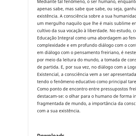
Mediante tal fenômeno, o ser humano, enquanto 
apenas sabe, mas sabe que sabe, ou seja, ganha
existência. A consciência sobre a sua humanida
um mergulho naquilo que lhe é mais sublime en
cultivo da sua vocação à liberdade. No estudo,
Educação Integral como uma abordagem ao fen
complexidade e em profundo diálogo com o cont
em diálogo com o pensamento freiriano, é nest
por meio da leitura do mundo, a tomada de cons
de partida. E, por sua vez, no diálogo com a Log
Existencial, a consciência vem a ser apresentad
tendo o fenômeno educativo como principal taref
Como ponto de encontro entre pressupostos freir
destacam-se: o olhar para o humano de forma inte
fragmentada de mundo, a importância da consci
com a sua existência.
Downloads