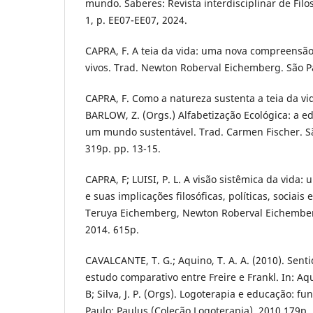
mundo. Saberes: Revista interdisciplinar de Filos
1, p. EE07-EE07, 2024.
CAPRA, F. A teia da vida: uma nova compreensão 
vivos. Trad. Newton Roberval Eichemberg. São Pa
CAPRA, F. Como a natureza sustenta a teia da vid
BARLOW, Z. (Orgs.) Alfabetização Ecológica: a e
um mundo sustentável. Trad. Carmen Fischer. São
319p. pp. 13-15.
CAPRA, F; LUISI, P. L. A visão sistêmica da vida
e suas implicações filosóficas, políticas, sociai
Teruya Eichemberg, Newton Roberval Eichemberg
2014. 615p.
CAVALCANTE, T. G.; Aquino, T. A. A. (2010). Sent
estudo comparativo entre Freire e Frankl. In: Aqu
B; Silva, J. P. (Orgs). Logoterapia e educação: f
Paulo: Paulus (Coleção Logoterapia), 2010,179p. 