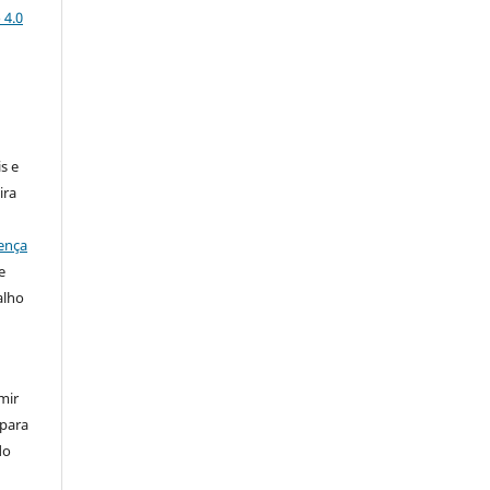
 4.0
:
s e
ira
ença
e
alho
mir
 para
do