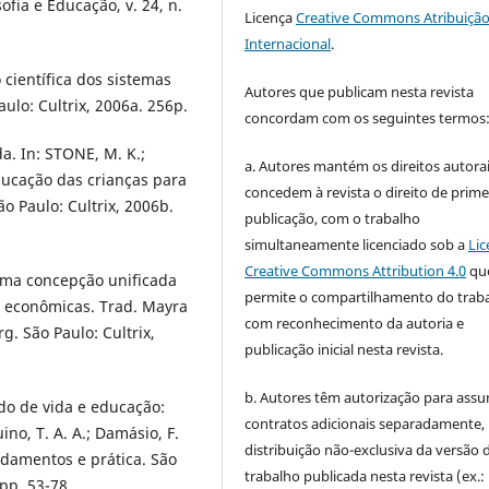
ofia e Educação, v. 24, n.
Licença
Creative Commons Atribuição
Internacional
.
científica dos sistemas
Autores que publicam nesta revista
ulo: Cultrix, 2006a. 256p.
concordam com os seguintes termos
a. In: STONE, M. K.;
a. Autores mantém os direitos autorai
ducação das crianças para
concedem à revista o direito de prime
 Paulo: Cultrix, 2006b.
publicação, com o trabalho
simultaneamente licenciado sob a
Lic
Creative Commons Attribution 4.0
qu
: uma concepção unificada
permite o compartilhamento do trab
s e econômicas. Trad. Mayra
com reconhecimento da autoria e
. São Paulo: Cultrix,
publicação inicial nesta revista.
b. Autores têm autorização para assu
ido de vida e educação:
contratos adicionais separadamente,
ino, T. A. A.; Damásio, F.
distribuição não-exclusiva da versão 
undamentos e prática. São
trabalho publicada nesta revista (ex.:
pp. 53-78.