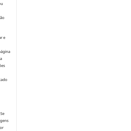
ou
ção
r e
página
ta
ões
icado
 Se
agens
por