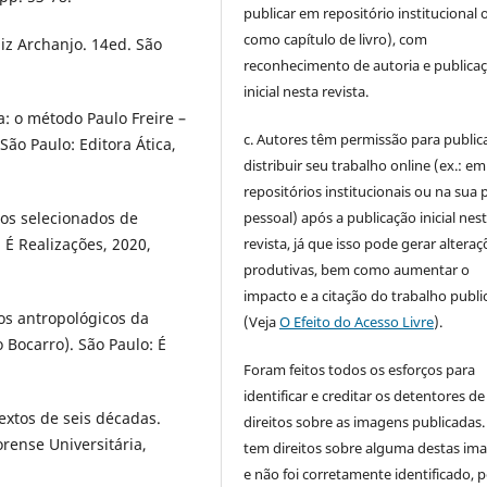
publicar em repositório institucional 
como capítulo de livro), com
z Archanjo. 14ed. São
reconhecimento de autoria e publica
inicial nesta revista.
: o método Paulo Freire –
c. Autores têm permissão para publica
São Paulo: Editora Ática,
distribuir seu trabalho online (ex.: em
repositórios institucionais ou na sua 
pessoal) após a publicação inicial nes
xtos selecionados de
revista, já que isso pode gerar alteraç
: É Realizações, 2020,
produtivas, bem como aumentar o
impacto e a citação do trabalho publ
s antropológicos da
(Veja
O Efeito do Acesso Livre
).
 Bocarro). São Paulo: É
Foram feitos todos os esforços para
identificar e creditar os detentores de
textos de seis décadas.
direitos sobre as imagens publicadas.
rense Universitária,
tem direitos sobre alguma destas im
e não foi corretamente identificado, 