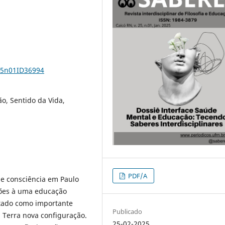
v25n01ID36994
o, Sentido da Vida,
PDF/A
de consciência em Paulo
ições à uma educação
ntado como importante
Publicado
 Terra nova configuração.
25-02-2025