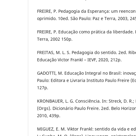
FREIRE, P. Pedagogia da Esperança: um reencon
oprimido. 10ed. São Paulo: Paz e Terra, 2003, 24
FREIRE, P. Educação como prática da liberdade. R
Terra, 2002 150p.
FREITAS, M. L. S. Pedagogia do sentido. 2ed. Ribe
Educação Victor Frankl – IEVF, 2020, 212p.
GADOTTI, M. Educação Integral no Brasil: inova
Paulo: Editora e Livraria Instituto Paulo Freire (
127p.
KRONBAUER, L. G. Consciência. In: Streck, D. R.; Red
(Orgs). Dicionário Paulo Freire. 2ed. Belo Horizo
2010, 439p.
MIGUEZ, E. M. Viktor Frankl: sentido da vida e e