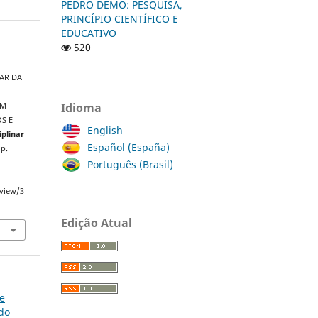
PEDRO DEMO: PESQUISA,
PRINCÍPIO CIENTÍFICO E
EDUCATIVO
520
TAR DA
Idioma
EM
S E
English
iplinar
Español (España)
 p.
Português (Brasil)
/view/3
Edição Atual
ce
do