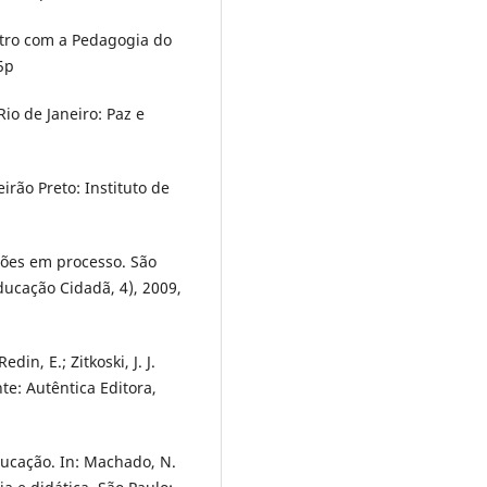
tro com a Pedagogia do
5p
io de Janeiro: Paz e
irão Preto: Instituto de
ções em processo. São
Educação Cidadã, 4), 2009,
in, E.; Zitkoski, J. J.
nte: Autêntica Editora,
ducação. In: Machado, N.