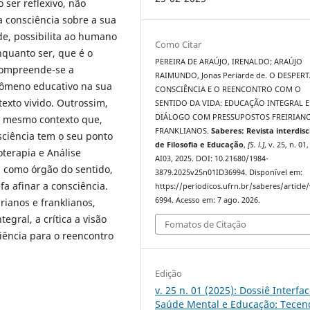
ser reflexivo, não
 consciência sobre a sua
de, possibilita ao humano
Como Citar
quanto ser, que é o
PEREIRA DE ARAÚJO, IRENALDO; ARAÚJO
 compreende-se a
RAIMUNDO, Jonas Periarde de. O DESPER
ômeno educativo na sua
CONSCIÊNCIA E O REENCONTRO COM O
exto vivido. Outrossim,
SENTIDO DA VIDA: EDUCAÇÃO INTEGRAL 
DIÁLOGO COM PRESSUPOSTOS FREIRIANO
e mesmo contexto que,
FRANKLIANOS.
Saberes: Revista interdisc
ciência tem o seu ponto
de Filosofia e Educação
,
[S. l.]
, v. 25, n. 01,
oterapia e Análise
AI03, 2025. DOI: 10.21680/1984-
a como órgão do sentido,
3879.2025v25n01ID36994. Disponível em:
a afinar a consciência.
https://periodicos.ufrn.br/saberes/article
6994. Acesso em: 7 ago. 2026.
ianos e franklianos,
gral, a crítica a visão
Fomatos de Citação
ência para o reencontro
Edição
v. 25 n. 01 (2025): Dossiê Interfa
Saúde Mental e Educação: Tecen