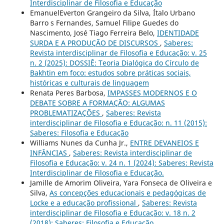
Interdisciplinar de Filosofia e Educação
EmanuelEverton Grangeiro da Silva, Ítalo Urbano
Barro s Fernandes, Samuel Filipe Guedes do
Nascimento, José Tiago Ferreira Belo,
IDENTIDADE
SURDA E A PRODUÇÃO DE DISCURSOS
,
Saberes:
Revista interdisciplinar de Filosofia e Educação: v. 25
n. 2 (2025): DOSSIÊ: Teoria Dialógica do Círculo de
Bakhtin em foco: estudos sobre práticas sociais,
históricas e culturais de linguagem
Renata Peres Barbosa,
IMPASSES MODERNOS E O
DEBATE SOBRE A FORMAÇÃO: ALGUMAS
PROBLEMATIZAÇÕES
,
Saberes: Revista
interdisciplinar de Filosofia e Educação: n. 11 (2015):
Saberes: Filosofia e Educação
Williams Nunes da Cunha Jr.,
ENTRE DEVANEIOS E
INFÂNCIAS
,
Saberes: Revista interdisciplinar de
Filosofia e Educação: v. 24 n. 1 (2024): Saberes: Revista
Interdisciplinar de Filosofia e Educação.
Jamille de Amorim Oliveira, Yara Fonseca de Oliveira e
Silva,
As concepções educacionais e pedagógicas de
Locke e a educação profissional
,
Saberes: Revista
interdisciplinar de Filosofia e Educação: v. 18 n. 2
(2018): Saberes: Filosofia e Educação