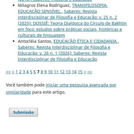
Milagros Elena Rodriguez,
TRANSFILOSOFIA-
EDUCAÇÃO SENSÍVEL
,
Saberes: Revista
interdisciplinar de Filosofia e Educação: v. 25 n. 2
(2025): DOSSIÊ: Teoria Dialógica do Círculo de Bakhtin
em foco: estudos sobre práticas sociais, históricas e
culturais de linguagem
Antocléia Santos,
EDUCAÇÃO ÉTICA E CIDADANIA
,
Saberes: Revista interdisciplinar de Filosofia e
Educação: v. 26 n. 1 (2026): Saberes: Revista
Interdisciplinar de Filosofia e Educação
<<
<
1
2
3
4
5
6
7
8
9
10
11
12
13
14
15
>
>>
Você também pode
iniciar uma pesquisa avançada por
similaridade
para este artigo.
Submissão