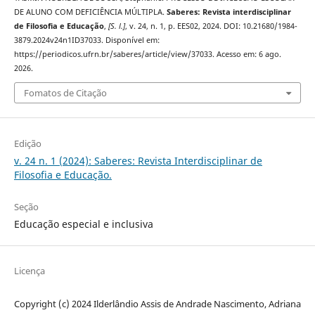
DE ALUNO COM DEFICIÊNCIA MÚLTIPLA.
Saberes: Revista interdisciplinar
de Filosofia e Educação
,
[S. l.]
, v. 24, n. 1, p. EES02, 2024. DOI: 10.21680/1984-
3879.2024v24n1ID37033. Disponível em:
https://periodicos.ufrn.br/saberes/article/view/37033. Acesso em: 6 ago.
2026.
Fomatos de Citação
Edição
v. 24 n. 1 (2024): Saberes: Revista Interdisciplinar de
Filosofia e Educação.
Seção
Educação especial e inclusiva
Licença
Copyright (c) 2024 Ilderlândio Assis de Andrade Nascimento, Adriana