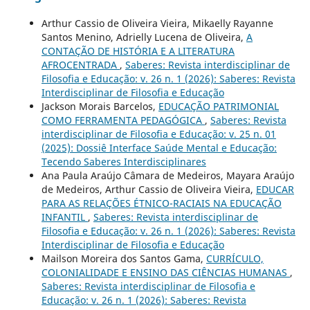
Arthur Cassio de Oliveira Vieira, Mikaelly Rayanne
Santos Menino, Adrielly Lucena de Oliveira,
A
CONTAÇÃO DE HISTÓRIA E A LITERATURA
AFROCENTRADA
,
Saberes: Revista interdisciplinar de
Filosofia e Educação: v. 26 n. 1 (2026): Saberes: Revista
Interdisciplinar de Filosofia e Educação
Jackson Morais Barcelos,
EDUCAÇÃO PATRIMONIAL
COMO FERRAMENTA PEDAGÓGICA
,
Saberes: Revista
interdisciplinar de Filosofia e Educação: v. 25 n. 01
(2025): Dossiê Interface Saúde Mental e Educação:
Tecendo Saberes Interdisciplinares
Ana Paula Araújo Câmara de Medeiros, Mayara Araújo
de Medeiros, Arthur Cassio de Oliveira Vieira,
EDUCAR
PARA AS RELAÇÕES ÉTNICO-RACIAIS NA EDUCAÇÃO
INFANTIL
,
Saberes: Revista interdisciplinar de
Filosofia e Educação: v. 26 n. 1 (2026): Saberes: Revista
Interdisciplinar de Filosofia e Educação
Mailson Moreira dos Santos Gama,
CURRÍCULO,
COLONIALIDADE E ENSINO DAS CIÊNCIAS HUMANAS
,
Saberes: Revista interdisciplinar de Filosofia e
Educação: v. 26 n. 1 (2026): Saberes: Revista