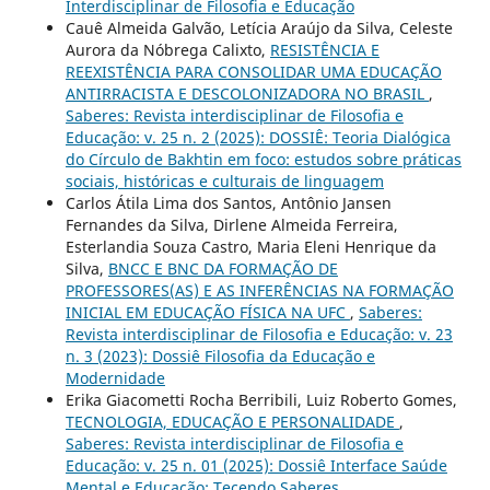
Interdisciplinar de Filosofia e Educação
Cauê Almeida Galvão, Letícia Araújo da Silva, Celeste
Aurora da Nóbrega Calixto,
RESISTÊNCIA E
REEXISTÊNCIA PARA CONSOLIDAR UMA EDUCAÇÃO
ANTIRRACISTA E DESCOLONIZADORA NO BRASIL
,
Saberes: Revista interdisciplinar de Filosofia e
Educação: v. 25 n. 2 (2025): DOSSIÊ: Teoria Dialógica
do Círculo de Bakhtin em foco: estudos sobre práticas
sociais, históricas e culturais de linguagem
Carlos Átila Lima dos Santos, Antônio Jansen
Fernandes da Silva, Dirlene Almeida Ferreira,
Esterlandia Souza Castro, Maria Eleni Henrique da
Silva,
BNCC E BNC DA FORMAÇÃO DE
PROFESSORES(AS) E AS INFERÊNCIAS NA FORMAÇÃO
INICIAL EM EDUCAÇÃO FÍSICA NA UFC
,
Saberes:
Revista interdisciplinar de Filosofia e Educação: v. 23
n. 3 (2023): Dossiê Filosofia da Educação e
Modernidade
Erika Giacometti Rocha Berribili, Luiz Roberto Gomes,
TECNOLOGIA, EDUCAÇÃO E PERSONALIDADE
,
Saberes: Revista interdisciplinar de Filosofia e
Educação: v. 25 n. 01 (2025): Dossiê Interface Saúde
Mental e Educação: Tecendo Saberes