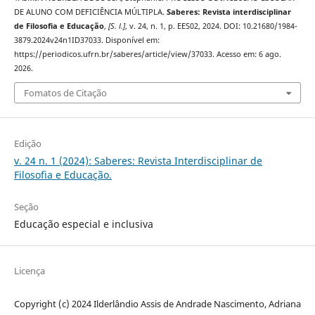
DE ALUNO COM DEFICIÊNCIA MÚLTIPLA.
Saberes: Revista interdisciplinar
de Filosofia e Educação
,
[S. l.]
, v. 24, n. 1, p. EES02, 2024. DOI: 10.21680/1984-
3879.2024v24n1ID37033. Disponível em:
https://periodicos.ufrn.br/saberes/article/view/37033. Acesso em: 6 ago.
2026.
Fomatos de Citação
Edição
v. 24 n. 1 (2024): Saberes: Revista Interdisciplinar de
Filosofia e Educação.
Seção
Educação especial e inclusiva
Licença
Copyright (c) 2024 Ilderlândio Assis de Andrade Nascimento, Adriana