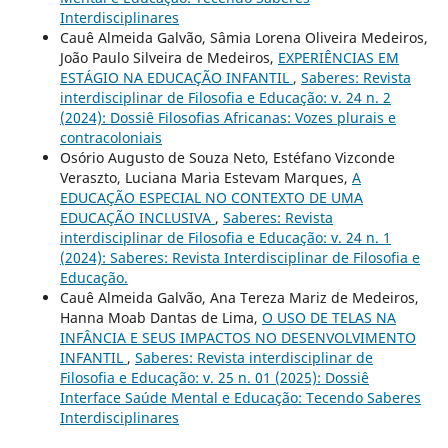
Interdisciplinares
Cauê Almeida Galvão, Sâmia Lorena Oliveira Medeiros,
João Paulo Silveira de Medeiros,
EXPERIÊNCIAS EM
ESTÁGIO NA EDUCAÇÃO INFANTIL
,
Saberes: Revista
interdisciplinar de Filosofia e Educação: v. 24 n. 2
(2024): Dossiê Filosofias Africanas: Vozes plurais e
contracoloniais
Osório Augusto de Souza Neto, Estéfano Vizconde
Veraszto, Luciana Maria Estevam Marques,
A
EDUCAÇÃO ESPECIAL NO CONTEXTO DE UMA
EDUCAÇÃO INCLUSIVA
,
Saberes: Revista
interdisciplinar de Filosofia e Educação: v. 24 n. 1
(2024): Saberes: Revista Interdisciplinar de Filosofia e
Educação.
Cauê Almeida Galvão, Ana Tereza Mariz de Medeiros,
Hanna Moab Dantas de Lima,
O USO DE TELAS NA
INFÂNCIA E SEUS IMPACTOS NO DESENVOLVIMENTO
INFANTIL
,
Saberes: Revista interdisciplinar de
Filosofia e Educação: v. 25 n. 01 (2025): Dossiê
Interface Saúde Mental e Educação: Tecendo Saberes
Interdisciplinares