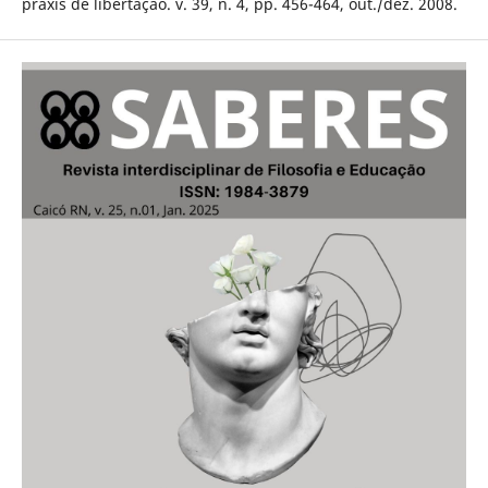
práxis de libertação. v. 39, n. 4, pp. 456-464, out./dez. 2008.