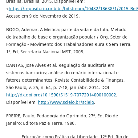
Brasília, Brasília, 2015. Disponível em:
<
https://repositorio.unb.br/bitstream/10482/18638/1/2015_Be
Acesso em 9 de Novembro de 2019.
BOGO, Ademar. A Mística: parte da vida e da luta. Método
de trabalho de base e organização popular / Org. Setor de
Formação - Movimento dos Trabalhadores Rurais Sem Terra.
1ª. Ed. Secretaria Nacional MST. 2008.
DANTAS, José Alves et al. Regulação da auditoria em
sistemas bancários: análise do cenário internacional e
fatores determinantes. Revista Contabilidade & Finanças,
São Paulo, v. 25, n. 64, p. 7-18, jan./abr. 2014. DOI:
http://dx.doi.org/10.1590/S1519-70772014000100002
.
Disponível em:
http://www.scielo.br/scielo
.
FREIRE, Paulo. Pedagogia do Oprimido. 27ª. Ed. Rio de
Janeiro: Editora Paz e Terra. 1980.
_______. Educação como Prática da Liberdade. 12ª Ed. Rio de