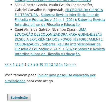
Silas Alberto Garcia, Paulo Evaldo Fensterseifer,
Gabriel Carvalho Bungenstab,
FILOSOFIA DA CIÊNCIA
E LITERATURA
,
Saberes: Revista interdisciplinar de
Filosofia e Educação: v. 24 n. 1 (2024): Saberes: Revista
Interdisciplinar de Filosofia e Educação.
Cauê Almeida Galvão, Nbemba Djassi,
UMA
EDUCAÇÃO DESCOLONIZADORA PARA GUINÉ-BISSAU
DESDE A EXPERIÊNCIA DOS POVOS HISTORICAMENTE
COLONIZADOS
,
Saberes: Revista interdisciplinar de
Filosofia e Educação: v. 24 n. 1 (2024): Saberes: Revista
Interdisciplinar de Filosofia e Educação.
<<
<
1
2
3
4
5
6
7
8
9
10
11
12
13
14
15
>
>>
Você também pode
iniciar uma pesquisa avançada por
similaridade
para este artigo.
Submissão