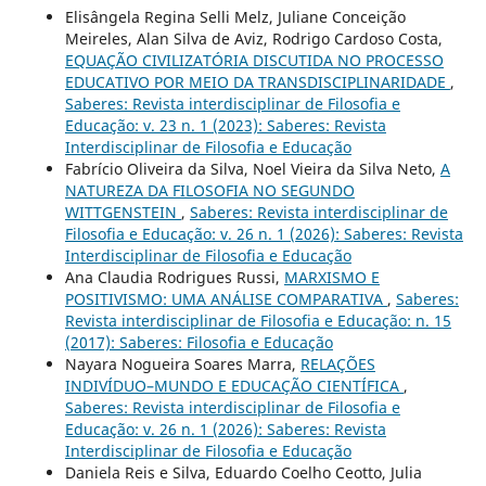
Elisângela Regina Selli Melz, Juliane Conceição
Meireles, Alan Silva de Aviz, Rodrigo Cardoso Costa,
EQUAÇÃO CIVILIZATÓRIA DISCUTIDA NO PROCESSO
EDUCATIVO POR MEIO DA TRANSDISCIPLINARIDADE
,
Saberes: Revista interdisciplinar de Filosofia e
Educação: v. 23 n. 1 (2023): Saberes: Revista
Interdisciplinar de Filosofia e Educação
Fabrício Oliveira da Silva, Noel Vieira da Silva Neto,
A
NATUREZA DA FILOSOFIA NO SEGUNDO
WITTGENSTEIN
,
Saberes: Revista interdisciplinar de
Filosofia e Educação: v. 26 n. 1 (2026): Saberes: Revista
Interdisciplinar de Filosofia e Educação
Ana Claudia Rodrigues Russi,
MARXISMO E
POSITIVISMO: UMA ANÁLISE COMPARATIVA
,
Saberes:
Revista interdisciplinar de Filosofia e Educação: n. 15
(2017): Saberes: Filosofia e Educação
Nayara Nogueira Soares Marra,
RELAÇÕES
INDIVÍDUO–MUNDO E EDUCAÇÃO CIENTÍFICA
,
Saberes: Revista interdisciplinar de Filosofia e
Educação: v. 26 n. 1 (2026): Saberes: Revista
Interdisciplinar de Filosofia e Educação
Daniela Reis e Silva, Eduardo Coelho Ceotto, Julia