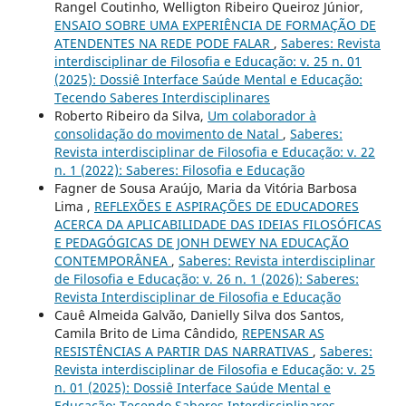
Rangel Coutinho, Welligton Ribeiro Queiroz Júnior,
ENSAIO SOBRE UMA EXPERIÊNCIA DE FORMAÇÃO DE
ATENDENTES NA REDE PODE FALAR
,
Saberes: Revista
interdisciplinar de Filosofia e Educação: v. 25 n. 01
(2025): Dossiê Interface Saúde Mental e Educação:
Tecendo Saberes Interdisciplinares
Roberto Ribeiro da Silva,
Um colaborador à
consolidação do movimento de Natal
,
Saberes:
Revista interdisciplinar de Filosofia e Educação: v. 22
n. 1 (2022): Saberes: Filosofia e Educação
Fagner de Sousa Araújo, Maria da Vitória Barbosa
Lima ,
REFLEXÕES E ASPIRAÇÕES DE EDUCADORES
ACERCA DA APLICABILIDADE DAS IDEIAS FILOSÓFICAS
E PEDAGÓGICAS DE JONH DEWEY NA EDUCAÇÃO
CONTEMPORÂNEA
,
Saberes: Revista interdisciplinar
de Filosofia e Educação: v. 26 n. 1 (2026): Saberes:
Revista Interdisciplinar de Filosofia e Educação
Cauê Almeida Galvão, Danielly Silva dos Santos,
Camila Brito de Lima Cândido,
REPENSAR AS
RESISTÊNCIAS A PARTIR DAS NARRATIVAS
,
Saberes:
Revista interdisciplinar de Filosofia e Educação: v. 25
n. 01 (2025): Dossiê Interface Saúde Mental e
Educação: Tecendo Saberes Interdisciplinares