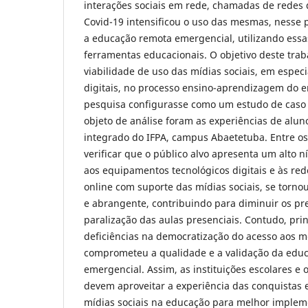
interações sociais em rede, chamadas de redes d
Covid-19 intensificou o uso das mesmas, nesse p
a educação remota emergencial, utilizando essa
ferramentas educacionais. O objetivo deste traba
viabilidade de uso das mídias sociais, em especi
digitais, no processo ensino-aprendizagem do en
pesquisa configurasse como um estudo de caso i
objeto de análise foram as experiências de alu
integrado do IFPA, campus Abaetetuba. Entre os
verificar que o público alvo apresenta um alto ní
aos equipamentos tecnológicos digitais e às rede
online com suporte das mídias sociais, se torno
e abrangente, contribuindo para diminuir os pr
paralização das aulas presenciais. Contudo, pri
deficiências na democratização do acesso aos mei
comprometeu a qualidade e a validação da edu
emergencial. Assim, as instituições escolares e 
devem aproveitar a experiência das conquistas 
mídias sociais na educação para melhor implem