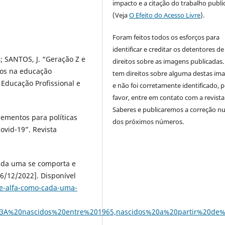
impacto e a citação do trabalho publ
(Veja
O Efeito do Acesso Livre
).
Foram feitos todos os esforços para
identificar e creditar os detentores de
B; SANTOS, J. “Geração Z e
direitos sobre as imagens publicadas.
ios na educação
tem direitos sobre alguma destas im
a Educação Profissional e
e não foi corretamente identificado, 
favor, entre em contato com a revista
Saberes e publicaremos a correção 
ementos para políticas
dos próximos números.
ovid-19”. Revista
cada uma se comporta e
6/12/2022]. Disponível
-e-alfa-como-cada-uma-
A%20nascidos%20entre%201965,nascidos%20a%20partir%20de