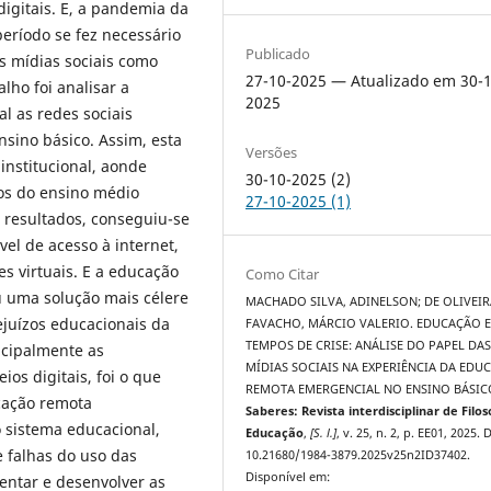
igitais. E, a pandemia da
eríodo se fez necessário
Publicado
s mídias sociais como
27-10-2025 — Atualizado em 30-1
lho foi analisar a
2025
al as redes sociais
sino básico. Assim, esta
Versões
nstitucional, aonde
30-10-2025 (2)
nos do ensino médio
27-10-2025 (1)
 resultados, conseguiu-se
vel de acesso à internet,
s virtuais. E a educação
Como Citar
u uma solução mais célere
MACHADO SILVA, ADINELSON; DE OLIVEIR
ejuízos educacionais da
FAVACHO, MÁRCIO VALERIO. EDUCAÇÃO 
TEMPOS DE CRISE: ANÁLISE DO PAPEL DA
ncipalmente as
MÍDIAS SOCIAIS NA EXPERIÊNCIA DA EDU
os digitais, foi o que
REMOTA EMERGENCIAL NO ENSINO BÁSIC
cação remota
Saberes: Revista interdisciplinar de Filos
o sistema educacional,
Educação
,
[S. l.]
, v. 25, n. 2, p. EE01, 2025. 
e falhas do uso das
10.21680/1984-3879.2025v25n2ID37402.
Disponível em:
entar e desenvolver as