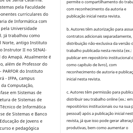
permite o compartilhamento do trab
Sistemas pela Faculdade
com reconhecimento da autoria e
onentes curriculares do
publicação inicial nesta revista.
ria de Informática com
 pela Universidade
b. Autores têm autorização para assu
. Já trabalhou como
contratos adicionais separadamente,
 Norte, antigo Instituto
distribuição não-exclusiva da versão 
 Instrutor II no SENAI-
trabalho publicada nesta revista (ex.:
al do Amapá. Atualmente é
publicar em repositório institucional 
co, além de Professor do
como capítulo de livro), com
- PARFOR do Instituto
reconhecimento de autoria e publica
rá - IFPA, campus
inicial nesta revista.
a da Computação,
c. Autores têm permissão para publica
nfase em Sistemas de
distribuir seu trabalho online (ex.: em
etura de Sistemas de
repositórios institucionais ou na sua 
Técnico de Informática
pessoal) após a publicação inicial nes
ise de Sistemas e Banco
revista, já que isso pode gerar alteraç
 Educação de Jovens e
produtivas, bem como aumentar o
 curso e pedagógica