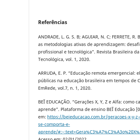
Referências
ANDRADE, L. G. S. B; AGUIAR, N. C; FERRETE, R. 
as metodologias ativas de aprendizagem: desaf
profissional e tecnológica”. Revista Brasileira d
Tecnológica, vol. 1, 2020.
ARRUDA, E. P. “Educação remota emergencial: el
públicas na educação brasileira em tempos de C
EmRede, vol.7, n. 1, 2020.
BEĨ EDUCAÇÃO. “Gerações X, Y, Z e Alfa: como 
aprende”. Plataforma de ensino BEĨ Educação [0
em:
https://beieducacao.com.br/geracoes-x-y-z
se-comporta-e-
aprende/#:~:text=Gera%C3%A7%C3%A3o%20X%3
Acesso em: 02/01/2022.