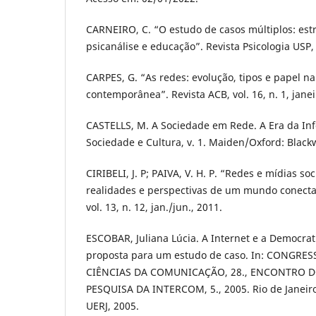
CARNEIRO, C. “O estudo de casos múltiplos: est
psicanálise e educação”. Revista Psicologia USP, v
CARPES, G. “As redes: evolução, tipos e papel n
contemporânea”. Revista ACB, vol. 16, n. 1, jane
CASTELLS, M. A Sociedade em Rede. A Era da In
Sociedade e Cultura, v. 1. Maiden/Oxford: Blackw
CIRIBELI, J. P; PAIVA, V. H. P. “Redes e mídias soc
realidades e perspectivas de um mundo conecta
vol. 13, n. 12, jan./jun., 2011.
ESCOBAR, Juliana Lúcia. A Internet e a Democra
proposta para um estudo de caso. In: CONGRE
CIÊNCIAS DA COMUNICAÇÃO, 28., ENCONTRO 
PESQUISA DA INTERCOM, 5., 2005. Rio de Janeiro. 
UERJ, 2005.