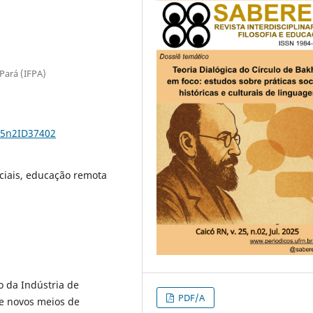
 Pará (IFPA)
25n2ID37402
ociais, educação remota
o da Indústria de
PDF/A
e novos meios de