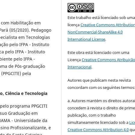
Este trabalho está licenciado sob um
 com Habilitação em
licença
Creative Commons Attribution
 Pará (05/2020). Pedagogo
NonCommercial-ShareAlike 4.0
pecialista em Tecnologias
International License
.
ão pelo IFPA - Instituto
a pelo IFPA - Instituto
Este obra está licenciado com uma
iente pelo IFPA -
Licença
Creative Commons Atribuição
grama de Pós-graduação
Internacional
.
 (PPGCITE) pela
Autores que publicam nesta revista
concordam com os seguintes termos
o, Ciência e Tecnologia
a. Autores mantém os direitos autorai
s pelo programa PPGCITI
concedem à revista o direito de prime
ssuo Graduação em
publicação, com o trabalho
NAMA - Universidade da
simultaneamente licenciado sob a
Lic
ino Profissionalizante, e
Creative Commons Attribution 4.0
qu
de de Santa Catarina.