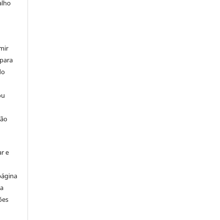
alho
mir
 para
do
ou
ção
r e
página
ta
ões