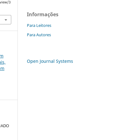
/view/3
Informações
Para Leitores
Para Autores
em
Open Journal Systems
is,
gem
CHADO