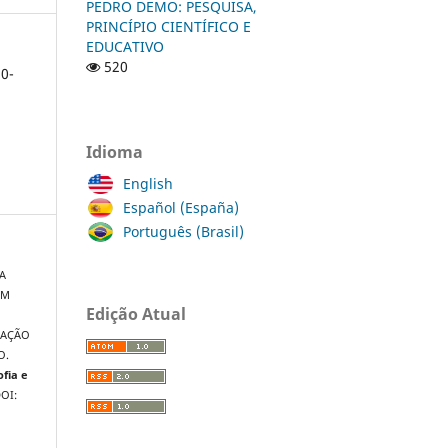
PEDRO DEMO: PESQUISA,
PRINCÍPIO CIENTÍFICO E
EDUCATIVO
520
0-
Idioma
English
Español (España)
Português (Brasil)
A
EM
Edição Atual
S
CAÇÃO
O.
ofia e
DOI: