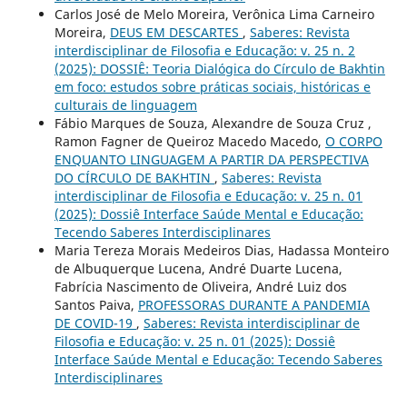
Carlos José de Melo Moreira, Verônica Lima Carneiro
Moreira,
DEUS EM DESCARTES
,
Saberes: Revista
interdisciplinar de Filosofia e Educação: v. 25 n. 2
(2025): DOSSIÊ: Teoria Dialógica do Círculo de Bakhtin
em foco: estudos sobre práticas sociais, históricas e
culturais de linguagem
Fábio Marques de Souza, Alexandre de Souza Cruz ,
Ramon Fagner de Queiroz Macedo Macedo,
O CORPO
ENQUANTO LINGUAGEM A PARTIR DA PERSPECTIVA
DO CÍRCULO DE BAKHTIN
,
Saberes: Revista
interdisciplinar de Filosofia e Educação: v. 25 n. 01
(2025): Dossiê Interface Saúde Mental e Educação:
Tecendo Saberes Interdisciplinares
Maria Tereza Morais Medeiros Dias, Hadassa Monteiro
de Albuquerque Lucena, André Duarte Lucena,
Fabrícia Nascimento de Oliveira, André Luiz dos
Santos Paiva,
PROFESSORAS DURANTE A PANDEMIA
DE COVID-19
,
Saberes: Revista interdisciplinar de
Filosofia e Educação: v. 25 n. 01 (2025): Dossiê
Interface Saúde Mental e Educação: Tecendo Saberes
Interdisciplinares