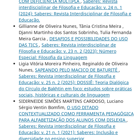
COM DEFICIÊNCIA MÚLTIPLA
,
Saberes: Revista
interdisciplinar de Filosofia e Educação: v. 24 n. 1
(2024): Saberes: Revista Interdisciplinar de Filosofia e
Educação.
Gillianne de Oliveira Nunes, Tânia Cristina Meira ,
Djanni Martinho dos Santos Sobrinho, Tulia Fernanda
Meira Garcia ,
DESAFIOS E POSSIBILIDADES DO USO
DAS TICS
,
Saberes: Revista interdisciplinar de
Filosofia e Educação: v. 23 n. 2 (2023): Número
Especial: Filosofia da Linguagem
Ligia Vitória Moreira Pinheiro, Reginaldo de Oliveira
Nunes,
SAPEANDO PELO MACIÇO DE BATURITÉ
,
Saberes: Revista interdisciplinar de Filosofia e
Educação: v. 25 n. 2 (2025): DOSSIÊ: Teoria Dialógica
do Círculo de Bakhtin em foco: estudos sobre práticas
sociais, históricas e culturais de linguagem
SIDIRNEIDE SIMÕES MARTINS CARDOSO, Luciano
Sérgio Ventin Bomfim,
O USO DITADO
CONTEXTUALIZADO COMO FERRAMENTA PEDAGÓGICA
PARA ALFABETIZAÇÃO DOS ALUNOS COM DISLEXIA
,
Saberes: Revista interdisciplinar de Filosofia e
Educação: v. 21 n. 1 (2021): Saberes: Inclusão e
diversidade no ensino superior