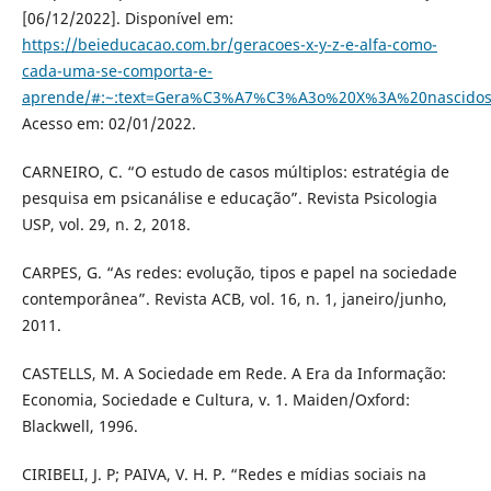
[06/12/2022]. Disponível em:
https://beieducacao.com.br/geracoes-x-y-z-e-alfa-como-
cada-uma-se-comporta-e-
aprende/#:~:text=Gera%C3%A7%C3%A3o%20X%3A%20nascidos
Acesso em: 02/01/2022.
CARNEIRO, C. “O estudo de casos múltiplos: estratégia de
pesquisa em psicanálise e educação”. Revista Psicologia
USP, vol. 29, n. 2, 2018.
CARPES, G. “As redes: evolução, tipos e papel na sociedade
contemporânea”. Revista ACB, vol. 16, n. 1, janeiro/junho,
2011.
CASTELLS, M. A Sociedade em Rede. A Era da Informação:
Economia, Sociedade e Cultura, v. 1. Maiden/Oxford:
Blackwell, 1996.
CIRIBELI, J. P; PAIVA, V. H. P. “Redes e mídias sociais na