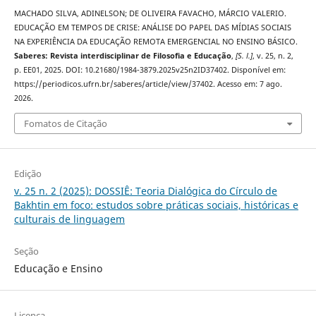
MACHADO SILVA, ADINELSON; DE OLIVEIRA FAVACHO, MÁRCIO VALERIO.
EDUCAÇÃO EM TEMPOS DE CRISE: ANÁLISE DO PAPEL DAS MÍDIAS SOCIAIS
NA EXPERIÊNCIA DA EDUCAÇÃO REMOTA EMERGENCIAL NO ENSINO BÁSICO.
Saberes: Revista interdisciplinar de Filosofia e Educação
,
[S. l.]
, v. 25, n. 2,
p. EE01, 2025. DOI: 10.21680/1984-3879.2025v25n2ID37402. Disponível em:
https://periodicos.ufrn.br/saberes/article/view/37402. Acesso em: 7 ago.
2026.
Fomatos de Citação
Edição
v. 25 n. 2 (2025): DOSSIÊ: Teoria Dialógica do Círculo de
Bakhtin em foco: estudos sobre práticas sociais, históricas e
culturais de linguagem
Seção
Educação e Ensino
Licença