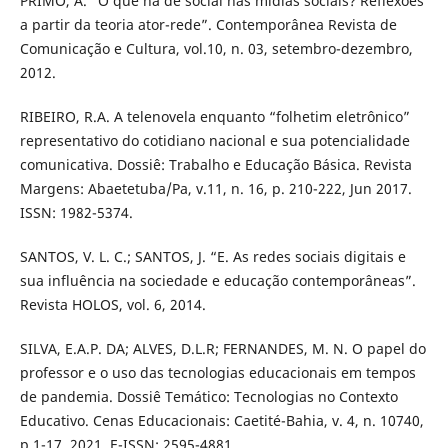
PRIMO, A. “O que há de social nas mídias sociais? Reflexões
a partir da teoria ator-rede”. Contemporânea Revista de
Comunicação e Cultura, vol.10, n. 03, setembro-dezembro,
2012.
RIBEIRO, R.A. A telenovela enquanto “folhetim eletrônico”
representativo do cotidiano nacional e sua potencialidade
comunicativa. Dossiê: Trabalho e Educação Básica. Revista
Margens: Abaetetuba/Pa, v.11, n. 16, p. 210-222, Jun 2017.
ISSN: 1982-5374.
SANTOS, V. L. C.; SANTOS, J. “E. As redes sociais digitais e
sua influência na sociedade e educação contemporâneas”.
Revista HOLOS, vol. 6, 2014.
SILVA, E.A.P. DA; ALVES, D.L.R; FERNANDES, M. N. O papel do
professor e o uso das tecnologias educacionais em tempos
de pandemia. Dossiê Temático: Tecnologias no Contexto
Educativo. Cenas Educacionais: Caetité-Bahia, v. 4, n. 10740,
p.1-17, 2021. E-ISSN: 2595-4881.