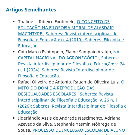
Artigos Semelhantes
Thaline L. Ribeiro Fontenele,
O CONCEITO DE
EDUCAÇÃO NA FILOSOFIA MORAL DE ALASDAIR
MACINTYRE
,
Saberes: Revista interdisciplinar de
Filosofia e Educação: n. 4 (2010): Saberes: Filosofia e
Educação
Caio Marco Espimpolo, Elaine Sampaio Araújo,
NA
CAPITAL NACIONAL DO AGRONEGÓCIO
,
Saberes:
Revista interdisciplinar de Filosofia e Educação: v. 24
n. 1 (2024): Saberes: Revista Interdisciplinar de
Filosofia e Educação.
Rafael Oliveira de Antonio, Rauan de Oliveira Luiz,
O
MITO DO DOM E A REPRODUÇÃO DAS
DESIGUALDADES ESCOLARES
,
Saberes: Revista
interdisciplinar de Filosofia e Educação: v. 26 n. 1
(2026): Saberes: Revista Interdisciplinar de Filosofia e
Educação
Ilderlândio Assis de Andrade Nascimento, Adriana
Azevedo da Silva, Stephanie Yasmin Nóbrega de
Sousa,
PROCESSO DE INCLUSÃO ESCOLAR DE ALUNO