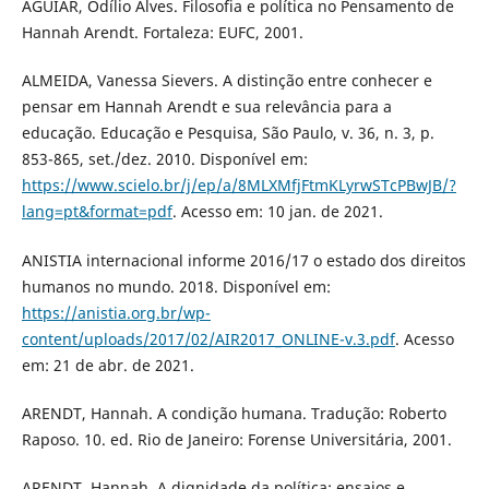
AGUIAR, Odílio Alves. Filosofia e política no Pensamento de
Hannah Arendt. Fortaleza: EUFC, 2001.
ALMEIDA, Vanessa Sievers. A distinção entre conhecer e
pensar em Hannah Arendt e sua relevância para a
educação. Educação e Pesquisa, São Paulo, v. 36, n. 3, p.
853-865, set./dez. 2010. Disponível em:
https://www.scielo.br/j/ep/a/8MLXMfjFtmKLyrwSTcPBwJB/?
lang=pt&format=pdf
. Acesso em: 10 jan. de 2021.
ANISTIA internacional informe 2016/17 o estado dos direitos
humanos no mundo. 2018. Disponível em:
https://anistia.org.br/wp-
content/uploads/2017/02/AIR2017_ONLINE-v.3.pdf
. Acesso
em: 21 de abr. de 2021.
ARENDT, Hannah. A condição humana. Tradução: Roberto
Raposo. 10. ed. Rio de Janeiro: Forense Universitária, 2001.
ARENDT, Hannah. A dignidade da política: ensaios e