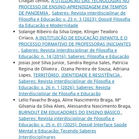
Chagas Lemos,
A UTILIZAÇÃO DAS TECNOLOGIAS NO
PROCESSO DE ENSINO-APRENDIZAGEM EM TEMPOS
DE PANDEMIA
,
Saberes: Revista interdisciplinar de
Filosofia e Educação: v. 23 n. 3 (2023): Dossiê Filosofia
da Educação e Modernidade
Solange Ribeiro da Silva Izepe, Klinger Teodoro
Ciríaco,
A INSTITUIÇÃO DE EDUCAÇÃO INFANTIL E O
PROCESSO FORMATIVO DE PROFESSORAS INICIANTES
,
Saberes: Revista interdisciplinar de Filosofia e
Educação: n. 14 (2016): Saberes: Filosofia e Educação
Josias José Silva Junior, Sandra Regina Sales, Patricia
Regina de Oliveira , Ozana Pereira de Sousa, Adriana
Lopes,
TERRITÓRIO, IDENTIDADE E RESISTÊNCIA
,
Saberes: Revista interdisciplinar de Filosofia e
Educação: v. 26 n. 1 (2026): Saberes: Revista
Interdisciplinar de Filosofia e Educação
Lelio Favacho Braga, Aline Nascimento Braga, Mª
Gilvania da Silva Alves, Alessandra Nascimento Braga,
BURNOUT EM EDUCADORES DO ENSINO BÁSICO
,
Saberes: Revista interdisciplinar de Filosofia e
Educação: v. 25 n. 01 (2025): Dossiê Interface Saúde
Mental e Educação: Tecendo Saberes
Interdisciplinares