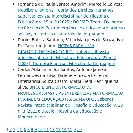
Fernanda de Paula Santos Amorim, Marcello Calvosa,
Neoliberalismo vs. Teoria dos Direitos Humanos
,
Saberes: Revista interdisciplinar de Filosofia e
Educação: v. 25 n. 2 (2025): DOSSIÊ: Teoria Dialógica
do Círculo de Bakhtin em foco: estudos sobre práticas
sociais, históricas e culturais de linguagem
Daniel Batista Santana, Fábio Marques de Souza, Ivo
De Camargo Junior,
NOTAS PARA UMA
DIALOGICIDADE DO CORPO
,
Saberes: Revista
interdisciplinar de Filosofia e Educação: v. 23 n. 2
(2023): Número Especial: Filosofia da Linguagem
Carlos Átila Lima dos Santos, Antônio Jansen
Fernandes da Silva, Dirlene Almeida Ferreira,
Esterlandia Souza Castro, Maria Eleni Henrique da
Silva,
BNCC E BNC DA FORMAÇÃO DE
PROFESSORES(AS) E AS INFERÊNCIAS NA FORMAÇÃO
INICIAL EM EDUCAÇÃO FÍSICA NA UFC
,
Saberes:
Revista interdisciplinar de Filosofia e Educação: v. 23
n. 3 (2023): Dossiê Filosofia da Educação e
Modernidade
1
2
3
4
5
6
7
8
9
10
11
12
13
14
15
>
>>