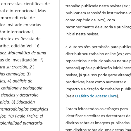
en revistas científicas de
trabalho publicada nesta revista (ex.:
nal e internacional. Más
publicar em repositório institucional 
embro editorial de
como capítulo de livro), com
tor invitado en varias
reconhecimento de autoria e publica
dor internacional.
inicial nesta revista.
ntretextos Revista de
ribe, edición Vol. 16
c. Autores têm permissão para publica
guez. Matemático de alma
distribuir seu trabalho online (ex.: em
as de investigación:
1)
repositórios institucionais ou na sua 
ara su creación, 2
)
pessoal) após a publicação inicial nes
ías complejas,
3)
revista, já que isso pode gerar alteraç
jas,
4)
análisis de
produtivas, bem como aumentar o
 cotidiana-y pedagogía
impacto e a citação do trabalho publ
 ciencias y desarrollo
(Veja
O Efeito do Acesso Livre
).
pleja,
8)
Educación
Foram feitos todos os esforços para
nsmetodologías complejas
identificar e creditar os detentores de
os, 10) Paulo Freire: el
direitos sobre as imagens publicadas.
colonialidad planetaria-
tem direitos sobre alguma destas im