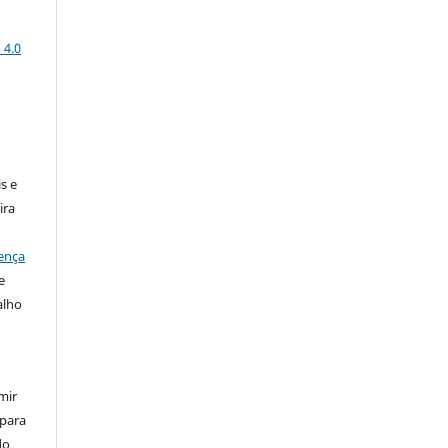
 4.0
:
s e
ira
ença
e
alho
mir
 para
do