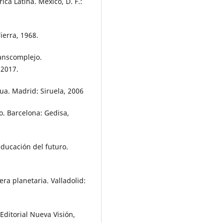
ca Latina. México, D. F.:
Tierra, 1968.
anscomplejo.
 2017.
gua. Madrid: Siruela, 2006
. Barcelona: Gedisa,
educación del futuro.
ra planetaria. Valladolid:
Editorial Nueva Visión,