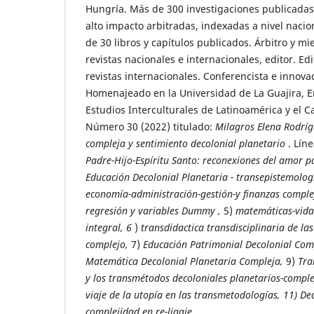
Hungría. Más de 300 investigaciones publicadas 
alto impacto arbitradas, indexadas a nivel nacio
de 30 libros y capítulos publicados. Árbitro y mi
revistas nacionales e internacionales, editor. Edi
revistas internacionales. Conferencista e innova
Homenajeado en la Universidad de La Guajira, E
Estudios Interculturales de Latinoamérica y el Ca
Número 30 (2022) titulado:
Milagros Elena Rodrí
compleja y sentimiento decolonial planetario
. Líne
Padre-Hijo-Espíritu Santo: reconexiones del amor p
Educación Decolonial Planetaria - transepistemolog
economía-administración-gestión-y finanzas comple
regresión y variables Dummy ,
5)
matemáticas-vida
integral, 6
)
transdidactica transdisciplinaria de las
complejo,
7)
Educación Patrimonial Decolonial Com
Matemática Decolonial Planetaria Compleja,
9)
Tra
y los transmétodos decoloniales planetarios-complej
viaje de la utopía en las transmetodologías, 11) De
complejidad en re-ligaje.