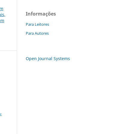
em
Informações
is,
gem
Para Leitores
Para Autores
Open Journal Systems
a
-