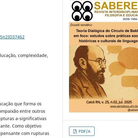
25n2ID37462
educação, complexidade,
ducação que forma os
ompaixão entre outros
turas a-significativas
ante. Como objetivo
PDF/A
tipensante com rupturas