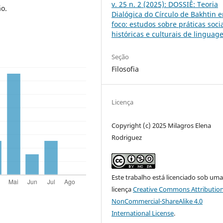
v. 25 n. 2 (2025): DOSSIÊ: Teoria
o.
Dialógica do Círculo de Bakhtin 
foco: estudos sobre práticas socia
históricas e culturais de lingua
Seção
Filosofia
Licença
Copyright (c) 2025 Milagros Elena
Rodriguez
Este trabalho está licenciado sob um
licença
Creative Commons Attribution
NonCommercial-ShareAlike 4.0
International License
.