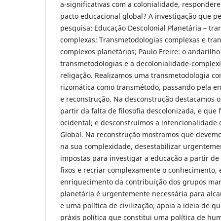
a-significativas com a colonialidade, responde
pacto educacional global? A investigação que pe
pesquisa: Educação Descolonial Planetária – tr
complexas; Transmetodologias complexas e tra
complexos planetários; Paulo Freire: o andarilho
transmetodologias e a decolonialidade-complex
religação. Realizamos uma transmetodologia co
rizomática como transmétodo, passando pela en
e reconstrução. Na desconstrução destacamos o
partir da falta de filosofia descolonizada, e que 
ocidental; e desconstruímos a intencionalidade 
Global. Na reconstrução mostramos que devem
na sua complexidade, desestabilizar urgentemen
impostas para investigar a educação a partir d
fixos e recriar complexamente o conhecimento, 
enriquecimento da contribuição dos grupos mar
planetária é urgentemente necessária para alca
e uma política de civilização; apoia a ideia de 
práxis política que constitui uma política de hu