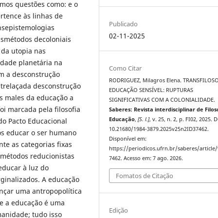
remos questões como: e o
rtence às linhas de
Publicado
ansepistemologias
02-11-2025
nsmétodos decoloniais
 da utopia nas
idade planetária na
Como Citar
m a desconstrução
RODRIGUEZ, Milagros Elena. TRANSFILOSO
trelaçada desconstrução
EDUCAÇÃO SENSÍVEL: RUPTURAS
s males da educação a
SIGNIFICATIVAS COM A COLONIALIDADE.
foi marcada pela filosofia
Saberes: Revista interdisciplinar de Filos
Educação
,
[S. l.]
, v. 25, n. 2, p. FI02, 2025. 
do Pacto Educacional
10.21680/1984-3879.2025v25n2ID37462.
os educar o ser humano
Disponível em:
te as categorias fixas
https://periodicos.ufrn.br/saberes/article
e métodos reducionistas
7462. Acesso em: 7 ago. 2026.
educar à luz do
Fomatos de Citação
ginalizados. A educação
nçar uma antropopolítica
que a educação é uma
Edição
manidade; tudo isso