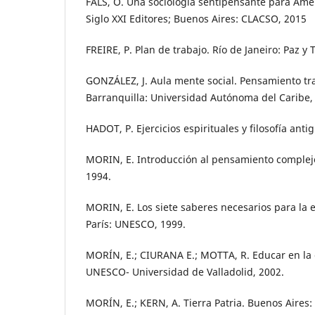
FALS, O. Una sociología sentipensante para Améri
Siglo XXI Editores; Buenos Aires: CLACSO, 2015
FREIRE, P. Plan de trabajo. Río de Janeiro: Paz y 
GONZÁLEZ, J. Aula mente social. Pensamiento tr
Barranquilla: Universidad Autónoma del Caribe,
HADOT, P. Ejercicios espirituales y filosofía anti
MORIN, E. Introducción al pensamiento complejo
1994.
MORIN, E. Los siete saberes necesarios para la 
París: UNESCO, 1999.
MORÍN, E.; CIURANA E.; MOTTA, R. Educar en la e
UNESCO- Universidad de Valladolid, 2002.
MORÍN, E.; KERN, A. Tierra Patria. Buenos Aires: 