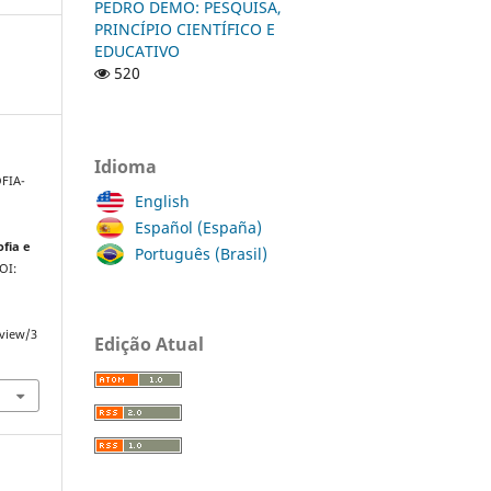
PEDRO DEMO: PESQUISA,
PRINCÍPIO CIENTÍFICO E
EDUCATIVO
520
Idioma
FIA-
English
Español (España)
ofia e
Português (Brasil)
DOI:
/view/3
Edição Atual