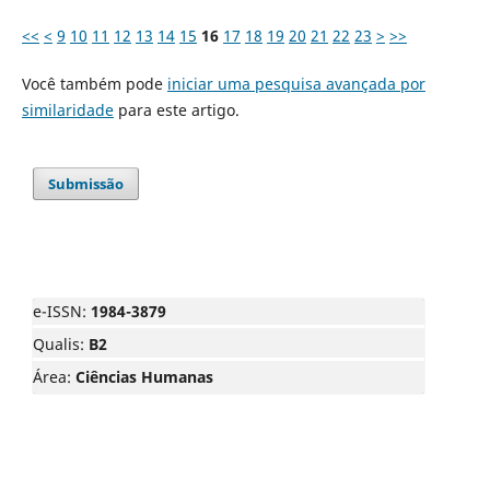
<<
<
9
10
11
12
13
14
15
16
17
18
19
20
21
22
23
>
>>
Você também pode
iniciar uma pesquisa avançada por
similaridade
para este artigo.
Submissão
e-ISSN:
1984-3879
Qualis:
B2
Área:
Ciências Humanas