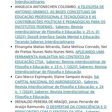
Interdisciplinares
ANGELICA ANTONECHEN COLOMBO,
A FILOSOFIA DE
ANTONIO GRAMSCI, AS BASES CONCEITUAIS DA
EDUCAÇÃO PROFISSIONAL E TECNOLÓGICA E AS
CONTRIBUIÇÕES POLÍTICAS E PEDAGÓGICAS PARA OS
INSTITUTOS FEDERAIS
,
Saberes: Revista
interdisciplinar de Filosofia e Educação: v. 25 n. 01
(2025): Dossiê Interface Saúde Mental e Educação:
Tecendo Saberes Interdisciplinares
Elisangela Matias Miranda, Dalia Melissa Conrado, Nei
de Freitas Nunes Neto Nunes Neto,
APLICANDO UMA
FERRAMENTA AVALIATIVA NO CONTEXTO DA
EDUCAÇÃO CTSA
,
Saberes: Revista interdisciplinar de
Filosofia e Educação: v. 23 n. 1 (2023): Saberes: Revista
Interdisciplinar de Filosofia e Educação
Caio Marco Espimpolo, Elaine Sampaio Araújo,
NA
CAPITAL NACIONAL DO AGRONEGÓCIO
,
Saberes:
Revista interdisciplinar de Filosofia e Educação: v. 24
n. 1 (2024): Saberes: Revista Interdisciplinar de
Filosofia e Educação.
IRENALDO PEREIRA DE ARAÚJO, Jonas Periarde de
Araújo Raimundo,
O DESPERTAR DA CONSCIÊNCIA E O
REENCONTRO COM O SENTIDO DA VIDA
,
Saberes: