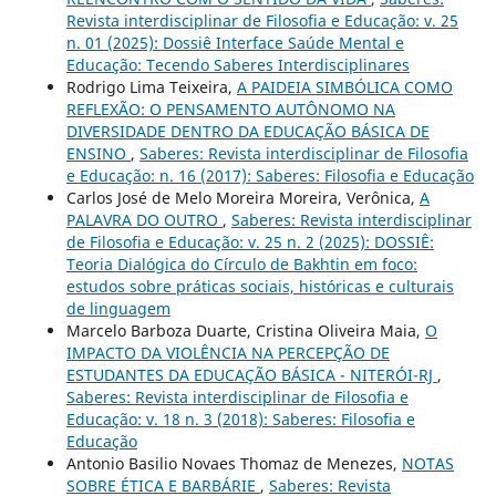
Revista interdisciplinar de Filosofia e Educação: v. 25
n. 01 (2025): Dossiê Interface Saúde Mental e
Educação: Tecendo Saberes Interdisciplinares
Rodrigo Lima Teixeira,
A PAIDEIA SIMBÓLICA COMO
REFLEXÃO: O PENSAMENTO AUTÔNOMO NA
DIVERSIDADE DENTRO DA EDUCAÇÃO BÁSICA DE
ENSINO
,
Saberes: Revista interdisciplinar de Filosofia
e Educação: n. 16 (2017): Saberes: Filosofia e Educação
Carlos José de Melo Moreira Moreira, Verônica,
A
PALAVRA DO OUTRO
,
Saberes: Revista interdisciplinar
de Filosofia e Educação: v. 25 n. 2 (2025): DOSSIÊ:
Teoria Dialógica do Círculo de Bakhtin em foco:
estudos sobre práticas sociais, históricas e culturais
de linguagem
Marcelo Barboza Duarte, Cristina Oliveira Maia,
O
IMPACTO DA VIOLÊNCIA NA PERCEPÇÃO DE
ESTUDANTES DA EDUCAÇÃO BÁSICA - NITERÓI-RJ
,
Saberes: Revista interdisciplinar de Filosofia e
Educação: v. 18 n. 3 (2018): Saberes: Filosofia e
Educação
Antonio Basilio Novaes Thomaz de Menezes,
NOTAS
SOBRE ÉTICA E BARBÁRIE
,
Saberes: Revista