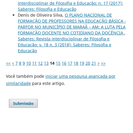
interdisciplinar de Filosofia e Educação: n. 17 (2017):
Saberes: Filosofia e Educação
Denis de Oliveira Silva,
O PLANO NACIONAL DE
FORMAÇÃO DE PROFESSORES NA EDUCAÇÃO BÁSICA -
PARFOR NO MUNICÍPIO DE MARAÃ – AM: A LUTA PELA
FORMAÇÃO DOCENTE NO COTIDIANO DA DOCÊNCIA
,
Saberes: Revista interdisciplinar de Filosofia e
Educação: v. 18 n. 3 (2018): Saberes: Filosofia e
Educação
<<
<
7
8
9
10
11
12
13
14
15
16
17
18
19
20
21
>
>>
Você também pode
iniciar uma pesquisa avançada por
similaridade
para este artigo.
Submissão