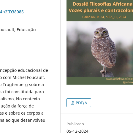
24n2ID38086
oucault, Educação
concepção educacional de
o com Michel Foucault.
o Tragtenberg sobre a
a foi constituída para
alismo. No contexto
PDF/A
dução da força de
as e sobre os corpos a
ima ao que desenvolveu
Publicado
05-12-2024