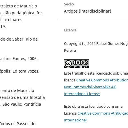
Seção
trajeto de Maurício
Artigos (interdisciplinar)
estão pedagógica. In:
ico: olhares
019.
Licença
ade de Saber. Rio de
Copyright (c) 2024 Rafael Gomes Nog
Pereira
Martins Fontes, 2006.
ópolis: Editora Vozes,
Este trabalho está licenciado sob um
licença
Creative Commons Attribution
NonCommercial-ShareAlike 4.0
amento de Maurício
International License
.
eensão de uma filosofia
 São Paulo: Pontifícia
Este obra está licenciado com uma
Licença
Creative Commons Atribuição
Internacional
.
Todos os Passos do