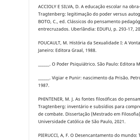
ACCIOLY E SILVA, D. A educação escolar na obra-
Tragtenberg: legitimação do poder versus autog
BOTO, C., ed. Clássicos do pensamento pedagóg
entrecruzados. Uberlândia: EDUFU, p. 293-17, 2
FOUCAULT, M. História da Sexualidade I: A Vont
Janeiro: Editora Graal, 1988.
______. O Poder Psiquiátrico. São Paulo: Editora 
______. Vigiar e Punir: nascimento da Prisão. Petr
1987.
PHINTENER, M. J. As fontes filosóficas do pens
Tragtenberg: inventário e subsídios para compr
de combate. Dissertação (Mestrado em Filosofia).
Universidade Católica de São Paulo, 2021.
PIERUCCI, A, F. O Desencantamento do mundo: 