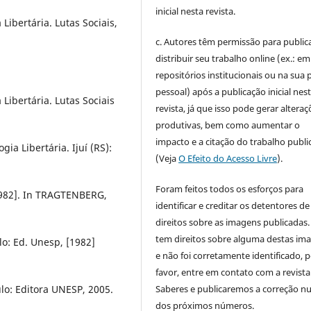
inicial nesta revista.
Libertária. Lutas Sociais,
c. Autores têm permissão para publica
distribuir seu trabalho online (ex.: em
repositórios institucionais ou na sua 
pessoal) após a publicação inicial nes
Libertária. Lutas Sociais
revista, já que isso pode gerar alteraç
produtivas, bem como aumentar o
impacto e a citação do trabalho publ
ia Libertária. Ijuí (RS):
(Veja
O Efeito do Acesso Livre
).
Foram feitos todos os esforços para
982]. In TRAGTENBERG,
identificar e creditar os detentores de
direitos sobre as imagens publicadas.
tem direitos sobre alguma destas im
lo: Ed. Unesp, [1982]
e não foi corretamente identificado, 
favor, entre em contato com a revista
Saberes e publicaremos a correção 
ulo: Editora UNESP, 2005.
dos próximos números.