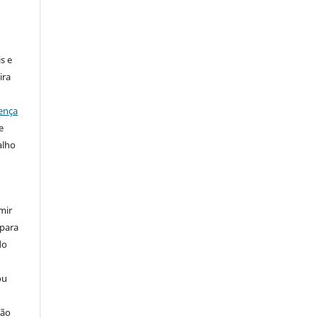
:
s e
ira
ença
e
alho
mir
 para
do
ou
ção