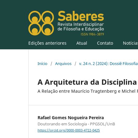
Edições anteriores
Atual
Contato
Notícia
Início
/
Arquivos
/
v. 24 n. 2 (2024): Dossiê Filosofi
A Arquitetura da Disciplina
A Relação entre Maurício Tragtenberg e Michel 
Rafael Gomes Nogueira Pereira
Doutorando em Sociologia - PPGSOL/UnB
https://orcid.org/0000-0003-4722-0425