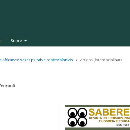
s
Sobre
as Africanas: Vozes plurais e contracoloniais
/
Artigos (interdisciplinar)
Foucault