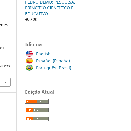
PEDRO DEMO: PESQUISA,
PRINCÍPIO CIENTÍFICO E
EDUCATIVO
520
etura
Idioma
DOI:
English
Español (España)
/view/3
Português (Brasil)
Edição Atual
s