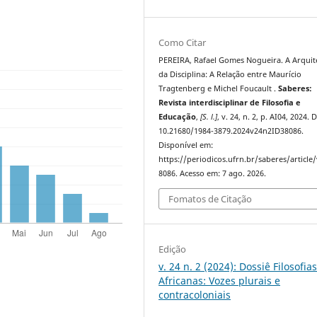
Como Citar
PEREIRA, Rafael Gomes Nogueira. A Arquit
da Disciplina: A Relação entre Maurício
Tragtenberg e Michel Foucault .
Saberes:
Revista interdisciplinar de Filosofia e
Educação
,
[S. l.]
, v. 24, n. 2, p. AI04, 2024. 
10.21680/1984-3879.2024v24n2ID38086.
Disponível em:
https://periodicos.ufrn.br/saberes/article
8086. Acesso em: 7 ago. 2026.
Fomatos de Citação
Edição
v. 24 n. 2 (2024): Dossiê Filosofia
Africanas: Vozes plurais e
contracoloniais