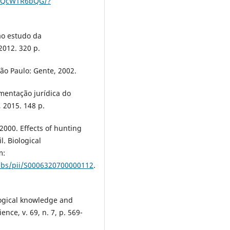
FNqQcWTR6bQG/?
ao estudo da
2012. 320 p.
ão Paulo: Gente, 2002.
amentação jurídica do
 2015. 148 p.
2000. Effects of hunting
l. Biological
m:
/abs/pii/S0006320700000112
.
logical knowledge and
nce, v. 69, n. 7, p. 569-