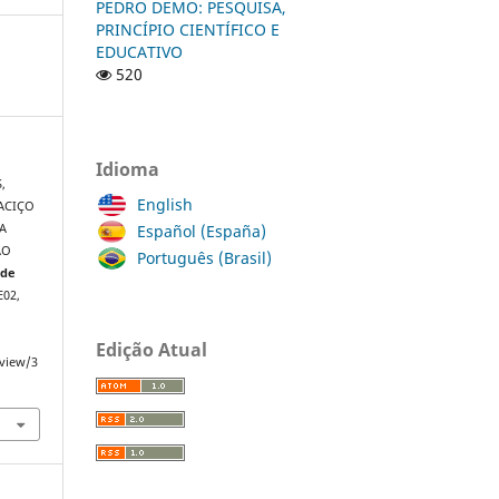
PEDRO DEMO: PESQUISA,
PRINCÍPIO CIENTÍFICO E
EDUCATIVO
520
Idioma
,
English
MACIÇO
Español (España)
A
ÃO
Português (Brasil)
 de
EE02,
Edição Atual
/view/3