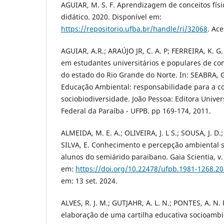
AGUIAR, M. S. F. Aprendizagem de conceitos físi
didático. 2020. Disponível em:
https://repositorio.ufba.br/handle/ri/32068
. Ace
AGUIAR, A.R.; ARAÚJO JR, C. A. P; FERREIRA, K. G
em estudantes universitários e populares de c
do estado do Rio Grande do Norte. In: SEABRA,
Educação Ambiental: responsabilidade para a c
sociobiodiversidade. João Pessoa: Editora Univer
Federal da Paraíba - UFPB. pp 169-174, 2011.
ALMEIDA, M. E. A.; OLIVEIRA, J. L S.; SOUSA, J. D
SILVA, E. Conhecimento e percepção ambiental s
alunos do semiárido paraibano. Gaia Scientia, v. 
em:
https://doi.org/10.22478/ufpb.1981-1268.2
em: 13 set. 2024.
ALVES, R. J. M.; GUTJAHR, A. L. N.; PONTES, A. N
elaboração de uma cartilha educativa socioambie