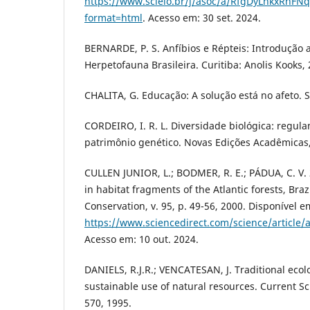
https://www.scielo.br/j/asoc/a/RfgDyLnkxRn
format=html
. Acesso em: 30 set. 2024.
BERNARDE, P. S. Anfíbios e Répteis: Introdução 
Herpetofauna Brasileira. Curitiba: Anolis Kooks, 
CHALITA, G. Educação: A solução está no afeto. S
CORDEIRO, I. R. L. Diversidade biológica: regul
patrimônio genético. Novas Edições Acadêmicas,
CULLEN JUNIOR, L.; BODMER, R. E.; PÁDUA, C. V. 
in habitat fragments of the Atlantic forests, Brazi
Conservation, v. 95, p. 49-56, 2000. Disponível e
https://www.sciencedirect.com/science/article
Acesso em: 10 out. 2024.
DANIELS, R.J.R.; VENCATESAN, J. Traditional eco
sustainable use of natural resources. Current Scie
570, 1995.