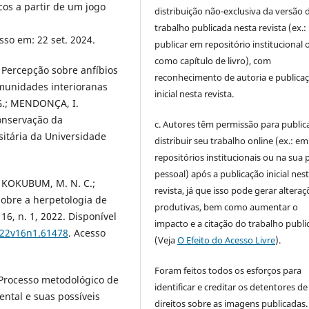
cos a partir de um jogo
distribuição não-exclusiva da versão 
trabalho publicada nesta revista (ex.:
sso em: 22 set. 2024.
publicar em repositório institucional 
como capítulo de livro), com
. Percepção sobre anfíbios
reconhecimento de autoria e publica
omunidades interioranas
inicial nesta revista.
 G.; MENDONÇA, I.
onservação da
c. Autores têm permissão para publica
sitária da Universidade
distribuir seu trabalho online (ex.: em
repositórios institucionais ou na sua 
pessoal) após a publicação inicial nes
.; KOKUBUM, M. N. C.;
revista, já que isso pode gerar alteraç
obre a herpetologia de
produtivas, bem como aumentar o
16, n. 1, 2022. Disponível
impacto e a citação do trabalho publ
022v16n1.61478
. Acesso
(Veja
O Efeito do Acesso Livre
).
Foram feitos todos os esforços para
. Processo metodológico de
identificar e creditar os detentores de
ntal e suas possíveis
direitos sobre as imagens publicadas.