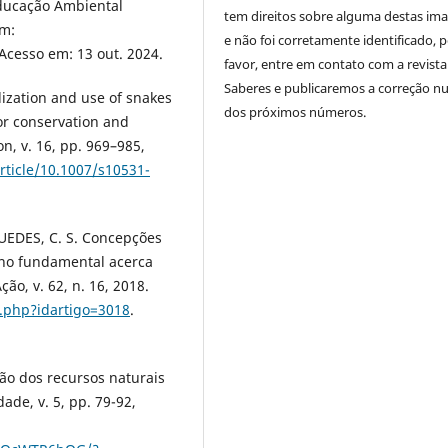
Educação Ambiental
tem direitos sobre alguma destas im
em:
e não foi corretamente identificado, 
 Acesso em: 13 out. 2024.
favor, entre em contato com a revista
Saberes e publicaremos a correção 
lization and use of snakes
dos próximos números.
or conservation and
, v. 16, pp. 969–985,
article/10.1007/s10531-
GUEDES, C. S. Concepções
ino fundamental acerca
ão, v. 62, n. 16, 2018.
o.php?idartigo=3018
.
ão dos recursos naturais
de, v. 5, pp. 79-92,