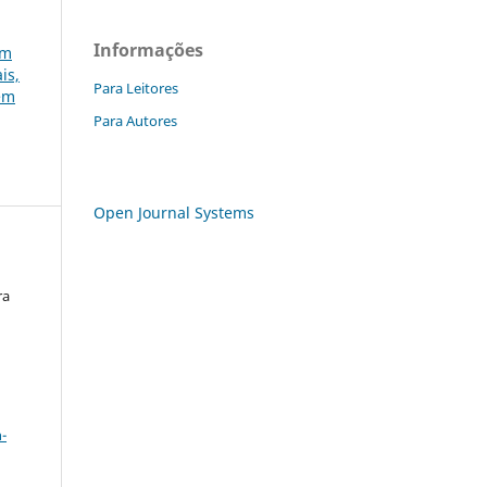
Informações
em
is,
Para Leitores
gem
Para Autores
Open Journal Systems
ra
s
a
-