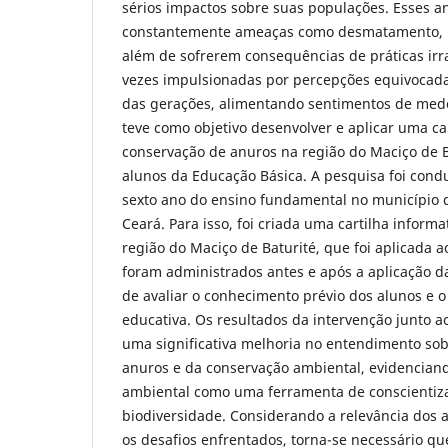
sérios impactos sobre suas populações. Esses a
constantemente ameaças como desmatamento, p
além de sofrerem consequências de práticas irra
vezes impulsionadas por percepções equivocada
das gerações, alimentando sentimentos de medo 
teve como objetivo desenvolver e aplicar uma car
conservação de anuros na região do Maciço de B
alunos da Educação Básica. A pesquisa foi con
sexto ano do ensino fundamental no município 
Ceará. Para isso, foi criada uma cartilha inform
região do Maciço de Baturité, que foi aplicada a
foram administrados antes e após a aplicação da 
de avaliar o conhecimento prévio dos alunos e o
educativa. Os resultados da intervenção junto 
uma significativa melhoria no entendimento sob
anuros e da conservação ambiental, evidenciand
ambiental como uma ferramenta de conscientiza
biodiversidade. Considerando a relevância dos 
os desafios enfrentados, torna-se necessário que