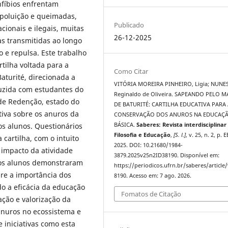
nfíbios enfrentam
oluição e queimadas,
Publicado
cionais e ilegais, muitas
26-12-2025
s transmitidas ao longo
e repulsa. Este trabalho
tilha voltada para a
Como Citar
aturité, direcionada a
VITÓRIA MOREIRA PINHEIRO, Ligia; NUNES
duzida com estudantes do
Reginaldo de Oliveira. SAPEANDO PELO 
de Redenção, estado do
DE BATURITÉ: CARTILHA EDUCATIVA PARA 
ativa sobre os anuros da
CONSERVAÇÃO DOS ANUROS NA EDUCAÇ
os alunos. Questionários
BÁSICA.
Saberes: Revista interdisciplinar
Filosofia e Educação
,
[S. l.]
, v. 25, n. 2, p. 
cartilha, com o intuito
2025. DOI: 10.21680/1984-
 impacto da atividade
3879.2025v25n2ID38190. Disponível em:
aos alunos demonstraram
https://periodicos.ufrn.br/saberes/article
re a importância dos
8190. Acesso em: 7 ago. 2026.
o a eficácia da educação
Fomatos de Citação
ção e valorização da
anuros no ecossistema e
 iniciativas como esta