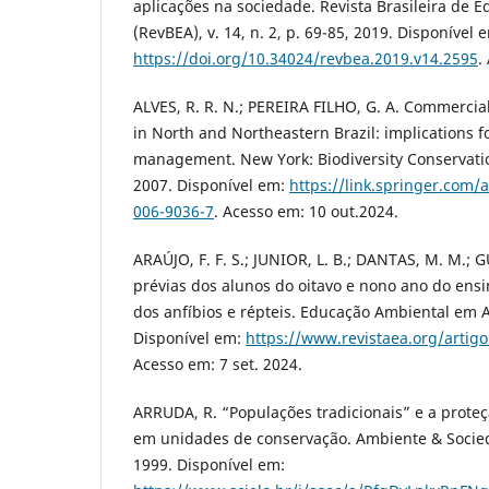
aplicações na sociedade. Revista Brasileira de 
(RevBEA), v. 14, n. 2, p. 69-85, 2019. Disponível 
https://doi.org/10.34024/revbea.2019.v14.2595
.
ALVES, R. R. N.; PEREIRA FILHO, G. A. Commercia
in North and Northeastern Brazil: implications f
management. New York: Biodiversity Conservation
2007. Disponível em:
https://link.springer.com/
006-9036-7
. Acesso em: 10 out.2024.
ARAÚJO, F. F. S.; JUNIOR, L. B.; DANTAS, M. M.; 
prévias dos alunos do oitavo e nono ano do ens
dos anfíbios e répteis. Educação Ambiental em Aç
Disponível em:
https://www.revistaea.org/artig
Acesso em: 7 set. 2024.
ARRUDA, R. “Populações tradicionais” e a proteç
em unidades de conservação. Ambiente & Socieda
1999. Disponível em: