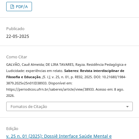
PDF/A
Publicado
22-05-2025
Como Citar
GALVÃO, Cauê Almeida; DE LIRA TAVARES, Rayza. Residência Pedagógica e
Ludicidade: experiências em relato.
Saberes: Revista interdisciplinar de
Filosofia e Educação
,
[S. l.]
, v. 25, n. 01, p. RE02, 2025. DOI: 10.21680/1984-
3879.2025v25n01ID38933. Disponível em:
https://periodicos.ufrn.br/saberes/article/view/38933. Acesso em: 8 ago.
2026.
Fomatos de Citação
Edição
v. 25 n. 01 (2025): Dossiê Interface Saúde Mental e