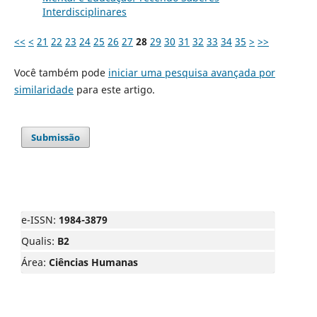
Interdisciplinares
<<
<
21
22
23
24
25
26
27
28
29
30
31
32
33
34
35
>
>>
Você também pode
iniciar uma pesquisa avançada por
similaridade
para este artigo.
Submissão
e-ISSN:
1984-3879
Qualis:
B2
Área:
Ciências Humanas