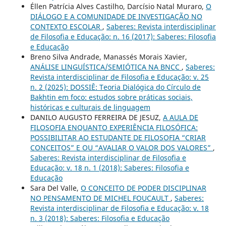
Éllen Patrícia Alves Castilho, Darcísio Natal Muraro,
O
DIÁLOGO E A COMUNIDADE DE INVESTIGAÇÃO NO
CONTEXTO ESCOLAR
,
Saberes: Revista interdisciplinar
de Filosofia e Educação: n. 16 (2017): Saberes: Filosofia
e Educação
Breno Silva Andrade, Manassés Morais Xavier,
ANÁLISE LINGUÍSTICA/SEMIÓTICA NA BNCC
,
Saberes:
Revista interdisciplinar de Filosofia e Educação: v. 25
n. 2 (2025): DOSSIÊ: Teoria Dialógica do Círculo de
Bakhtin em foco: estudos sobre práticas sociais,
históricas e culturais de linguagem
DANILO AUGUSTO FERREIRA DE JESUZ,
A AULA DE
FILOSOFIA ENQUANTO EXPERIÊNCIA FILOSÓFICA:
POSSIBILITAR AO ESTUDANTE DE FILOSOFIA “CRIAR
CONCEITOS” E OU “AVALIAR O VALOR DOS VALORES”
,
Saberes: Revista interdisciplinar de Filosofia e
Educação: v. 18 n. 1 (2018): Saberes: Filosofia e
Educação
Sara Del Valle,
O CONCEITO DE PODER DISCIPLINAR
NO PENSAMENTO DE MICHEL FOUCAULT
,
Saberes:
Revista interdisciplinar de Filosofia e Educação: v. 18
n. 3 (2018): Saberes: Filosofia e Educação