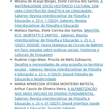
Wiliana de Araújo Borges, Eliete Correia dos Santos,
A
MATERIALIDADE SÓCIO-HISTÓRICO-CULTURAL SOB
UMA CONSTRUÇÃO DIALÉTICA DA LINGUAGEM
,
Saberes: Revista interdisciplinar de Filosofia e
Educação: v. 23 n. 1 (2023): Saberes: Revista
Interdisciplinar de Filosofia e Educação
Wallace Dantas, Eliete Correia dos Santos,
BAKHTIN,
ECO, MORTATTI E SANTOS
,
Saberes: Revista
interdisciplinar de Filosofia e Educação: v. 25 n. 2
(2025): DOSSIÊ: Teoria Dialógica do Círculo de Bakhtin
em foco: estudos sobre práticas sociais, históricas e
culturais de linguagem
Rudinei Cogo Moor, Priscila de Melo Zubiaurre,
Desafios e necessidades de uma ecosofia no território
escolar
,
Saberes: Revista interdisciplinar de Filosofia
e Educação: v. 23 n. 3 (2023): Dossiê Filosofia da
Educação e Modernidade
MARIA APARECIDA VITORIA MONTEIRO BATISTA,
Arthur Cassio de Oliveira Vieira,
A ALFABETIZAÇÃO
NOS ANOS INICIAIS DO ENSINO FUNDAMENTAL
,
Saberes: Revista interdisciplinar de Filosofia e
Educação: v. 25 n. 01 (2025): Dossiê Interface Saúde
Mental e Educação: Tecendo Saberes