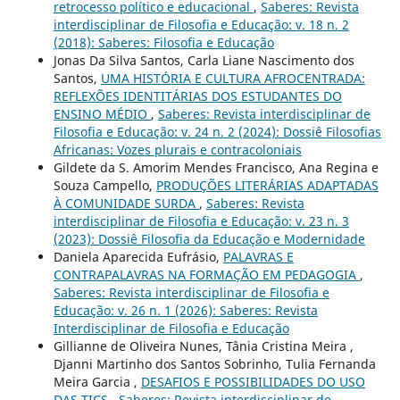
retrocesso político e educacional
,
Saberes: Revista
interdisciplinar de Filosofia e Educação: v. 18 n. 2
(2018): Saberes: Filosofia e Educação
Jonas Da Silva Santos, Carla Liane Nascimento dos
Santos,
UMA HISTÓRIA E CULTURA AFROCENTRADA:
REFLEXÕES IDENTITÁRIAS DOS ESTUDANTES DO
ENSINO MÉDIO
,
Saberes: Revista interdisciplinar de
Filosofia e Educação: v. 24 n. 2 (2024): Dossiê Filosofias
Africanas: Vozes plurais e contracoloniais
Gildete da S. Amorim Mendes Francisco, Ana Regina e
Souza Campello,
PRODUÇÕES LITERÁRIAS ADAPTADAS
À COMUNIDADE SURDA
,
Saberes: Revista
interdisciplinar de Filosofia e Educação: v. 23 n. 3
(2023): Dossiê Filosofia da Educação e Modernidade
Daniela Aparecida Eufrásio,
PALAVRAS E
CONTRAPALAVRAS NA FORMAÇÃO EM PEDAGOGIA
,
Saberes: Revista interdisciplinar de Filosofia e
Educação: v. 26 n. 1 (2026): Saberes: Revista
Interdisciplinar de Filosofia e Educação
Gillianne de Oliveira Nunes, Tânia Cristina Meira ,
Djanni Martinho dos Santos Sobrinho, Tulia Fernanda
Meira Garcia ,
DESAFIOS E POSSIBILIDADES DO USO
DAS TICS
,
Saberes: Revista interdisciplinar de