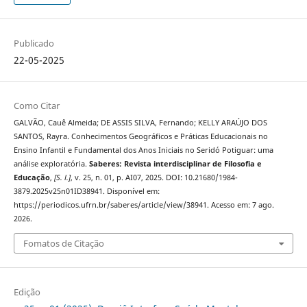
Publicado
22-05-2025
Como Citar
GALVÃO, Cauê Almeida; DE ASSIS SILVA, Fernando; KELLY ARAÚJO DOS
SANTOS, Rayra. Conhecimentos Geográficos e Práticas Educacionais no
Ensino Infantil e Fundamental dos Anos Iniciais no Seridó Potiguar: uma
análise exploratória.
Saberes: Revista interdisciplinar de Filosofia e
Educação
,
[S. l.]
, v. 25, n. 01, p. AI07, 2025. DOI: 10.21680/1984-
3879.2025v25n01ID38941. Disponível em:
https://periodicos.ufrn.br/saberes/article/view/38941. Acesso em: 7 ago.
2026.
Fomatos de Citação
Edição