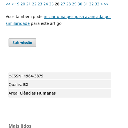
<<
<
19
20
21
22
23
24
25
26
27
28
29
30
31
32
33
>
>>
Você também pode
iniciar uma pesquisa avançada por
similaridade
para este artigo.
Submissão
e-ISSN:
1984-3879
Qualis:
B2
Área:
Ciências Humanas
Mais lidos