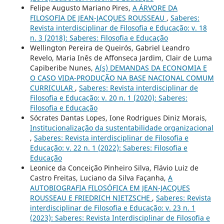
Felipe Augusto Mariano Pires,
A ÁRVORE DA
FILOSOFIA DE JEAN-JACQUES ROUSSEAU
,
Saberes:
Revista interdisciplinar de Filosofia e Educação: v. 18
n. 3 (2018): Saberes: Filosofia e Educação
Wellington Pereira de Queirós, Gabriel Leandro
Revelo, Maria Inês de Affonseca Jardim, Clair de Luma
Capiberibe Nunes,
A(s) DEMANDAS DA ECONOMIA E
O CASO VIDA-PRODUÇÃO NA BASE NACIONAL COMUM
CURRICULAR
,
Saberes: Revista interdisciplinar de
Filosofia e Educação: v. 20 n. 1 (2020): Saberes:
Filosofia e Educação
Sócrates Dantas Lopes, Ione Rodrigues Diniz Morais,
Institucionalização da sustentabilidade organizacional
,
Saberes: Revista interdisciplinar de Filosofia e
Educação: v. 22 n. 1 (2022): Saberes: Filosofia e
Educação
Leonice da Conceição Pinheiro Silva, Flávio Luiz de
Castro Freitas, Luciano da Silva Façanha,
A
AUTOBIOGRAFIA FILOSÓFICA EM JEAN-JACQUES
ROUSSEAU E FRIEDRICH NIETZSCHE
,
Saberes: Revista
interdisciplinar de Filosofia e Educação: v. 23 n. 1
(2023): Saberes: Revista Interdisciplinar de Filosofia e