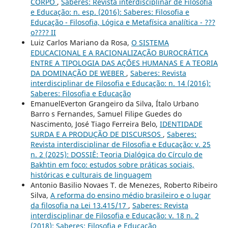
CORPO
,
Saberes: Revista interdisciplinar de Filosofia
e Educação: n. esp. (2016): Saberes: Filosofia e
Educação - Filosofia, Lógica e Metafísica analítica - ???
o???? II
Luiz Carlos Mariano da Rosa,
O SISTEMA
EDUCACIONAL E A RACIONALIZAÇÃO BUROCRÁTICA
ENTRE A TIPOLOGIA DAS AÇÕES HUMANAS E A TEORIA
DA DOMINAÇÃO DE WEBER
,
Saberes: Revista
interdisciplinar de Filosofia e Educação: n. 14 (2016):
Saberes: Filosofia e Educação
EmanuelEverton Grangeiro da Silva, Ítalo Urbano
Barro s Fernandes, Samuel Filipe Guedes do
Nascimento, José Tiago Ferreira Belo,
IDENTIDADE
SURDA E A PRODUÇÃO DE DISCURSOS
,
Saberes:
Revista interdisciplinar de Filosofia e Educação: v. 25
n. 2 (2025): DOSSIÊ: Teoria Dialógica do Círculo de
Bakhtin em foco: estudos sobre práticas sociais,
históricas e culturais de linguagem
Antonio Basilio Novaes T. de Menezes, Roberto Ribeiro
Silva,
A reforma do ensino médio brasileiro e o lugar
da filosofia na Lei 13.415/17
,
Saberes: Revista
interdisciplinar de Filosofia e Educação: v. 18 n. 2
(2018): Saberes: Filosofia e Educação