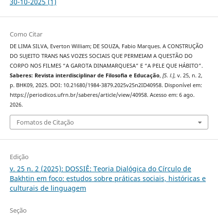
30-10-2025 (1)
Como Citar
DE LIMA SILVA, Everton William; DE SOUZA, Fabio Marques. A CONSTRUÇÃO
DO SUJEITO TRANS NAS VOZES SOCIAIS QUE PERMEIAM A QUESTÃO DO
CORPO NOS FILMES “A GAROTA DINAMARQUESA” E “A PELE QUE HÁBITO”.
Saberes: Revista interdisciplinar de Filosofia e Educação
,
[S. l.]
, v. 25, n. 2,
p. BHK09, 2025. DOI: 10.21680/1984-3879.2025v25n2ID40958. Disponível em:
https://periodicos.ufrn.br/saberes/article/view/40958. Acesso em: 6 ago.
2026.
Fomatos de Citação
Edição
v. 25 n. 2 (2025): DOSSIÊ: Teoria Dialógica do Círculo de
Bakhtin em foco: estudos sobre práticas sociais, históricas e
culturais de linguagem
Seção