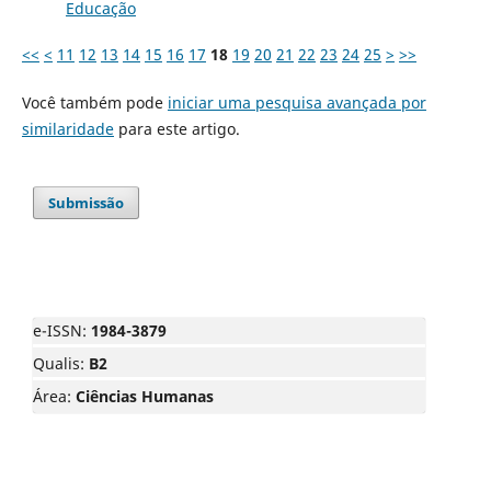
Educação
<<
<
11
12
13
14
15
16
17
18
19
20
21
22
23
24
25
>
>>
Você também pode
iniciar uma pesquisa avançada por
similaridade
para este artigo.
Submissão
e-ISSN:
1984-3879
Qualis:
B2
Área:
Ciências Humanas