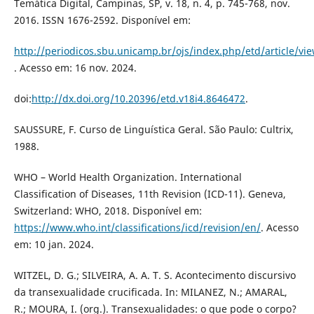
Temática Digital, Campinas, SP, v. 18, n. 4, p. 745-768, nov.
2016. ISSN 1676-2592. Disponível em:
http://periodicos.sbu.unicamp.br/ojs/index.php/etd/article/vi
. Acesso em: 16 nov. 2024.
doi:
http://dx.doi.org/10.20396/etd.v18i4.8646472
.
SAUSSURE, F. Curso de Linguística Geral. São Paulo: Cultrix,
1988.
WHO – World Health Organization. International
Classification of Diseases, 11th Revision (ICD-11). Geneva,
Switzerland: WHO, 2018. Disponível em:
https://www.who.int/classifications/icd/revision/en/
. Acesso
em: 10 jan. 2024.
WITZEL, D. G.; SILVEIRA, A. A. T. S. Acontecimento discursivo
da transexualidade crucificada. In: MILANEZ, N.; AMARAL,
R.; MOURA, I. (org.). Transexualidades: o que pode o corpo?