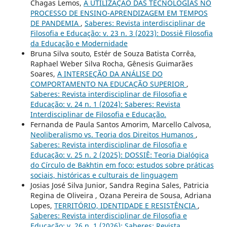
Chagas Lemos,
A UTILIZAÇÃO DAS TECNOLOGIAS NO
PROCESSO DE ENSINO-APRENDIZAGEM EM TEMPOS
DE PANDEMIA
,
Saberes: Revista interdisciplinar de
Filosofia e Educação: v. 23 n. 3 (2023): Dossiê Filosofia
da Educação e Modernidade
Bruna Silva souto, Estér de Souza Batista Corrêa,
Raphael Weber Silva Rocha, Gênesis Guimarães
Soares,
A INTERSEÇÃO DA ANÁLISE DO
COMPORTAMENTO NA EDUCAÇÃO SUPERIOR
,
Saberes: Revista interdisciplinar de Filosofia e
Educação: v. 24 n. 1 (2024): Saberes: Revista
Interdisciplinar de Filosofia e Educação.
Fernanda de Paula Santos Amorim, Marcello Calvosa,
Neoliberalismo vs. Teoria dos Direitos Humanos
,
Saberes: Revista interdisciplinar de Filosofia e
Educação: v. 25 n. 2 (2025): DOSSIÊ: Teoria Dialógica
do Círculo de Bakhtin em foco: estudos sobre práticas
sociais, históricas e culturais de linguagem
Josias José Silva Junior, Sandra Regina Sales, Patricia
Regina de Oliveira , Ozana Pereira de Sousa, Adriana
Lopes,
TERRITÓRIO, IDENTIDADE E RESISTÊNCIA
,
Saberes: Revista interdisciplinar de Filosofia e
Educação: v. 26 n. 1 (2026): Saberes: Revista