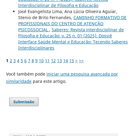
Interdisciplinar de Filosofia e Educação
José Evangelista Lima, Ana Lúcia Oliveira Aguiar,
Stenio de Brito Fernandes,
CAMINHO FORMATIVO DE
PROFISSIONAIS DO CENTRO DE ATENÇÃO
PSICOSSOCIAL
,
Saberes: Revista interdisciplinar de
Filosofia e Educação: v. 25 n. 01 (2025): Dossiê
Interface Saúde Mental e Educação: Tecendo Saberes
Interdisciplinares
1
2
3
4
5
6
7
8
9
10
11
12
13
14
15
>
>>
Você também pode
iniciar uma pesquisa avançada por
similaridade
para este artigo.
Submissão