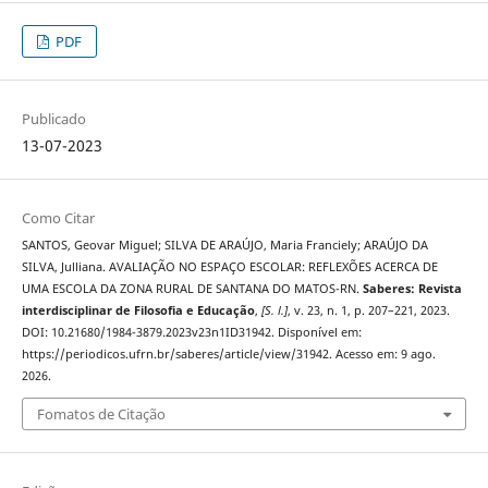
PDF
Publicado
13-07-2023
Como Citar
SANTOS, Geovar Miguel; SILVA DE ARAÚJO, Maria Franciely; ARAÚJO DA
SILVA, Julliana. AVALIAÇÃO NO ESPAÇO ESCOLAR: REFLEXÕES ACERCA DE
UMA ESCOLA DA ZONA RURAL DE SANTANA DO MATOS-RN.
Saberes: Revista
interdisciplinar de Filosofia e Educação
,
[S. l.]
, v. 23, n. 1, p. 207–221, 2023.
DOI: 10.21680/1984-3879.2023v23n1ID31942. Disponível em:
https://periodicos.ufrn.br/saberes/article/view/31942. Acesso em: 9 ago.
2026.
Fomatos de Citação