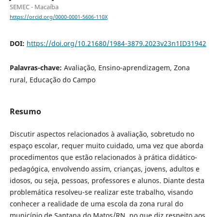
SEMEC - Macaíba
https://orcid.org/0000-0001-5606-110X
DOI:
https://doi.org/10.21680/1984-3879.2023v23n1ID31942
Palavras-chave:
Avaliação, Ensino-aprendizagem, Zona
rural, Educação do Campo
Resumo
Discutir aspectos relacionados à avaliação, sobretudo no
espaço escolar, requer muito cuidado, uma vez que aborda
procedimentos que estão relacionados à prática didático-
pedagógica, envolvendo assim, crianças, jovens, adultos e
idosos, ou seja, pessoas, professores e alunos. Diante desta
problemática resolveu-se realizar este trabalho, visando
conhecer a realidade de uma escola da zona rural do
município de Santana do Matos/RN, no que diz respeito aos