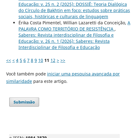
Educação: v. 25 n. 2 (2025): DOSSIÊ: Teoria Dialógica
do Círculo de Bakhtin em foco: estudos sobre práticas
sociais, históricas e culturais de linguagem
Érika Costa Pimentel, Willian Lazaretti da Conceição,
A
PALAVRA COMO TERRITÓRIO DE RESISTÊNCIA
,
Saberes: Revista interdisciplinar de Filosofia e
Educação: v. 26 n. 1 (2026): Saberes: Revista
Interdisciplinar de Filosofia e Educação
<<
<
4
5
6
7
8
9
10
11
12
>
>>
Você também pode
iniciar uma pesquisa avançada por
similaridade
para este artigo.
Submissão
e-ISSN:
1984-3879