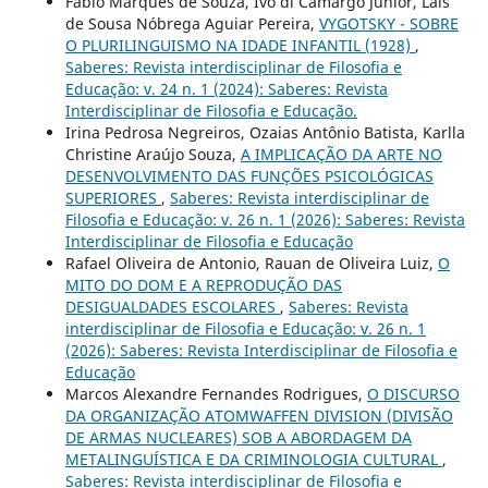
Fábio Marques de Souza, Ivo di Camargo Junior, Laís
de Sousa Nóbrega Aguiar Pereira,
VYGOTSKY - SOBRE
O PLURILINGUISMO NA IDADE INFANTIL (1928)
,
Saberes: Revista interdisciplinar de Filosofia e
Educação: v. 24 n. 1 (2024): Saberes: Revista
Interdisciplinar de Filosofia e Educação.
Irina Pedrosa Negreiros, Ozaias Antônio Batista, Karlla
Christine Araújo Souza,
A IMPLICAÇÃO DA ARTE NO
DESENVOLVIMENTO DAS FUNÇÕES PSICOLÓGICAS
SUPERIORES
,
Saberes: Revista interdisciplinar de
Filosofia e Educação: v. 26 n. 1 (2026): Saberes: Revista
Interdisciplinar de Filosofia e Educação
Rafael Oliveira de Antonio, Rauan de Oliveira Luiz,
O
MITO DO DOM E A REPRODUÇÃO DAS
DESIGUALDADES ESCOLARES
,
Saberes: Revista
interdisciplinar de Filosofia e Educação: v. 26 n. 1
(2026): Saberes: Revista Interdisciplinar de Filosofia e
Educação
Marcos Alexandre Fernandes Rodrigues,
O DISCURSO
DA ORGANIZAÇÃO ATOMWAFFEN DIVISION (DIVISÃO
DE ARMAS NUCLEARES) SOB A ABORDAGEM DA
METALINGUÍSTICA E DA CRIMINOLOGIA CULTURAL
,
Saberes: Revista interdisciplinar de Filosofia e