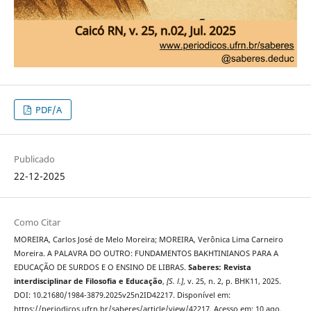
PDF/A
Publicado
22-12-2025
Como Citar
MOREIRA, Carlos José de Melo Moreira; MOREIRA, Verônica Lima Carneiro
Moreira. A PALAVRA DO OUTRO: FUNDAMENTOS BAKHTINIANOS PARA A
EDUCAÇÃO DE SURDOS E O ENSINO DE LIBRAS.
Saberes: Revista
interdisciplinar de Filosofia e Educação
,
[S. l.]
, v. 25, n. 2, p. BHK11, 2025.
DOI: 10.21680/1984-3879.2025v25n2ID42217. Disponível em:
https://periodicos.ufrn.br/saberes/article/view/42217. Acesso em: 10 ago.