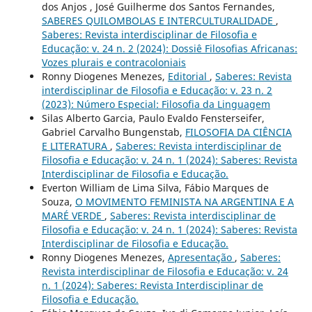
dos Anjos , José Guilherme dos Santos Fernandes,
SABERES QUILOMBOLAS E INTERCULTURALIDADE
,
Saberes: Revista interdisciplinar de Filosofia e
Educação: v. 24 n. 2 (2024): Dossiê Filosofias Africanas:
Vozes plurais e contracoloniais
Ronny Diogenes Menezes,
Editorial
,
Saberes: Revista
interdisciplinar de Filosofia e Educação: v. 23 n. 2
(2023): Número Especial: Filosofia da Linguagem
Silas Alberto Garcia, Paulo Evaldo Fensterseifer,
Gabriel Carvalho Bungenstab,
FILOSOFIA DA CIÊNCIA
E LITERATURA
,
Saberes: Revista interdisciplinar de
Filosofia e Educação: v. 24 n. 1 (2024): Saberes: Revista
Interdisciplinar de Filosofia e Educação.
Everton William de Lima Silva, Fábio Marques de
Souza,
O MOVIMENTO FEMINISTA NA ARGENTINA E A
MARÉ VERDE
,
Saberes: Revista interdisciplinar de
Filosofia e Educação: v. 24 n. 1 (2024): Saberes: Revista
Interdisciplinar de Filosofia e Educação.
Ronny Diogenes Menezes,
Apresentação
,
Saberes:
Revista interdisciplinar de Filosofia e Educação: v. 24
n. 1 (2024): Saberes: Revista Interdisciplinar de
Filosofia e Educação.