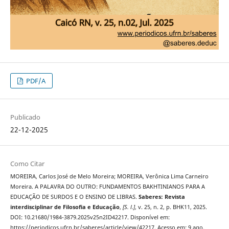
PDF/A
Publicado
22-12-2025
Como Citar
MOREIRA, Carlos José de Melo Moreira; MOREIRA, Verônica Lima Carneiro
Moreira. A PALAVRA DO OUTRO: FUNDAMENTOS BAKHTINIANOS PARA A
EDUCAÇÃO DE SURDOS E O ENSINO DE LIBRAS.
Saberes: Revista
interdisciplinar de Filosofia e Educação
,
[S. l.]
, v. 25, n. 2, p. BHK11, 2025.
DOI: 10.21680/1984-3879.2025v25n2ID42217. Disponível em:
https://periodicos.ufrn.br/saberes/article/view/42217. Acesso em: 9 ago.