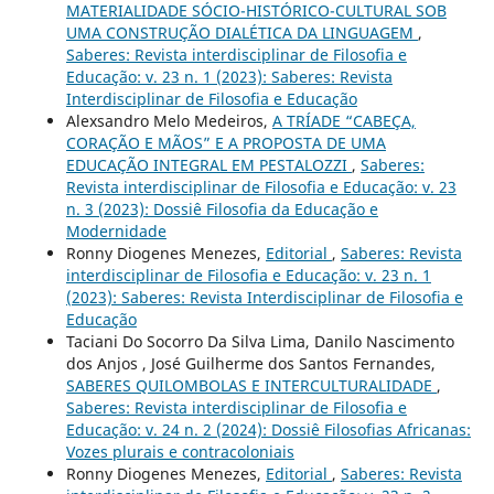
MATERIALIDADE SÓCIO-HISTÓRICO-CULTURAL SOB
UMA CONSTRUÇÃO DIALÉTICA DA LINGUAGEM
,
Saberes: Revista interdisciplinar de Filosofia e
Educação: v. 23 n. 1 (2023): Saberes: Revista
Interdisciplinar de Filosofia e Educação
Alexsandro Melo Medeiros,
A TRÍADE “CABEÇA,
CORAÇÃO E MÃOS” E A PROPOSTA DE UMA
EDUCAÇÃO INTEGRAL EM PESTALOZZI
,
Saberes:
Revista interdisciplinar de Filosofia e Educação: v. 23
n. 3 (2023): Dossiê Filosofia da Educação e
Modernidade
Ronny Diogenes Menezes,
Editorial
,
Saberes: Revista
interdisciplinar de Filosofia e Educação: v. 23 n. 1
(2023): Saberes: Revista Interdisciplinar de Filosofia e
Educação
Taciani Do Socorro Da Silva Lima, Danilo Nascimento
dos Anjos , José Guilherme dos Santos Fernandes,
SABERES QUILOMBOLAS E INTERCULTURALIDADE
,
Saberes: Revista interdisciplinar de Filosofia e
Educação: v. 24 n. 2 (2024): Dossiê Filosofias Africanas:
Vozes plurais e contracoloniais
Ronny Diogenes Menezes,
Editorial
,
Saberes: Revista