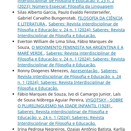
interdisciplinar de Filosofia e Educação: v. 23 n. 2
(2023): Número Especial: Filosofia da Linguagem
Silas Alberto Garcia, Paulo Evaldo Fensterseifer,
Gabriel Carvalho Bungenstab,
FILOSOFIA DA CIÊNCIA
E LITERATURA
,
Saberes: Revista interdisciplinar de
Filosofia e Educação: v. 24 n. 1 (2024): Saberes: Revista
Interdisciplinar de Filosofia e Educação.
Everton William de Lima Silva, Fábio Marques de
Souza,
O MOVIMENTO FEMINISTA NA ARGENTINA E A
MARÉ VERDE
,
Saberes: Revista interdisciplinar de
Filosofia e Educação: v. 24 n. 1 (2024): Saberes: Revista
Interdisciplinar de Filosofia e Educação.
Ronny Diogenes Menezes,
Apresentação
,
Saberes:
Revista interdisciplinar de Filosofia e Educação: v. 24
n. 1 (2024): Saberes: Revista Interdisciplinar de
Filosofia e Educação.
Fábio Marques de Souza, Ivo di Camargo Junior, Laís
de Sousa Nóbrega Aguiar Pereira,
VYGOTSKY - SOBRE
O PLURILINGUISMO NA IDADE INFANTIL (1928)
,
Saberes: Revista interdisciplinar de Filosofia e
Educação: v. 24 n. 1 (2024): Saberes: Revista
Interdisciplinar de Filosofia e Educação.
Irina Pedrosa Negreiros, Ozaias Antônio Batista, Karlla