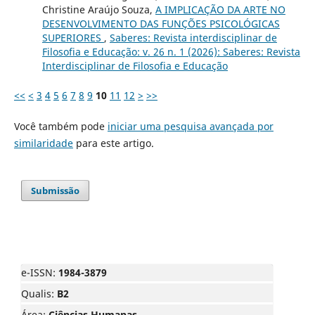
Christine Araújo Souza,
A IMPLICAÇÃO DA ARTE NO
DESENVOLVIMENTO DAS FUNÇÕES PSICOLÓGICAS
SUPERIORES
,
Saberes: Revista interdisciplinar de
Filosofia e Educação: v. 26 n. 1 (2026): Saberes: Revista
Interdisciplinar de Filosofia e Educação
<<
<
3
4
5
6
7
8
9
10
11
12
>
>>
Você também pode
iniciar uma pesquisa avançada por
similaridade
para este artigo.
Submissão
e-ISSN:
1984-3879
Qualis:
B2
Área:
Ciências Humanas