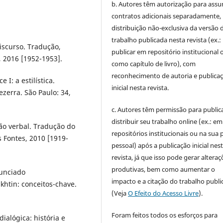
b. Autores têm autorização para assu
contratos adicionais separadamente,
distribuição não-exclusiva da versão 
trabalho publicada nesta revista (ex.:
iscurso. Tradução,
publicar em repositório institucional 
, 2016 [1952-1953].
como capítulo de livro), com
reconhecimento de autoria e publica
I: a estilística.
inicial nesta revista.
ezerra. São Paulo: 34,
c. Autores têm permissão para publica
distribuir seu trabalho online (ex.: em
ção verbal. Tradução do
repositórios institucionais ou na sua 
s Fontes, 2010 [1919-
pessoal) após a publicação inicial nes
revista, já que isso pode gerar alteraç
produtivas, bem como aumentar o
nunciado
impacto e a citação do trabalho publ
akhtin: conceitos-chave.
(Veja
O Efeito do Acesso Livre
).
Foram feitos todos os esforços para
ialógica: história e