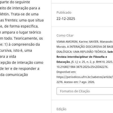
parte do seguinte
ceito de interação para a
Publicado
akhtin. Trata-se de uma
22-12-2025
as frentes: uma que situa
e, de forma específica,
e ampara o lugar teórico
Como Citar
m todo. Teoricamente, os
VIANA AMORIM, Karine; XAVIER, Manassés
e: 1) à compreensão da
Morais. A INTERAÇÃO DISCURSIVA DE BAS
rsiva, isto é, uma
DIALÓGICA: UMA REFLEXÃO TEÓRICA.
Sab
ara a vida
Revista interdisciplinar de Filosofia e
ncepção de interação como
Educação
,
[S. l.]
, v. 25, n. 2, p. BHK10, 2025
10.21680/1984-3879.2025v25n2ID42276.
de ler e de responder a
Disponível em:
s da comunicação
https://periodicos.ufrn.br/saberes/article
2276. Acesso em: 7 ago. 2026.
Fomatos de Citação
Edição