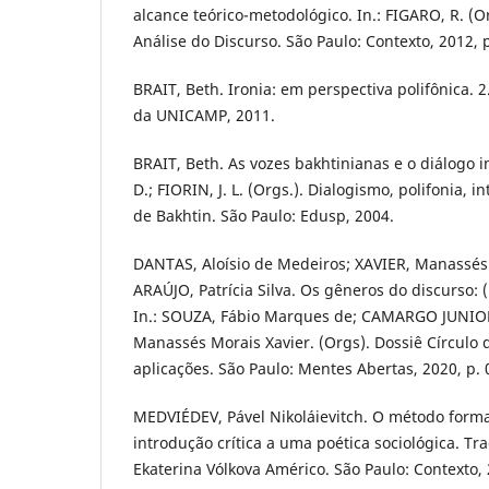
alcance teórico-metodológico. In.: FIGARO, R. (
Análise do Discurso. São Paulo: Contexto, 2012, p
BRAIT, Beth. Ironia: em perspectiva polifônica. 
da UNICAMP, 2011.
BRAIT, Beth. As vozes bakhtinianas e o diálogo 
D.; FIORIN, J. L. (Orgs.). Dialogismo, polifonia, 
de Bakhtin. São Paulo: Edusp, 2004.
DANTAS, Aloísio de Medeiros; XAVIER, Manassé
ARAÚJO, Patrícia Silva. Os gêneros do discurso: (
In.: SOUZA, Fábio Marques de; CAMARGO JUNIOR,
Manassés Morais Xavier. (Orgs). Dossiê Círculo 
aplicações. São Paulo: Mentes Abertas, 2020, p. 
MEDVIÉDEV, Pável Nikoláievitch. O método formal
introdução crítica a uma poética sociológica. Tra
Ekaterina Vólkova Américo. São Paulo: Contexto, 