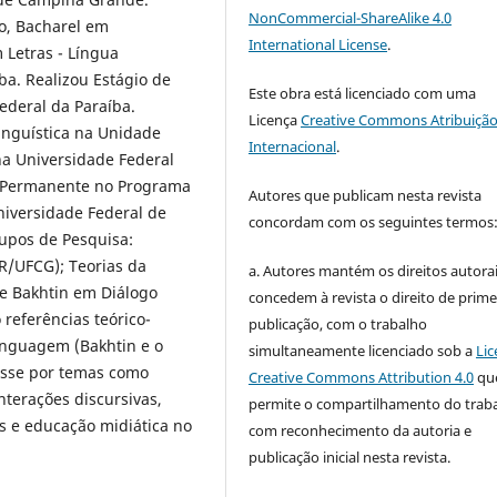
NonCommercial-ShareAlike 4.0
ão, Bacharel em
International License
.
 Letras - Língua
ba. Realizou Estágio de
Este obra está licenciado com uma
ederal da Paraíba.
Licença
Creative Commons Atribuição
inguística na Unidade
Internacional
.
a Universidade Federal
 Permanente no Programa
Autores que publicam nesta revista
iversidade Federal de
concordam com os seguintes termos
pos de Pesquisa:
R/UFCG); Teorias da
a. Autores mantém os direitos autorai
e Bakhtin em Diálogo
concedem à revista o direito de prime
referências teórico-
publicação, com o trabalho
inguagem (Bakhtin e o
simultaneamente licenciado sob a
Lic
esse por temas como
Creative Commons Attribution 4.0
qu
terações discursivas,
permite o compartilhamento do trab
s e educação midiática no
com reconhecimento da autoria e
publicação inicial nesta revista.