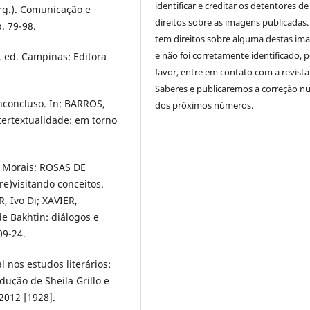
identificar e creditar os detentores de
Org.). Comunicação e
direitos sobre as imagens publicadas.
. 79-98.
tem direitos sobre alguma destas im
e não foi corretamente identificado, 
2. ed. Campinas: Editora
favor, entre em contato com a revista
Saberes e publicaremos a correção 
inconcluso. In: BARROS,
dos próximos números.
intertextualidade: em torno
s Morais; ROSAS DE
re)visitando conceitos.
 Ivo Di; XAVIER,
de Bakhtin: diálogos e
09-24.
 nos estudos literários:
dução de Sheila Grillo e
2012 [1928].