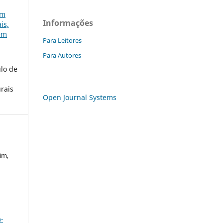
em
Informações
is,
gem
Para Leitores
Para Autores
ulo de
urais
Open Journal Systems
im,
a
-