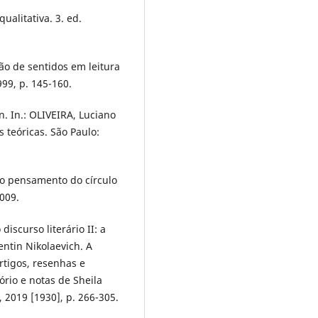
alitativa. 3. ed.
ão de sentidos em leitura
999, p. 145-160.
n. In.: OLIVEIRA, Luciano
s teóricas. São Paulo:
do pensamento do círculo
009.
iscurso literário II: a
ntin Nikolaevich. A
artigos, resenhas e
rio e notas de Sheila
, 2019 [1930], p. 266-305.