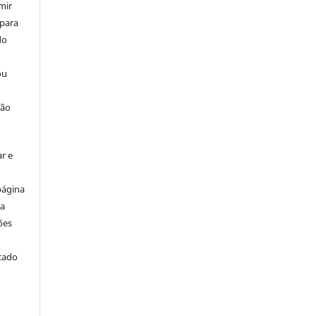
mir
 para
do
ou
ção
r e
página
ta
ões
icado