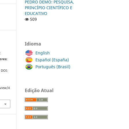
PEDRO DEMO: PESQUISA,
PRINCÍPIO CIENTÍFICO E
EDUCATIVO
509
Idioma
English
E
Español (España)
eres:
Português (Brasil)
. DOI:
/view/4
Edição Atual