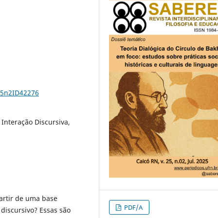
25n2ID42276
Interação Discursiva,
artir de uma base
PDF/A
discursivo? Essas são