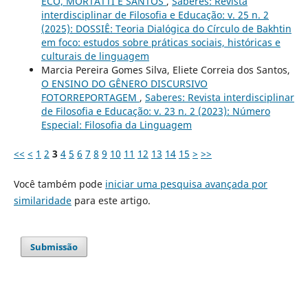
ECO, MORTATTI E SANTOS
,
Saberes: Revista
interdisciplinar de Filosofia e Educação: v. 25 n. 2
(2025): DOSSIÊ: Teoria Dialógica do Círculo de Bakhtin
em foco: estudos sobre práticas sociais, históricas e
culturais de linguagem
Marcia Pereira Gomes Silva, Eliete Correia dos Santos,
O ENSINO DO GÊNERO DISCURSIVO
FOTORREPORTAGEM
,
Saberes: Revista interdisciplinar
de Filosofia e Educação: v. 23 n. 2 (2023): Número
Especial: Filosofia da Linguagem
<<
<
1
2
3
4
5
6
7
8
9
10
11
12
13
14
15
>
>>
Você também pode
iniciar uma pesquisa avançada por
similaridade
para este artigo.
Submissão