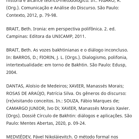
história e alcance teórico-metodológico. In.: FIGARO, R.
(Org.). Comunicação e Análise do Discurso. São Paulo:
Contexto, 2012, p. 79-98.
BRAIT, Beth. Ironia: em perspectiva polifônica. 2. ed.
Campinas: Editora da UNICAMP, 2011.
BRAIT, Beth. As vozes bakhtinianas e o diálogo inconcluso.
In: BARROS, D.; FIORIN, J. L. (Orgs.). Dialogismo, polifonia,
intertextualidade: em torno de Bakhtin. São Paulo: Edusp,
2004.
DANTAS, Aloísio de Medeiros; XAVIER, Manassés Morais;
ROSAS DE ARAÚJO, Patrícia Silva. Os gêneros do discurso:
(re)visitando conceitos. In.: SOUZA, Fábio Marques de;
CAMARGO JUNIOR, Ivo Di; XAVIER, Manassés Morais Xavier.
(Orgs). Dossiê Círculo de Bakhtin: diálogos e aplicações. São
Paulo: Mentes Abertas, 2020, p. 09-24.
MEDVIÉDEV, Pável Nikoláievitch. O método formal nos