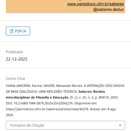
PDF/A
Publicado
22-12-2025
Como Citar
VIANA AMORIM, Karine; XAVIER, Manassés Morais. A INTERAÇÃO DISCURSIVA
DE BASE DIALÓGICA: UMA REFLEXÃO TEÓRICA.
Saberes: Revista
interdisciplinar de Filosofia e Educação
,
[S. l.]
, v. 25, n. 2, p. BHK10, 2025.
DOI: 10.21680/1984-3879.2025v25n2ID42276. Disponível em:
https://periodicos.ufrn.br/saberes/article/view/42276. Acesso em: 8 ago.
2026.
Fomatos de Citação