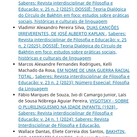
Saberes: Revista interdisciplinar de Filosofia e
Educação: v. 25 n. 2 (2025): DOSSIÊ: Teoria Dialógica
do Círculo de Bakhtin em foco: estudos sobre práticas
sociais, históricas e culturais de linguagem
Vladimir Alexandro Pereira Silva,
DUAS CANÇÕES
IRREVERENTES, DE JOSÉ ALBERTO KAPLAN
,
Saberes:
Revista interdisciplinar de Filosofia e Educação: v. 25
n. 2 (2025): DOSSIÊ: Teoria Dialógica do Círculo de
Bakhtin em foco: estudos sobre práticas sociais,
históricas e culturais de linguagem
Marcos Alexandre Fernandes Rodrigues, Kelli
Machado da Rosa,
EM NOME DE UMA GUERRA RACIAL
TOTAL
,
Saberes: Revista interdisciplinar de Filosofia e
Educação: v. 23 n. 2 (2023): Número Especial: Filosofia
da Linguagem
Fábio Marques de Souza, Ivo di Camargo Junior, Laís
de Sousa Nóbrega Aguiar Pereira,
VYGOTSKY - SOBRE
O PLURILINGUISMO NA IDADE INFANTIL (1928)
,
Saberes: Revista interdisciplinar de Filosofia e
Educação: v. 24 n. 1 (2024): Saberes: Revista
Interdisciplinar de Filosofia e Educação.
Wallace Dantas, Eliete Correia dos Santos,
BAKHTIN,