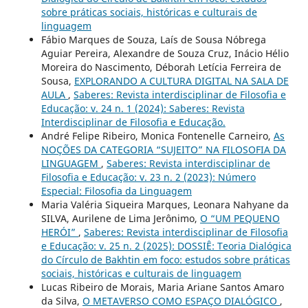
sobre práticas sociais, históricas e culturais de
linguagem
Fábio Marques de Souza, Laís de Sousa Nóbrega
Aguiar Pereira, Alexandre de Souza Cruz, Inácio Hélio
Moreira do Nascimento, Déborah Letícia Ferreira de
Sousa,
EXPLORANDO A CULTURA DIGITAL NA SALA DE
AULA
,
Saberes: Revista interdisciplinar de Filosofia e
Educação: v. 24 n. 1 (2024): Saberes: Revista
Interdisciplinar de Filosofia e Educação.
André Felipe Ribeiro, Monica Fontenelle Carneiro,
As
NOÇÕES DA CATEGORIA “SUJEITO” NA FILOSOFIA DA
LINGUAGEM
,
Saberes: Revista interdisciplinar de
Filosofia e Educação: v. 23 n. 2 (2023): Número
Especial: Filosofia da Linguagem
Maria Valéria Siqueira Marques, Leonara Nahyane da
SILVA, Aurilene de Lima Jerônimo,
O “UM PEQUENO
HERÓI”
,
Saberes: Revista interdisciplinar de Filosofia
e Educação: v. 25 n. 2 (2025): DOSSIÊ: Teoria Dialógica
do Círculo de Bakhtin em foco: estudos sobre práticas
sociais, históricas e culturais de linguagem
Lucas Ribeiro de Morais, Maria Ariane Santos Amaro
da Silva,
O METAVERSO COMO ESPAÇO DIALÓGICO
,