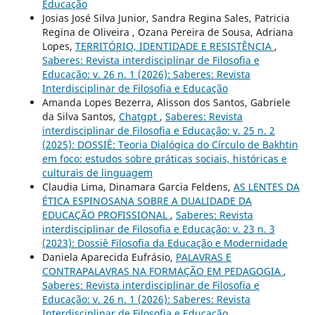
Educação
Josias José Silva Junior, Sandra Regina Sales, Patricia
Regina de Oliveira , Ozana Pereira de Sousa, Adriana
Lopes,
TERRITÓRIO, IDENTIDADE E RESISTÊNCIA
,
Saberes: Revista interdisciplinar de Filosofia e
Educação: v. 26 n. 1 (2026): Saberes: Revista
Interdisciplinar de Filosofia e Educação
Amanda Lopes Bezerra, Alisson dos Santos, Gabriele
da Silva Santos,
Chatgpt
,
Saberes: Revista
interdisciplinar de Filosofia e Educação: v. 25 n. 2
(2025): DOSSIÊ: Teoria Dialógica do Círculo de Bakhtin
em foco: estudos sobre práticas sociais, históricas e
culturais de linguagem
Claudia Lima, Dinamara Garcia Feldens,
AS LENTES DA
ÉTICA ESPINOSANA SOBRE A DUALIDADE DA
EDUCAÇÃO PROFISSIONAL
,
Saberes: Revista
interdisciplinar de Filosofia e Educação: v. 23 n. 3
(2023): Dossiê Filosofia da Educação e Modernidade
Daniela Aparecida Eufrásio,
PALAVRAS E
CONTRAPALAVRAS NA FORMAÇÃO EM PEDAGOGIA
,
Saberes: Revista interdisciplinar de Filosofia e
Educação: v. 26 n. 1 (2026): Saberes: Revista
Interdisciplinar de Filosofia e Educação