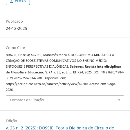
PDF/A
Publicado
24-12-2025
Como Citar
BRAZIL, Priscila; XAVIER, Manassés Morais. DO CONSUMO MIDIÁTICO À
CRIAÇÃO DE ECOSSISTEMAS COMUNICATIVOS NO ENSINO MÉDIO:
ENFOQUES E PERSPECTIVAS DIALÓGICAS.
Saberes: Revista interdisciplinar
de Filosofia e Educação
,
[S. l.]
, v. 25, n. 2, p. BHK24, 2025. DOI: 10.21680/1984-
3879.2025v25n2ID42280. Disponível em:
https://periodicos.ufrn.br/saberes/article/view/42280. Acesso em: 8 ago.
2026.
Fomatos de Citação
Edição
v. 25 n. 2 (2025): DOSSIÊ: Teoria Dialógica do Círculo de