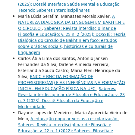
(2025): Dossiê Interface Saúde Mental e Educação:
Tecendo Saberes Interdisciplinares
Maria Lúcia Serafim, Manassés Morais Xavier,
A
NATUREZA DIALÓGICA DA LINGUGEM EM BAKHTIN E
O CÍRCULO
,
Saberes: Revista interdisciplinar de
Filosofia e Educação: v. 25 n. 2 (2025): DOSSIÊ: Teoria
Dialógica do Círculo de Bakhtin em foco: estudos
sobre práticas sociais, históricas e culturais de
linguagem
Carlos Átila Lima dos Santos, Antônio Jansen
Fernandes da Silva, Dirlene Almeida Ferreira,
Esterlandia Souza Castro, Maria Eleni Henrique da
Silva,
BNCC E BNC DA FORMAÇÃO DE
PROFESSORES(AS) E AS INFERÊNCIAS NA FORMAÇÃO
INICIAL EM EDUCAÇÃO FÍSICA NA UFC
,
Saberes:
Revista interdisciplinar de Filosofia e Educação: v. 23
n. 3 (2023): Dossiê Filosofia da Educação e
Modernidade
Dayane Lopes de Medeiros, Maria Aparecida Vieira de
Melo,
A educação popular versus a escolarização
,
Saberes: Revista interdisciplinar de Filosofia e
Educação: v. 22 n. 1 (2022): Saberes: Filosofia e