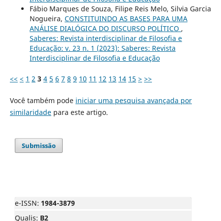
Fábio Marques de Souza, Filipe Reis Melo, Silvia Garcia
Nogueira,
CONSTITUINDO AS BASES PARA UMA
ANÁLISE DIALÓGICA DO DISCURSO POLÍTICO
,
Saberes: Revista interdisciplinar de Filosofia e
Educação: v. 23 n. 1 (2023): Saberes: Revista
Interdisciplinar de Filosofia e Educação
<<
<
1
2
3
4
5
6
7
8
9
10
11
12
13
14
15
>
>>
Você também pode
iniciar uma pesquisa avançada por
similaridade
para este artigo.
Submissão
e-ISSN:
1984-3879
Qualis:
B2