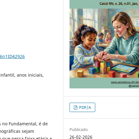
26n1ID42926
fantil, anos iniciais,
PDF/A
s no Fundamental, é de
Publicado
eográficas sejam
26-02-2026
 que nessa faixa etária a