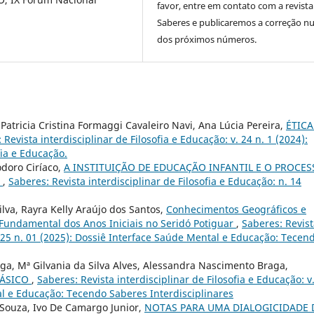
favor, entre em contato com a revista
Saberes e publicaremos a correção 
dos próximos números.
 Patricia Cristina Formaggi Cavaleiro Navi, Ana Lúcia Pereira,
ÉTICA
 Revista interdisciplinar de Filosofia e Educação: v. 24 n. 1 (2024):
fia e Educação.
odoro Ciríaco,
A INSTITUIÇÃO DE EDUCAÇÃO INFANTIL E O PROCE
S
,
Saberes: Revista interdisciplinar de Filosofia e Educação: n. 14
lva, Rayra Kelly Araújo dos Santos,
Conhecimentos Geográficos e
e Fundamental dos Anos Iniciais no Seridó Potiguar
,
Saberes: Revis
v. 25 n. 01 (2025): Dossiê Interface Saúde Mental e Educação: Tecen
ga, Mª Gilvania da Silva Alves, Alessandra Nascimento Braga,
BÁSICO
,
Saberes: Revista interdisciplinar de Filosofia e Educação: v
al e Educação: Tecendo Saberes Interdisciplinares
 Souza, Ivo De Camargo Junior,
NOTAS PARA UMA DIALOGICIDADE