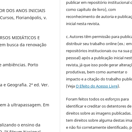
publicar em repositório institucional 
como capítulo de livro), com
OR DOS ANOS INICIAIS
reconhecimento de autoria e publica
sos, Florianópolis, v.
inicial nesta revista.
c. Autores têm permissão para publica
ECURSOS MIDIÁTICOS E
distribuir seu trabalho online (ex.: em
em busca da renovação
repositórios institucionais ou na sua 
pessoal) após a publicação inicial nes
e ambiências. Porto
revista, já que isso pode gerar alteraç
produtivas, bem como aumentar o
impacto e a citação do trabalho publ
 e Geografia. 2ª ed. Ver.
(Veja
O Efeito do Acesso Livre
).
Foram feitos todos os esforços para
agem à ultrapassagem. Em
identificar e creditar os detentores de
direitos sobre as imagens publicadas.
tem direitos sobre alguma destas im
lizando o ensino da
e não foi corretamente identificado, 
O, IX Fórum Nacional