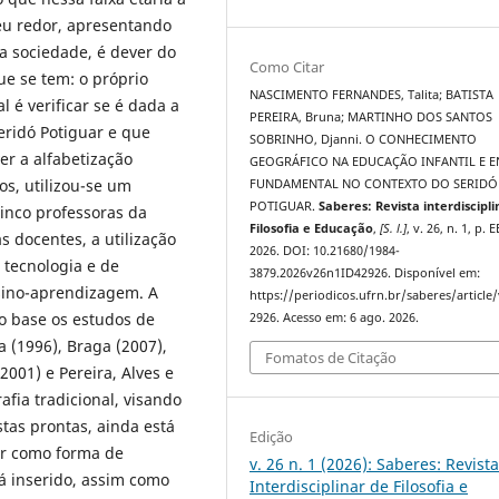
eu redor, apresentando
a sociedade, é dever do
Como Citar
ue se tem: o próprio
NASCIMENTO FERNANDES, Talita; BATISTA
l é verificar se é dada a
PEREIRA, Bruna; MARTINHO DOS SANTOS
eridó Potiguar e que
SOBRINHO, Djanni. O CONHECIMENTO
r a alfabetização
GEOGRÁFICO NA EDUCAÇÃO INFANTIL E 
os, utilizou-se um
FUNDAMENTAL NO CONTEXTO DO SERIDÓ
POTIGUAR.
Saberes: Revista interdiscipli
cinco professoras da
Filosofia e Educação
,
[S. l.]
, v. 26, n. 1, p. 
as docentes, a utilização
2026. DOI: 10.21680/1984-
 tecnologia e de
3879.2026v26n1ID42926. Disponível em:
nsino-aprendizagem. A
https://periodicos.ufrn.br/saberes/article
o base os estudos de
2926. Acesso em: 6 ago. 2026.
va (1996), Braga (2007),
Fomatos de Citação
2001) e Pereira, Alves e
afia tradicional, visando
tas prontas, ainda está
Edição
car como forma de
v. 26 n. 1 (2026): Saberes: Revist
á inserido, assim como
Interdisciplinar de Filosofia e