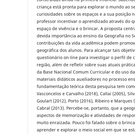
criança está pronta para explorar o mundo ao s
curiosidades sobre os espaços e a sua posição n
professor incentivar o aprendizado através do q
espaço de vivência e o brincar. A proposta centra
devida importância ao ensino da Geografia no S
contribuições da vida acadêmica podem promove
geográfica dos alunos. Para alcançar tais objetiv
questionário on-line para investigar o perfil de 
região, além de refletir sobre suas atuais prátic
da Base Nacional Comum Curricular e do uso da
materiais didáticos auxiliadores no processo e
fundamentação teórica desta pesquisa tem com
Vasconcelos e Carvalho (2018), Callai (2005), Sil
Goulart (2012), Porto (2016), Ribeiro e Marques (
Cabral (2013). Percebe-se, portanto, que a geogr
aspectos de memorização e atividades de respos
muito enraizada. Pouco foi falado sobre o brin
aprender e explorar o meio social em que se est