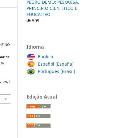
PEDRO DEMO: PESQUISA,
PRINCÍPIO CIENTÍFICO E
EDUCATIVO
509
ENSINO
Idioma
English
nar de
Español (España)
EE02,
Português (Brasil)
/view/4
Edição Atual
a