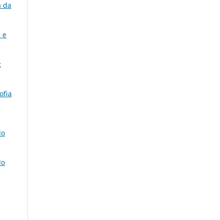
a da
a e
:
ofia
do
do