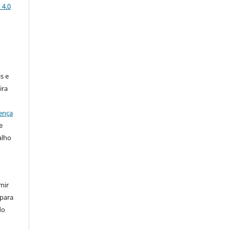
 4.0
:
s e
ira
ença
e
alho
mir
 para
do