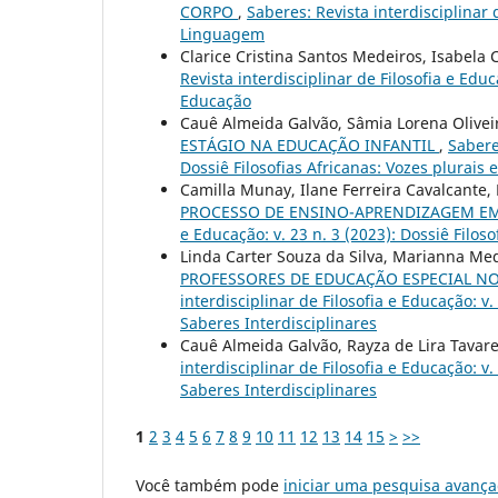
CORPO
,
Saberes: Revista interdisciplinar 
Linguagem
Clarice Cristina Santos Medeiros, Isabela 
Revista interdisciplinar de Filosofia e Educ
Educação
Cauê Almeida Galvão, Sâmia Lorena Oliveir
ESTÁGIO NA EDUCAÇÃO INFANTIL
,
Saberes
Dossiê Filosofias Africanas: Vozes plurais 
Camilla Munay, Ilane Ferreira Cavalcante
PROCESSO DE ENSINO-APRENDIZAGEM E
e Educação: v. 23 n. 3 (2023): Dossiê Filo
Linda Carter Souza da Silva, Marianna Me
PROFESSORES DE EDUCAÇÃO ESPECIAL N
interdisciplinar de Filosofia e Educação: 
Saberes Interdisciplinares
Cauê Almeida Galvão, Rayza de Lira Tavar
interdisciplinar de Filosofia e Educação: 
Saberes Interdisciplinares
1
2
3
4
5
6
7
8
9
10
11
12
13
14
15
>
>>
Você também pode
iniciar uma pesquisa avança