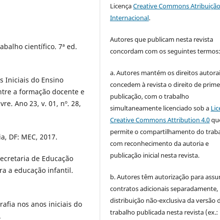
Licença
Creative Commons Atribuição
Internacional
.
Autores que publicam nesta revista
alho científico. 7ª ed.
concordam com os seguintes termos
a. Autores mantém os direitos autorai
 Iniciais do Ensino
concedem à revista o direito de prime
tre a formação docente e
publicação, com o trabalho
vre. Ano 23, v. 01, nº. 28,
simultaneamente licenciado sob a
Lic
Creative Commons Attribution 4.0
qu
permite o compartilhamento do trab
a, DF: MEC, 2017.
com reconhecimento da autoria e
publicação inicial nesta revista.
Secretaria de Educação
a a educação infantil.
b. Autores têm autorização para assu
contratos adicionais separadamente,
distribuição não-exclusiva da versão 
afia nos anos iniciais do
trabalho publicada nesta revista (ex.:
.