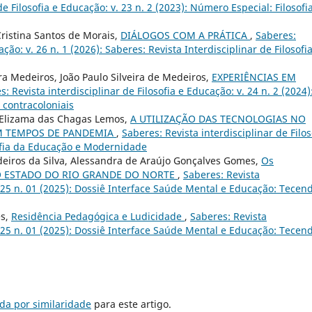
de Filosofia e Educação: v. 23 n. 2 (2023): Número Especial: Filosofi
Cristina Santos de Morais,
DIÁLOGOS COM A PRÁTICA
,
Saberes:
ação: v. 26 n. 1 (2026): Saberes: Revista Interdisciplinar de Filosofi
a Medeiros, João Paulo Silveira de Medeiros,
EXPERIÊNCIAS EM
: Revista interdisciplinar de Filosofia e Educação: v. 24 n. 2 (2024)
e contracoloniais
, Elizama das Chagas Lemos,
A UTILIZAÇÃO DAS TECNOLOGIAS NO
M TEMPOS DE PANDEMIA
,
Saberes: Revista interdisciplinar de Filos
sofia da Educação e Modernidade
deiros da Silva, Alessandra de Araújo Gonçalves Gomes,
Os
O ESTADO DO RIO GRANDE DO NORTE
,
Saberes: Revista
v. 25 n. 01 (2025): Dossiê Interface Saúde Mental e Educação: Tecen
es,
Residência Pedagógica e Ludicidade
,
Saberes: Revista
v. 25 n. 01 (2025): Dossiê Interface Saúde Mental e Educação: Tecen
da por similaridade
para este artigo.