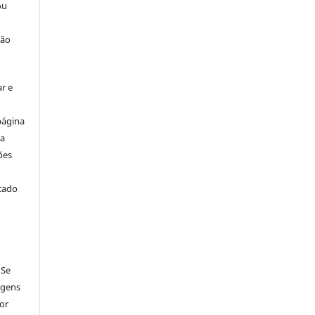
ou
ção
r e
página
ta
ões
icado
 Se
agens
por