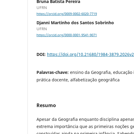
Bruna Batista Pereira
UFRN
https://orcid.org/0009-0002-6020-7719
Djanni Martinho dos Santos Sobrinho
UFRN
https://orcid.org/0000-0001-9541-9071
DOI:
https://doi.org/10.21680/1984-3879.2026v
Palavras-chave:
ensino da Geografia, educação in
prática docente, alfabetização geográfica
Resumo
Apesar da Geografia enquanto disciplina apena
extrema importância que as primeiras noções g
construídas ainda na primeira infância. Sabendo