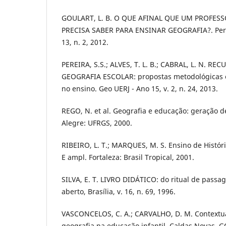
GOULART, L. B. O QUE AFINAL QUE UM PROFESS
PRECISA SABER PARA ENSINAR GEOGRAFIA?. PerCur
13, n. 2, 2012.
PEREIRA, S.S.; ALVES, T. L. B.; CABRAL, L. N. R
GEOGRAFIA ESCOLAR: propostas metodológicas 
no ensino. Geo UERJ - Ano 15, v. 2, n. 24, 2013.
REGO, N. et al. Geografia e educação: geração d
Alegre: UFRGS, 2000.
RIBEIRO, L. T.; MARQUES, M. S. Ensino de História
E ampl. Fortaleza: Brasil Tropical, 2001.
SILVA, E. T. LIVRO DIDÁTICO: do ritual de pass
aberto, Brasília, v. 16, n. 69, 1996.
VASCONCELOS, C. A.; CARVALHO, D. M. Contextua
geografia na educação infantil. Caldas Novas, G