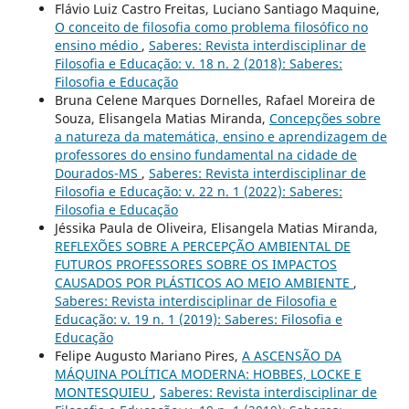
Flávio Luiz Castro Freitas, Luciano Santiago Maquine,
O conceito de filosofia como problema filosófico no
ensino médio
,
Saberes: Revista interdisciplinar de
Filosofia e Educação: v. 18 n. 2 (2018): Saberes:
Filosofia e Educação
Bruna Celene Marques Dornelles, Rafael Moreira de
Souza, Elisangela Matias Miranda,
Concepções sobre
a natureza da matemática, ensino e aprendizagem de
professores do ensino fundamental na cidade de
Dourados-MS
,
Saberes: Revista interdisciplinar de
Filosofia e Educação: v. 22 n. 1 (2022): Saberes:
Filosofia e Educação
Jéssika Paula de Oliveira, Elisangela Matias Miranda,
REFLEXÕES SOBRE A PERCEPÇÃO AMBIENTAL DE
FUTUROS PROFESSORES SOBRE OS IMPACTOS
CAUSADOS POR PLÁSTICOS AO MEIO AMBIENTE
,
Saberes: Revista interdisciplinar de Filosofia e
Educação: v. 19 n. 1 (2019): Saberes: Filosofia e
Educação
Felipe Augusto Mariano Pires,
A ASCENSÃO DA
MÁQUINA POLÍTICA MODERNA: HOBBES, LOCKE E
MONTESQUIEU
,
Saberes: Revista interdisciplinar de