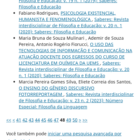
Filosofia e Educação: v. 19 n. 1 (2019): Saberes:
Filosofia e Educação
Fabiano Rodrigues,
PSICOLOGIA EXISTENCIAL,
HUMANISTA E FENOMENOLÓGICA
,
Saberes: Revista
interdisciplinar de Filosofia e Educação: v. 20 n. 1
(2020): Saberes: Filosofia e Educação
Maria Bruna de Souza Mulinari , Ademir de Souza
Pereira, Antonio Rogério Fiorucci,
O USO DAS
TECNOLOGIAS DE INFORMAÇÃO E COMUNICAÇÃO NA
ATUAÇÃO DOCENTE DOS EGRESSOS DO CURSO DE
LICENCIATURA EM QUÍMICA DA UEMS
,
Saberes:
Revista interdisciplinar de Filosofia e Educação: v. 20
n. 1 (2020): Saberes: Filosofia e Educação
Marcia Pereira Gomes Silva, Eliete Correia dos Santos,
O ENSINO DO GÊNERO DISCURSIVO
FOTORREPORTAGEM
,
Saberes: Revista interdisciplinar
de Filosofia e Educação: v. 23 n. 2 (2023): Número
Especial: Filosofia da Linguagem
<<
<
41
42
43
44
45
46
47
48
49
50
>
>>
Você também pode
iniciar uma pesquisa avançada por