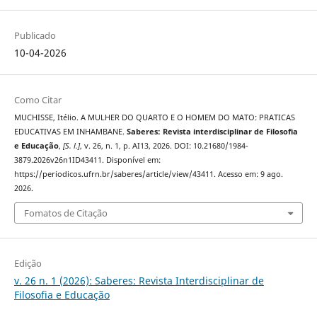
Publicado
10-04-2026
Como Citar
MUCHISSE, Itélio. A MULHER DO QUARTO E O HOMEM DO MATO: PRATICAS
EDUCATIVAS EM INHAMBANE.
Saberes: Revista interdisciplinar de Filosofia
e Educação
,
[S. l.]
, v. 26, n. 1, p. AI13, 2026. DOI: 10.21680/1984-
3879.2026v26n1ID43411. Disponível em:
https://periodicos.ufrn.br/saberes/article/view/43411. Acesso em: 9 ago.
2026.
Fomatos de Citação
Edição
v. 26 n. 1 (2026): Saberes: Revista Interdisciplinar de
Filosofia e Educação