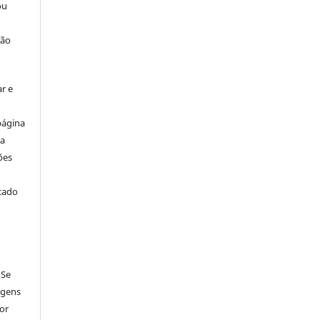
ou
ção
r e
página
ta
ões
icado
 Se
agens
por