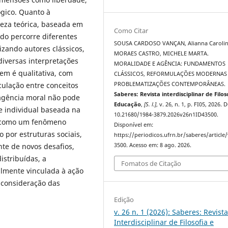
ógico. Quanto à
eza teórica, baseada em
Como Citar
udo percorre diferentes
SOUSA CARDOSO VANÇAN, Alianna Carolin
lizando autores clássicos,
MORAES CASTRO, MICHELE MARTA.
iversas interpretações
MORALIDADE E AGÊNCIA: FUNDAMENTOS
em é qualitativa, com
CLÁSSICOS, REFORMULAÇÕES MODERNAS
culação entre conceitos
PROBLEMATIZAÇÕES CONTEMPORÂNEAS.
Saberes: Revista interdisciplinar de Filos
a agência moral não pode
Educação
,
[S. l.]
, v. 26, n. 1, p. FI05, 2026. 
 individual baseada na
10.21680/1984-3879.2026v26n1ID43500.
a como um fenômeno
Disponível em:
 por estruturas sociais,
https://periodicos.ufrn.br/saberes/article
nte de novos desafios,
3500. Acesso em: 8 ago. 2026.
istribuídas, a
Fomatos de Citação
lmente vinculada à ação
e consideração das
Edição
v. 26 n. 1 (2026): Saberes: Revist
Interdisciplinar de Filosofia e