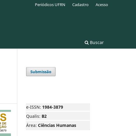
Periódicos UFRN
Cadastro
Acesso
Buscar
Submissão
e-ISSN:
1984-3879
Qualis:
B2
Área:
Ciências Humanas