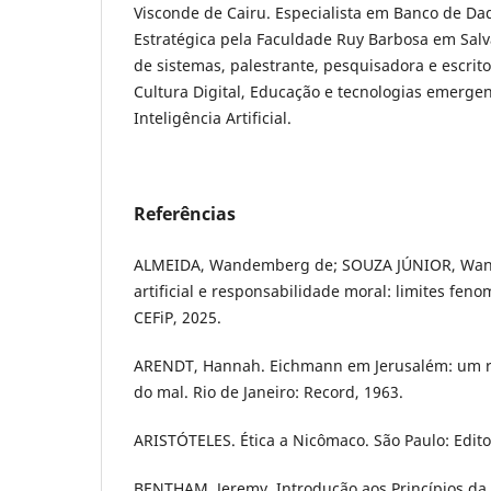
Visconde de Cairu. Especialista em Banco de Da
Estratégica pela Faculdade Ruy Barbosa em Salva
de sistemas, palestrante, pesquisadora e escrit
Cultura Digital, Educação e tecnologias emerge
Inteligência Artificial.
Referências
ALMEIDA, Wandemberg de; SOUZA JÚNIOR, Wand
artificial e responsabilidade moral: limites fen
CEFiP, 2025.
ARENDT, Hannah. Eichmann em Jerusalém: um re
do mal. Rio de Janeiro: Record, 1963.
ARISTÓTELES. Ética a Nicômaco. São Paulo: Edito
BENTHAM, Jeremy. Introdução aos Princípios da 