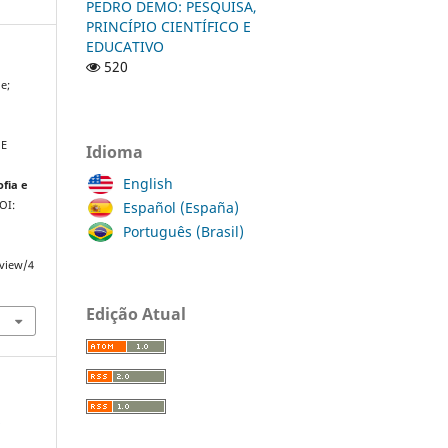
PEDRO DEMO: PESQUISA,
PRINCÍPIO CIENTÍFICO E
EDUCATIVO
520
e;
 E
Idioma
English
ofia e
Español (España)
DOI:
Português (Brasil)
/view/4
Edição Atual
a