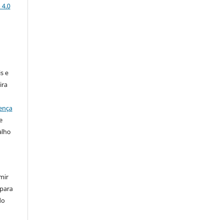
 4.0
:
s e
ira
ença
e
alho
mir
 para
do