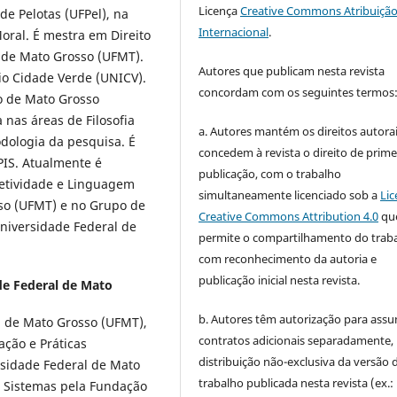
Licença
Creative Commons Atribuição
de Pelotas (UFPel), na
Internacional
.
oral. É mestra em Direito
l de Mato Grosso (UFMT).
Autores que publicam nesta revista
rio Cidade Verde (UNICV).
concordam com os seguintes termos
o de Mato Grosso
nas áreas de Filosofia
a. Autores mantém os direitos autorai
odologia da pesquisa. É
concedem à revista o direito de prime
PIS. Atualmente é
publicação, com o trabalho
jetividade e Linguagem
simultaneamente licenciado sob a
Lic
sso (UFMT) e no Grupo de
Creative Commons Attribution 4.0
qu
Universidade Federal de
permite o compartilhamento do trab
com reconhecimento da autoria e
publicação inicial nesta revista.
de Federal de Mato
b. Autores têm autorização para assu
 de Mato Grosso (UFMT),
contratos adicionais separadamente,
ação e Práticas
distribuição não-exclusiva da versão 
sidade Federal de Mato
trabalho publicada nesta revista (ex.:
e Sistemas pela Fundação