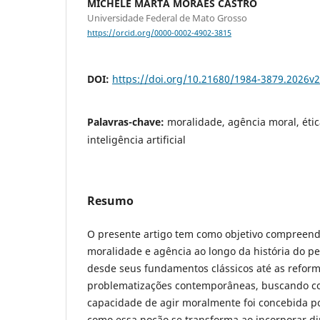
MICHELE MARTA MORAES CASTRO
Universidade Federal de Mato Grosso
https://orcid.org/0000-0002-4902-3815
DOI:
https://doi.org/10.21680/1984-3879.2026v
Palavras-chave:
moralidade, agência moral, éti
inteligência artificial
Resumo
O presente artigo tem como objetivo compreende
moralidade e agência ao longo da história do pe
desde seus fundamentos clássicos até as refor
problematizações contemporâneas, buscando 
capacidade de agir moralmente foi concebida po
como essa noção se transforma ao incorporar d