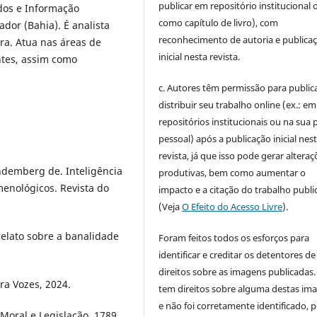
publicar em repositório institucional 
dos e Informação
como capítulo de livro), com
dor (Bahia). É analista
reconhecimento de autoria e publica
ora. Atua nas áreas de
inicial nesta revista.
ntes, assim como
c. Autores têm permissão para publica
distribuir seu trabalho online (ex.: em
repositórios institucionais ou na sua 
pessoal) após a publicação inicial nes
revista, já que isso pode gerar alteraç
emberg de. Inteligência
produtivas, bem como aumentar o
omenológicos. Revista do
impacto e a citação do trabalho publ
(Veja
O Efeito do Acesso Livre
).
lato sobre a banalidade
Foram feitos todos os esforços para
identificar e creditar os detentores de
direitos sobre as imagens publicadas.
ra Vozes, 2024.
tem direitos sobre alguma destas im
e não foi corretamente identificado, 
Moral e Legislação. 1789.