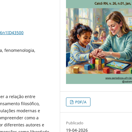
26n1ID43500
ca, fenomenologia,
r a relação entre
PDF/A
nsamento filosófico,
mulações modernas e
compreender como a
Publicado
r diferentes autores e
19-04-2026
imensões como liberdade,