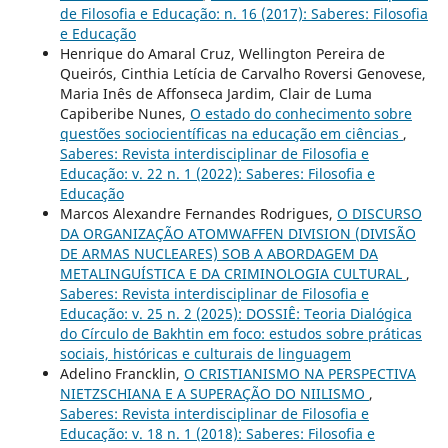
de Filosofia e Educação: n. 16 (2017): Saberes: Filosofia
e Educação
Henrique do Amaral Cruz, Wellington Pereira de
Queirós, Cinthia Letícia de Carvalho Roversi Genovese,
Maria Inês de Affonseca Jardim, Clair de Luma
Capiberibe Nunes,
O estado do conhecimento sobre
questões sociocientíficas na educação em ciências
,
Saberes: Revista interdisciplinar de Filosofia e
Educação: v. 22 n. 1 (2022): Saberes: Filosofia e
Educação
Marcos Alexandre Fernandes Rodrigues,
O DISCURSO
DA ORGANIZAÇÃO ATOMWAFFEN DIVISION (DIVISÃO
DE ARMAS NUCLEARES) SOB A ABORDAGEM DA
METALINGUÍSTICA E DA CRIMINOLOGIA CULTURAL
,
Saberes: Revista interdisciplinar de Filosofia e
Educação: v. 25 n. 2 (2025): DOSSIÊ: Teoria Dialógica
do Círculo de Bakhtin em foco: estudos sobre práticas
sociais, históricas e culturais de linguagem
Adelino Francklin,
O CRISTIANISMO NA PERSPECTIVA
NIETZSCHIANA E A SUPERAÇÃO DO NIILISMO
,
Saberes: Revista interdisciplinar de Filosofia e
Educação: v. 18 n. 1 (2018): Saberes: Filosofia e