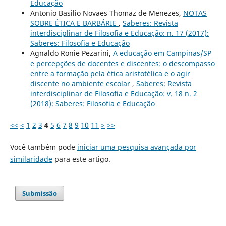
Educação
Antonio Basilio Novaes Thomaz de Menezes,
NOTAS
SOBRE ÉTICA E BARBÁRIE
,
Saberes: Revista
interdisciplinar de Filosofia e Educação: n. 17 (2017):
Saberes: Filosofia e Educação
Agnaldo Ronie Pezarini,
A educação em Campinas/SP
e percepções de docentes e discentes: o descompasso
entre a formação pela ética aristotélica e o agir
discente no ambiente escolar
,
Saberes: Revista
interdisciplinar de Filosofia e Educação: v. 18 n. 2
(2018): Saberes: Filosofia e Educação
<<
<
1
2
3
4
5
6
7
8
9
10
11
>
>>
Você também pode
iniciar uma pesquisa avançada por
similaridade
para este artigo.
Submissão