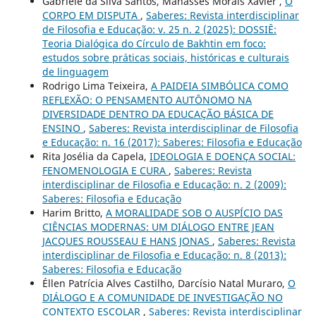
Gabriele da Silva Santos, Manassés Morais Xavier ,
O
CORPO EM DISPUTA
,
Saberes: Revista interdisciplinar
de Filosofia e Educação: v. 25 n. 2 (2025): DOSSIÊ:
Teoria Dialógica do Círculo de Bakhtin em foco:
estudos sobre práticas sociais, históricas e culturais
de linguagem
Rodrigo Lima Teixeira,
A PAIDEIA SIMBÓLICA COMO
REFLEXÃO: O PENSAMENTO AUTÔNOMO NA
DIVERSIDADE DENTRO DA EDUCAÇÃO BÁSICA DE
ENSINO
,
Saberes: Revista interdisciplinar de Filosofia
e Educação: n. 16 (2017): Saberes: Filosofia e Educação
Rita Josélia da Capela,
IDEOLOGIA E DOENÇA SOCIAL:
FENOMENOLOGIA E CURA
,
Saberes: Revista
interdisciplinar de Filosofia e Educação: n. 2 (2009):
Saberes: Filosofia e Educação
Harim Britto,
A MORALIDADE SOB O AUSPÍCIO DAS
CIÊNCIAS MODERNAS: UM DIÁLOGO ENTRE JEAN
JACQUES ROUSSEAU E HANS JONAS
,
Saberes: Revista
interdisciplinar de Filosofia e Educação: n. 8 (2013):
Saberes: Filosofia e Educação
Éllen Patrícia Alves Castilho, Darcísio Natal Muraro,
O
DIÁLOGO E A COMUNIDADE DE INVESTIGAÇÃO NO
CONTEXTO ESCOLAR
,
Saberes: Revista interdisciplinar