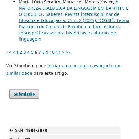
Maria Lúcia Serafim, Manassés Morais Xavier,
A
NATUREZA DIALÓGICA DA LINGUGEM EM BAKHTIN E
O CÍRCULO
,
Saberes: Revista interdisciplinar de
Filosofia e Educação: v. 25 n. 2 (2025): DOSSIÊ: Teoria
Dialógica do Círculo de Bakhtin em foco: estudos
sobre práticas sociais, históricas e culturais de
linguagem
<<
<
1
2
3
4
5
6
7
8
9
10
11
>
>>
Você também pode
iniciar uma pesquisa avançada por
similaridade
para este artigo.
Submissão
e-ISSN:
1984-3879