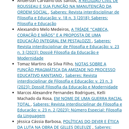
Anderson Carvalho dos Santos,
A RELIGIÃO CIVIL DE
ROUSSEAU E SUA FUNÇÃO NA MANUTENÇÃO DA
ORDEM SOCIAL
,
Saberes: Revista interdisciplinar de
Filosofia e Educação: v. 18 n. 3 (2018): Saberes:
Filosofia e Educação
Alexsandro Melo Medeiros,
A TRÍADE “CABEÇA,
CORAÇÃO E MÃOS” E A PROPOSTA DE UMA
EDUCAÇÃO INTEGRAL EM PESTALOZZI
,
Saberes:
Revista interdisciplinar de Filosofia e Educação: v. 23
n. 3 (2023): Dossiê Filosofia da Educação e
Modernidade
Tomaz Martins da Silva Filho,
NOTAS SOBRE A
FUNÇÃO PRAGMÁTICA DA AMIZADE NO PROCESSO
EDUCATIVO KANTIANO
,
Saberes: Revista
interdisciplinar de Filosofia e Educação: v. 23 n. 3
(2023): Dossiê Filosofia da Educação e Modernidade
Marcos Alexandre Fernandes Rodrigues, Kelli
Machado da Rosa,
EM NOME DE UMA GUERRA RACIAL
TOTAL
,
Saberes: Revista interdisciplinar de Filosofia e
Educação: v. 23 n. 2 (2023): Número Especial: Filosofia
da Linguagem
Jéssica Cássia Barbosa,
POLÍTICAS DO DEVIR E ÉTICA
DA LUTA NA OBRA DE GILLES DELEUZE
,
Saberes: