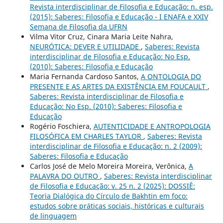
Revista interdisciplinar de Filosofia e Educação: n. esp.
(2015): Saberes: Filosofia e Educação - I ENAFA e XXIV
Semana de Filosofia da UFRN
Vilma Vitor Cruz, Cinara Maria Leite Nahra,
NEURÓTICA: DEVER E UTILIDADE
,
Saberes: Revista
interdisciplinar de Filosofia e Educação: No Esp.
(2010): Saberes: Filosofia e Educação
Maria Fernanda Cardoso Santos,
A ONTOLOGIA DO
PRESENTE E AS ARTES DA EXISTÊNCIA EM FOUCAULT
,
Saberes: Revista interdisciplinar de Filosofia e
Educação: No Esp. (2010): Saberes: Filosofia e
Educação
Rogério Foschiera,
AUTENTICIDADE E ANTROPOLOGIA
FILOSÓFICA EM CHARLES TAYLOR
,
Saberes: Revista
interdisciplinar de Filosofia e Educação: n. 2 (2009):
Saberes: Filosofia e Educação
Carlos José de Melo Moreira Moreira, Verônica,
A
PALAVRA DO OUTRO
,
Saberes: Revista interdisciplinar
de Filosofia e Educação: v. 25 n. 2 (2025): DOSSIÊ:
Teoria Dialógica do Círculo de Bakhtin em foco:
estudos sobre práticas sociais, históricas e culturais
de linguagem