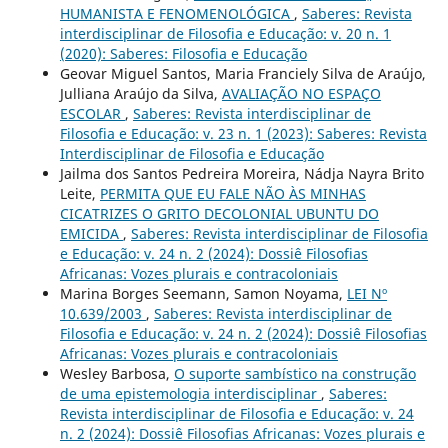
HUMANISTA E FENOMENOLÓGICA
,
Saberes: Revista
interdisciplinar de Filosofia e Educação: v. 20 n. 1
(2020): Saberes: Filosofia e Educação
Geovar Miguel Santos, Maria Franciely Silva de Araújo,
Julliana Araújo da Silva,
AVALIAÇÃO NO ESPAÇO
ESCOLAR
,
Saberes: Revista interdisciplinar de
Filosofia e Educação: v. 23 n. 1 (2023): Saberes: Revista
Interdisciplinar de Filosofia e Educação
Jailma dos Santos Pedreira Moreira, Nádja Nayra Brito
Leite,
PERMITA QUE EU FALE NÃO ÀS MINHAS
CICATRIZES O GRITO DECOLONIAL UBUNTU DO
EMICIDA
,
Saberes: Revista interdisciplinar de Filosofia
e Educação: v. 24 n. 2 (2024): Dossiê Filosofias
Africanas: Vozes plurais e contracoloniais
Marina Borges Seemann, Samon Noyama,
LEI Nº
10.639/2003
,
Saberes: Revista interdisciplinar de
Filosofia e Educação: v. 24 n. 2 (2024): Dossiê Filosofias
Africanas: Vozes plurais e contracoloniais
Wesley Barbosa,
O suporte sambístico na construção
de uma epistemologia interdisciplinar
,
Saberes:
Revista interdisciplinar de Filosofia e Educação: v. 24
n. 2 (2024): Dossiê Filosofias Africanas: Vozes plurais e