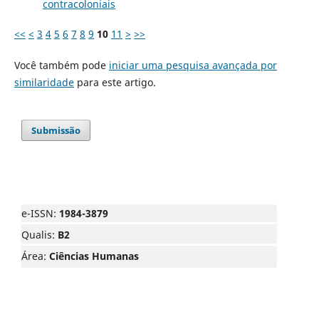
contracoloniais
<<
<
3
4
5
6
7
8
9
10
11
>
>>
Você também pode
iniciar uma pesquisa avançada por
similaridade
para este artigo.
Submissão
e-ISSN:
1984-3879
Qualis:
B2
Área:
Ciências Humanas