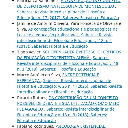
Patrícia Carvalho Reis,
A CONSTRUÇÃO DO CONCEITO
DE DESPOTISMO NA FILOSOFIA DE MONTESQUIEU
,
Saberes: Revista interdisciplinar de Filosofia e
Educação: n. 17 (2017): Saberes: Filosofia e Educação
Jamille de Amorim Oliveira, Yara Fonseca de Oliveira e
Silva,
As concepções educacionais e pedagógicas de
Locke e a educação profissional
,
Saberes: Revista
interdisciplinar de Filosofia e Educação: v. 18 n. 2
(2018): Saberes: Filosofia e Educação
Tiago Xavier,
SCHOPENHAUER E NIETZSCHE: CRÍTICOS
DA EDUCAÇÃO OITOCENTISTA ALEMÃ
,
Saberes:
Revista interdisciplinar de Filosofia e Educação: v. 18
n. 3 (2018): Saberes: Filosofia e Educação
Marco Aurélio da Silva,
ENTRE POTÊNCIA E
ESPERANÇA
,
Saberes: Revista interdisciplinar de
Filosofia e Educação: v. 26 n. 1 (2026): Saberes: Revista
Interdisciplinar de Filosofia e Educação
Ricardo Ruthes,
DA CONSTRUÇÃO DE UM CONCEITO
POSSÍVEL DE DEBATE E SUA UTILIZAÇÃO COMO MEIO
PEDAGÓGICO
,
Saberes: Revista interdisciplinar de
Filosofia e Educação: v. 18 n. 3 (2018): Saberes:
Filosofia e Educação
Fabiano Rodrigues,
PSICOLOGIA EXISTENCIAL,