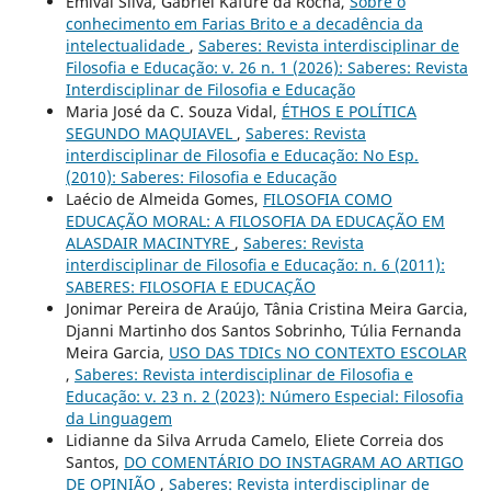
Emival Silva, Gabriel Kafure da Rocha,
Sobre o
conhecimento em Farias Brito e a decadência da
intelectualidade
,
Saberes: Revista interdisciplinar de
Filosofia e Educação: v. 26 n. 1 (2026): Saberes: Revista
Interdisciplinar de Filosofia e Educação
Maria José da C. Souza Vidal,
ÉTHOS E POLÍTICA
SEGUNDO MAQUIAVEL
,
Saberes: Revista
interdisciplinar de Filosofia e Educação: No Esp.
(2010): Saberes: Filosofia e Educação
Laécio de Almeida Gomes,
FILOSOFIA COMO
EDUCAÇÃO MORAL: A FILOSOFIA DA EDUCAÇÃO EM
ALASDAIR MACINTYRE
,
Saberes: Revista
interdisciplinar de Filosofia e Educação: n. 6 (2011):
SABERES: FILOSOFIA E EDUCAÇÃO
Jonimar Pereira de Araújo, Tânia Cristina Meira Garcia,
Djanni Martinho dos Santos Sobrinho, Túlia Fernanda
Meira Garcia,
USO DAS TDICs NO CONTEXTO ESCOLAR
,
Saberes: Revista interdisciplinar de Filosofia e
Educação: v. 23 n. 2 (2023): Número Especial: Filosofia
da Linguagem
Lidianne da Silva Arruda Camelo, Eliete Correia dos
Santos,
DO COMENTÁRIO DO INSTAGRAM AO ARTIGO
DE OPINIÃO
,
Saberes: Revista interdisciplinar de