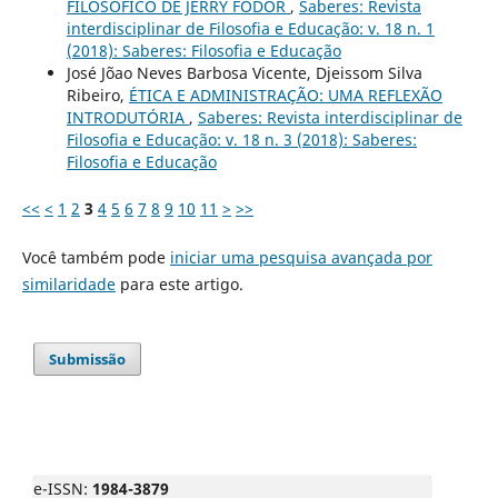
FILOSÓFICO DE JERRY FODOR
,
Saberes: Revista
interdisciplinar de Filosofia e Educação: v. 18 n. 1
(2018): Saberes: Filosofia e Educação
José Jõao Neves Barbosa Vicente, Djeissom Silva
Ribeiro,
ÉTICA E ADMINISTRAÇÃO: UMA REFLEXÃO
INTRODUTÓRIA
,
Saberes: Revista interdisciplinar de
Filosofia e Educação: v. 18 n. 3 (2018): Saberes:
Filosofia e Educação
<<
<
1
2
3
4
5
6
7
8
9
10
11
>
>>
Você também pode
iniciar uma pesquisa avançada por
similaridade
para este artigo.
Submissão
e-ISSN:
1984-3879