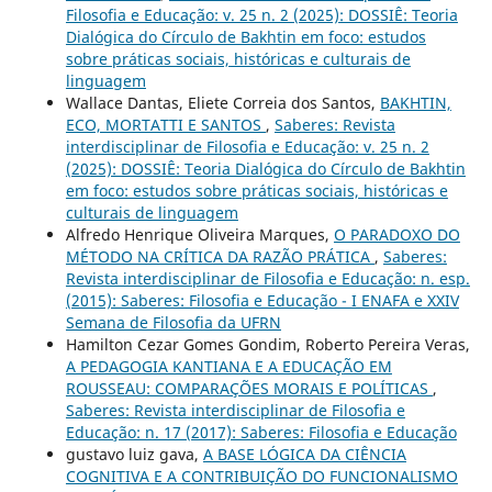
Filosofia e Educação: v. 25 n. 2 (2025): DOSSIÊ: Teoria
Dialógica do Círculo de Bakhtin em foco: estudos
sobre práticas sociais, históricas e culturais de
linguagem
Wallace Dantas, Eliete Correia dos Santos,
BAKHTIN,
ECO, MORTATTI E SANTOS
,
Saberes: Revista
interdisciplinar de Filosofia e Educação: v. 25 n. 2
(2025): DOSSIÊ: Teoria Dialógica do Círculo de Bakhtin
em foco: estudos sobre práticas sociais, históricas e
culturais de linguagem
Alfredo Henrique Oliveira Marques,
O PARADOXO DO
MÉTODO NA CRÍTICA DA RAZÃO PRÁTICA
,
Saberes:
Revista interdisciplinar de Filosofia e Educação: n. esp.
(2015): Saberes: Filosofia e Educação - I ENAFA e XXIV
Semana de Filosofia da UFRN
Hamilton Cezar Gomes Gondim, Roberto Pereira Veras,
A PEDAGOGIA KANTIANA E A EDUCAÇÃO EM
ROUSSEAU: COMPARAÇÕES MORAIS E POLÍTICAS
,
Saberes: Revista interdisciplinar de Filosofia e
Educação: n. 17 (2017): Saberes: Filosofia e Educação
gustavo luiz gava,
A BASE LÓGICA DA CIÊNCIA
COGNITIVA E A CONTRIBUIÇÃO DO FUNCIONALISMO