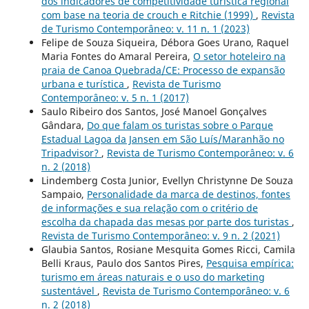
dos indicadores de competitividade turística regional
com base na teoria de crouch e Ritchie (1999)
,
Revista
de Turismo Contemporâneo: v. 11 n. 1 (2023)
Felipe de Souza Siqueira, Débora Goes Urano, Raquel
Maria Fontes do Amaral Pereira,
O setor hoteleiro na
praia de Canoa Quebrada/CE: Processo de expansão
urbana e turística
,
Revista de Turismo
Contemporâneo: v. 5 n. 1 (2017)
Saulo Ribeiro dos Santos, José Manoel Gonçalves
Gândara,
Do que falam os turistas sobre o Parque
Estadual Lagoa da Jansen em São Luís/Maranhão no
Tripadvisor?
,
Revista de Turismo Contemporâneo: v. 6
n. 2 (2018)
Lindemberg Costa Junior, Evellyn Christynne De Souza
Sampaio,
Personalidade da marca de destinos, fontes
de informações e sua relação com o critério de
escolha da chapada das mesas por parte dos turistas
,
Revista de Turismo Contemporâneo: v. 9 n. 2 (2021)
Glaubia Santos, Rosiane Mesquita Gomes Ricci, Camila
Belli Kraus, Paulo dos Santos Pires,
Pesquisa empírica:
turismo em áreas naturais e o uso do marketing
sustentável
,
Revista de Turismo Contemporâneo: v. 6
n. 2 (2018)