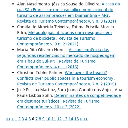
Alan Nascimento, Jéssica Sousa de Oliveira,
A casa da
rua São Francisco: um caso folkcomunicacional do
turismo de assombrações em Diamantina – MG
,
Revista de Turismo Contemporâneo: v. 9 n. 3 (2021)
Camila de Almeida Teixeira, Fátima Priscila Morela
Edra,
Metodologias utilizadas para pesquisas em
turismo de bicicleta
,
Revista de Turismo
Contemporâneo: v. 9 n. 2 (2021)
Maria Rita Oliveira Nunes,
As consequência das
segundas residências no mercado de hospedagem
em Tibau do Sul-RN
,
Revista de Turismo
Contemporâneo: v. 4 n. 1 (2016)
Christian Tobler Palmer,
Who owns the beach?
Conflicts over public spaces in a tourism economy
,
Revista de Turismo Contemporâneo: v. 7 n. 2 (2019)
José Pessoa Martinz, Sara Joana Gadotti dos Anjos, Ana
Paula Lisboa Sohn,
Determinantes da competitividade
em destinos turísticos
,
Revista de Turismo
Contemporâneo: v. 10 n. 2 (2022)
<<
<
1
2
3
4
5
6
7
8
9
10
11
12
13
14
15
>
>>