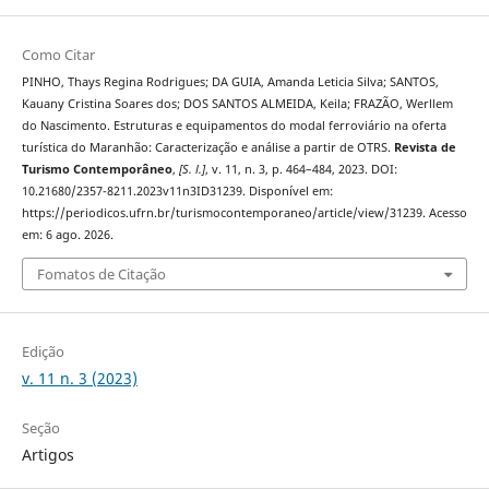
Como Citar
PINHO, Thays Regina Rodrigues; DA GUIA, Amanda Leticia Silva; SANTOS,
Kauany Cristina Soares dos; DOS SANTOS ALMEIDA, Keila; FRAZÃO, Werllem
do Nascimento. Estruturas e equipamentos do modal ferroviário na oferta
turística do Maranhão: Caracterização e análise a partir de OTRS.
Revista de
Turismo Contemporâneo
,
[S. l.]
, v. 11, n. 3, p. 464–484, 2023. DOI:
10.21680/2357-8211.2023v11n3ID31239. Disponível em:
https://periodicos.ufrn.br/turismocontemporaneo/article/view/31239. Acesso
em: 6 ago. 2026.
Fomatos de Citação
Edição
v. 11 n. 3 (2023)
Seção
Artigos