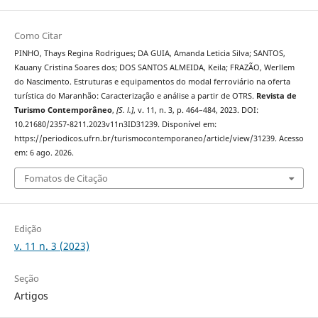
Como Citar
PINHO, Thays Regina Rodrigues; DA GUIA, Amanda Leticia Silva; SANTOS,
Kauany Cristina Soares dos; DOS SANTOS ALMEIDA, Keila; FRAZÃO, Werllem
do Nascimento. Estruturas e equipamentos do modal ferroviário na oferta
turística do Maranhão: Caracterização e análise a partir de OTRS.
Revista de
Turismo Contemporâneo
,
[S. l.]
, v. 11, n. 3, p. 464–484, 2023. DOI:
10.21680/2357-8211.2023v11n3ID31239. Disponível em:
https://periodicos.ufrn.br/turismocontemporaneo/article/view/31239. Acesso
em: 6 ago. 2026.
Fomatos de Citação
Edição
v. 11 n. 3 (2023)
Seção
Artigos