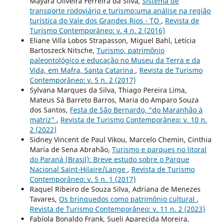
Mayara Oliveira Ferreira da Silva,
Sistema de
transporte rodoviário e turismo:uma análise na região
turística do Vale dos Grandes Rios - TO
,
Revista de
Turismo Contemporâneo: v. 4 n. 2 (2016)
Eliane Villa Lobos Strapasson, Miguel Bahl, Letícia
Bartoszeck Nitsche,
Turismo, patrimônio
paleontológico e educação no Museu da Terra e da
Vida, em Mafra, Santa Catarina
,
Revista de Turismo
Contemporâneo: v. 5 n. 2 (2017)
Sylvana Marques da Silva, Thiago Pereira Lima,
Mateus Sá Barreto Barros, Maria do Amparo Souza
dos Santos,
Festa de São Bernardo, “do Maranhão à
matriz”
,
Revista de Turismo Contemporâneo: v. 10 n.
2 (2022)
Sidney Vincent de Paul Vikou, Marcelo Chemin, Cinthia
Maria de Sena Abrahão,
Turismo e parques no litoral
do Paraná (Brasil): Breve estudo sobre o Parque
Nacional Saint-Hilaire/Lange
,
Revista de Turismo
Contemporâneo: v. 5 n. 1 (2017)
Raquel Ribeiro de Souza Silva, Adriana de Menezes
Tavares,
Os brinquedos como patrimônio cultural
,
Revista de Turismo Contemporâneo: v. 11 n. 2 (2023)
Fabíola Bonaldo Frank, Sueli Aparecida Moreira,