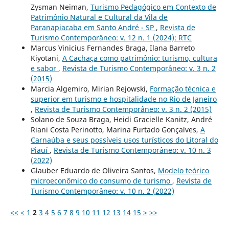
Zysman Neiman,
Turismo Pedagógico em Contexto de
Patrimônio Natural e Cultural da Vila de
Paranapiacaba em Santo André - SP
,
Revista de
Turismo Contemporâneo: v. 12 n. 1 (2024): RTC
Marcus Vinicius Fernandes Braga, Ilana Barreto
Kiyotani,
A Cachaça como patrimônio: turismo, cultura
e sabor
,
Revista de Turismo Contemporâneo: v. 3 n. 2
(2015)
Marcia Algemiro, Mirian Rejowski,
Formação técnica e
superior em turismo e hospitalidade no Rio de Janeiro
,
Revista de Turismo Contemporâneo: v. 3 n. 2 (2015)
Solano de Souza Braga, Heidi Gracielle Kanitz, André
Riani Costa Perinotto, Marina Furtado Gonçalves,
A
Carnaúba e seus possíveis usos turísticos do Litoral do
Piauí
,
Revista de Turismo Contemporâneo: v. 10 n. 3
(2022)
Glauber Eduardo de Oliveira Santos,
Modelo teórico
microeconômico do consumo de turismo
,
Revista de
Turismo Contemporâneo: v. 10 n. 2 (2022)
<<
<
1
2
3
4
5
6
7
8
9
10
11
12
13
14
15
>
>>