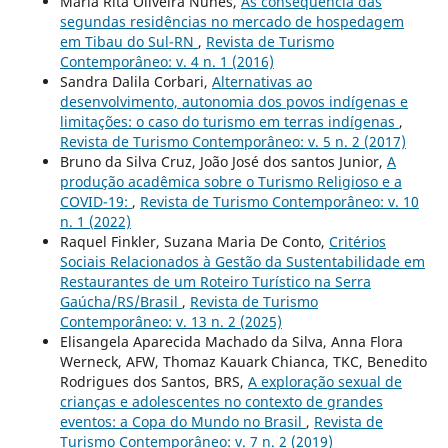
Maria Rita Oliveira Nunes,
As consequência das
segundas residências no mercado de hospedagem
em Tibau do Sul-RN
,
Revista de Turismo
Contemporâneo: v. 4 n. 1 (2016)
Sandra Dalila Corbari,
Alternativas ao
desenvolvimento, autonomia dos povos indígenas e
limitações: o caso do turismo em terras indígenas
,
Revista de Turismo Contemporâneo: v. 5 n. 2 (2017)
Bruno da Silva Cruz, João José dos santos Junior,
A
produção acadêmica sobre o Turismo Religioso e a
COVID-19:
,
Revista de Turismo Contemporâneo: v. 10
n. 1 (2022)
Raquel Finkler, Suzana Maria De Conto,
Critérios
Sociais Relacionados à Gestão da Sustentabilidade em
Restaurantes de um Roteiro Turístico na Serra
Gaúcha/RS/Brasil
,
Revista de Turismo
Contemporâneo: v. 13 n. 2 (2025)
Elisangela Aparecida Machado da Silva, Anna Flora
Werneck, AFW, Thomaz Kauark Chianca, TKC, Benedito
Rodrigues dos Santos, BRS,
A exploração sexual de
crianças e adolescentes no contexto de grandes
eventos: a Copa do Mundo no Brasil
,
Revista de
Turismo Contemporâneo: v. 7 n. 2 (2019)