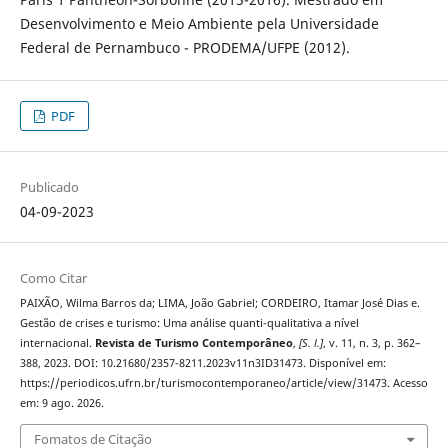
Desenvolvimento e Meio Ambiente pela Universidade
Federal de Pernambuco - PRODEMA/UFPE (2012).
PDF
Publicado
04-09-2023
Como Citar
PAIXÃO, Wilma Barros da; LIMA, João Gabriel; CORDEIRO, Itamar José Dias e.
Gestão de crises e turismo: Uma análise quanti-qualitativa a nível
internacional.
Revista de Turismo Contemporâneo
,
[S. l.]
, v. 11, n. 3, p. 362–
388, 2023. DOI: 10.21680/2357-8211.2023v11n3ID31473. Disponível em:
https://periodicos.ufrn.br/turismocontemporaneo/article/view/31473. Acesso
em: 9 ago. 2026.
Fomatos de Citação