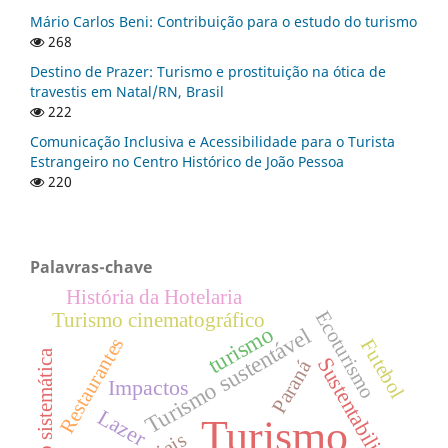
Mário Carlos Beni: Contribuição para o estudo do turismo
268
Destino de Prazer: Turismo e prostituição na ótica de
travestis em Natal/RN, Brasil
222
Comunicação Inclusiva e Acessibilidade para o Turista
Estrangeiro no Centro Histórico de João Pessoa
220
Palavras-chave
História da Hotelaria
Ecoturismo
Turismo cinematográfico
turismo
Turismo sustentável
Restaurantes
Futebol
Revisão sistemática
Sustentabilidade
Paraná
Impactos
Lazer
Turismo