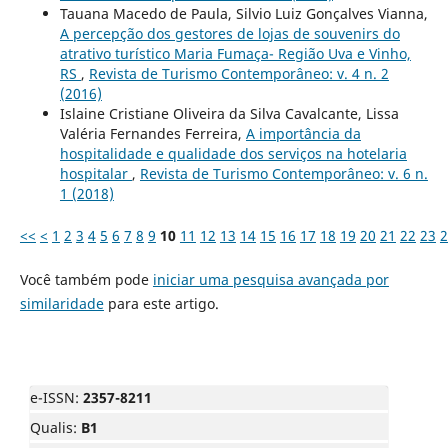
Tauana Macedo de Paula, Silvio Luiz Gonçalves Vianna,
A percepção dos gestores de lojas de souvenirs do
atrativo turístico Maria Fumaça- Região Uva e Vinho,
RS
,
Revista de Turismo Contemporâneo: v. 4 n. 2
(2016)
Islaine Cristiane Oliveira da Silva Cavalcante, Lissa
Valéria Fernandes Ferreira,
A importância da
hospitalidade e qualidade dos serviços na hotelaria
hospitalar
,
Revista de Turismo Contemporâneo: v. 6 n.
1 (2018)
<<
<
1
2
3
4
5
6
7
8
9
10
11
12
13
14
15
16
17
18
19
20
21
22
23
2
Você também pode
iniciar uma pesquisa avançada por
similaridade
para este artigo.
e-ISSN:
2357-8211
Qualis:
B1