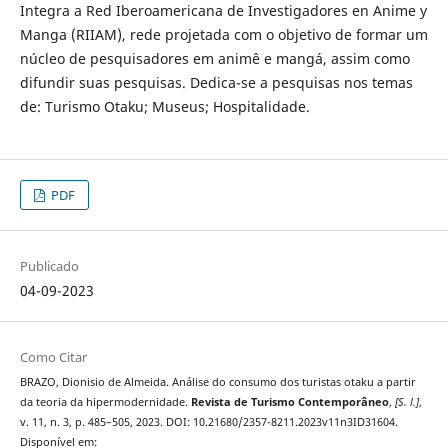
Integra a Red Iberoamericana de Investigadores en Anime y
Manga (RIIAM), rede projetada com o objetivo de formar um
núcleo de pesquisadores em animê e mangá, assim como
difundir suas pesquisas. Dedica-se a pesquisas nos temas
de: Turismo Otaku; Museus; Hospitalidade.
PDF
Publicado
04-09-2023
Como Citar
BRAZO, Dionisio de Almeida. Análise do consumo dos turistas otaku a partir
da teoria da hipermodernidade.
Revista de Turismo Contemporâneo
,
[S. l.]
,
v. 11, n. 3, p. 485–505, 2023. DOI: 10.21680/2357-8211.2023v11n3ID31604.
Disponível em: