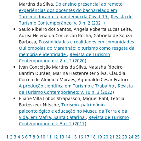
Martins da Silva,
Do ensino presencial ao remoto:
experiências dos docentes do bacharelado em
Turismo durante a pandemia da Covid-19
,
Revista de
Turismo Contemporâneo: v. 9 n. 2 (2021)
Saulo Ribeiro dos Santos, Angela Roberta Lucas Leite,
Aurea Helena da Conceição Rocha, Gabriela de Souza
Barbosa,
Possibilidades e realidades em comunidades
Quilombolas do Maranhão: o turismo como resgate da
memória e identidade
,
Revista de Turismo
Contemporâneo: v. 8 n. 2 (2020)
Ivan Conceição Martins da Silva, Natasha Ribeiro
Bantim Durães, Marina Hastenreiter Silva, Claudia
Corrêa de Almeida Moraes, Aguinaldo Cesar Fratucci,
A produção científica em Turismo e Trabalho
,
Revista
de Turismo Contemporâneo: v. 10 n. 3 (2022)
Eliane Villa Lobos Strapasson, Miguel Bahl, Letícia
Bartoszeck Nitsche,
Turismo, patrimônio
paleontológico e educação no Museu da Terra e da
Vida, em Mafra, Santa Catarina
,
Revista de Turismo
Contemporâneo: v. 5 n. 2 (2017)
1
2
3
4
5
6
7
8
9
10
11
12
13
14
15
16
17
18
19
20
21
22
23
24
25