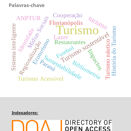
Palavras-chave
Cooperação
turismo
Mídias Sociais
ANPTUR
Florianópolis
Turismo
Sistema inteligente
História do Turismo
Identidade
Turismo sustentável
Lazer
Ecoturismo
Restaurantes
Turismo náutico
Regionalização
Futebol
Impactos
Sustentabilidade
Paraná
Bibliometria
Turismo Acessível
Indexadores: