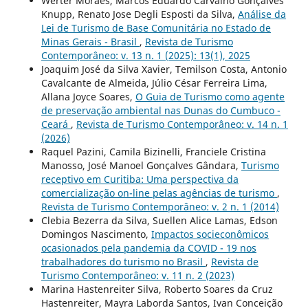
Werter Moraes, Marcos Eduardo Carvalho Gonçalves
Knupp, Renato Jose Degli Esposti da Silva,
Análise da
Lei de Turismo de Base Comunitária no Estado de
Minas Gerais - Brasil
,
Revista de Turismo
Contemporâneo: v. 13 n. 1 (2025): 13(1), 2025
Joaquim José da Silva Xavier, Temilson Costa, Antonio
Cavalcante de Almeida, Júlio César Ferreira Lima,
Allana Joyce Soares,
O Guia de Turismo como agente
de preservação ambiental nas Dunas do Cumbuco -
Ceará
,
Revista de Turismo Contemporâneo: v. 14 n. 1
(2026)
Raquel Pazini, Camila Bizinelli, Franciele Cristina
Manosso, José Manoel Gonçalves Gândara,
Turismo
receptivo em Curitiba: Uma perspectiva da
comercialização on-line pelas agências de turismo
,
Revista de Turismo Contemporâneo: v. 2 n. 1 (2014)
Clebia Bezerra da Silva, Suellen Alice Lamas, Edson
Domingos Nascimento,
Impactos socieconômicos
ocasionados pela pandemia da COVID - 19 nos
trabalhadores do turismo no Brasil
,
Revista de
Turismo Contemporâneo: v. 11 n. 2 (2023)
Marina Hastenreiter Silva, Roberto Soares da Cruz
Hastenreiter, Mayra Laborda Santos, Ivan Conceição