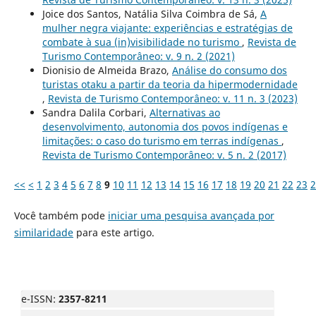
Joice dos Santos, Natália Silva Coimbra de Sá,
A
mulher negra viajante: experiências e estratégias de
combate à sua (in)visibilidade no turismo
,
Revista de
Turismo Contemporâneo: v. 9 n. 2 (2021)
Dionisio de Almeida Brazo,
Análise do consumo dos
turistas otaku a partir da teoria da hipermodernidade
,
Revista de Turismo Contemporâneo: v. 11 n. 3 (2023)
Sandra Dalila Corbari,
Alternativas ao
desenvolvimento, autonomia dos povos indígenas e
limitações: o caso do turismo em terras indígenas
,
Revista de Turismo Contemporâneo: v. 5 n. 2 (2017)
<<
<
1
2
3
4
5
6
7
8
9
10
11
12
13
14
15
16
17
18
19
20
21
22
23
2
Você também pode
iniciar uma pesquisa avançada por
similaridade
para este artigo.
e-ISSN:
2357-8211