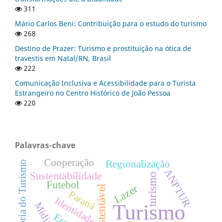
311
Mário Carlos Beni: Contribuição para o estudo do turismo
268
Destino de Prazer: Turismo e prostituição na ótica de
travestis em Natal/RN, Brasil
222
Comunicação Inclusiva e Acessibilidade para o Turista
Estrangeiro no Centro Histórico de João Pessoa
220
Palavras-chave
Cooperação
Regionalização
História do Turismo
ANPTUR
Sustentabilidade
turismo
Futebol
Lazer
Paraná
Identidade
Turismo