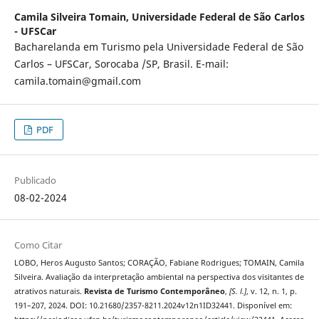
Camila Silveira Tomain,
Universidade Federal de São Carlos
- UFSCar
Bacharelanda em Turismo pela Universidade Federal de São
Carlos – UFSCar, Sorocaba /SP, Brasil. E-mail:
camila.tomain@gmail.com
PDF
Publicado
08-02-2024
Como Citar
LOBO, Heros Augusto Santos; CORAÇÃO, Fabiane Rodrigues; TOMAIN, Camila
Silveira. Avaliação da interpretação ambiental na perspectiva dos visitantes de
atrativos naturais.
Revista de Turismo Contemporâneo
,
[S. l.]
, v. 12, n. 1, p.
191–207, 2024. DOI: 10.21680/2357-8211.2024v12n1ID32441. Disponível em: