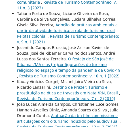
comunitária
,
Revista de Turismo Contemporâneo: v.
11 n. 3 (2023)
Tatiana Porto de Souza, Liciane Oliveira da Rosa,
Carolina da Silva Gonçalves, Luciara Bilhalva Corrêa,
Gisele Silva Pereira,
Adoção de práticas ambientais a
partir da atividade turística: a rota de turismo rural
Pelotas colonial
,
Revista de Turismo Contemporâneo:
v. 9 n. 1 (2021)
Josenildo Campos Brussio, José Arilson Xavier de
Souza, José de Ribamar Carvalho dos Santos, André
Lucas dos Santos Ferreira,
O festejo de São José de
Ribamar/MA e as (re)configurações do turismo
religioso no espaço e tempo da pandemia da Covid-19
,
Revista de Turismo Contemporâneo: v. 10 n. 1 (2022)
Kauay Vinícios Gurgel, Michel Jairo Vieira da Silva,
Ricardo Lanzarini,
Destino de Prazer: Turismo e
prostituição na ótica de travestis em Natal/RN, Brasil
,
Revista de Turismo Contemporâneo: v. 7 n. 2 (2019)
João Lucas Almeida Campos, Christianne Luce Gomes,
Hannah Arvellos Diniz, Amanda Soares da Silva , Julia
Drumond Cunha,
A atuação da bh film commission e
articulações com o turismo induzido pelo audiovisual
,
Revista de Turismo Contemporâneo: v. 13 n. 3 (2025)