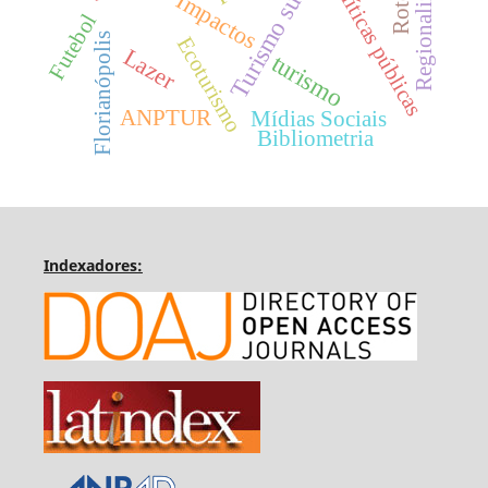
Turismo sustentável
Regionalização
Políticas públicas
Impactos
Futebol
Florianópolis
Ecoturismo
Lazer
turismo
ANPTUR
Mídias Sociais
Bibliometria
Indexadores: