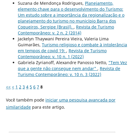
Suzana de Mendonça Rodrigues,
Planejamento,
elemento chave para o desenvolvimento do Turismo:
Um estudo sobre a importância da regionalização e o
planejamento do turismo no município Barra dos
Coqueiros, Sergipe (Brasil).
,
Revista de Turismo
Contemporâneo: v. 2 n. 2 (2014)
Jackelyn Thaywani Pereira Vieira, Valeria Lima
Guimarães,
Turismo religioso e combate à intolerância
em tempos de covid 19:
,
Revista de Turismo
Contemporâneo: v. 10 n. 1 (2022)
Gabriela Zyrianoff, Alexandre Panosso Netto,
"Tem Vez
que a gente não consegue nem andar"
,
Revista de
Turismo Contemporâneo: v. 10 n. 3 (2022)
<<
<
1
2
3
4
5
6
7
8
Você também pode
iniciar uma pesquisa avançada por
similaridade
para este artigo.