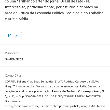
coluna "Trilhando arte" do jornal Brasil de Fato - PB.
Interessa-se, particularmente, por estudos e debates na
área da Crítica da Economia Política, Sociologia do Trabalho
e Arte e Mídia.
PDF
Publicado
04-09-2023
Como Citar
CORREA, Edilene Vilas Boas Benevides; SILVA, Rodrigo Cardoso da; SILVA,
Hiago Trindade de Lira. Mercado de trabalho em eventos: Reflexões sobre
relações trabalhistas e precarização.
Revista de Turismo Contemporâneo
,
[S.
l.]
, v. 11, n. 3, p. 506–526, 2023. DOI: 10.21680/2357-8211.2023v11n3ID32708.
Disponível em:
https://periodicos.ufrn.br/turismocontemporaneo/article/view/32708. Acesso