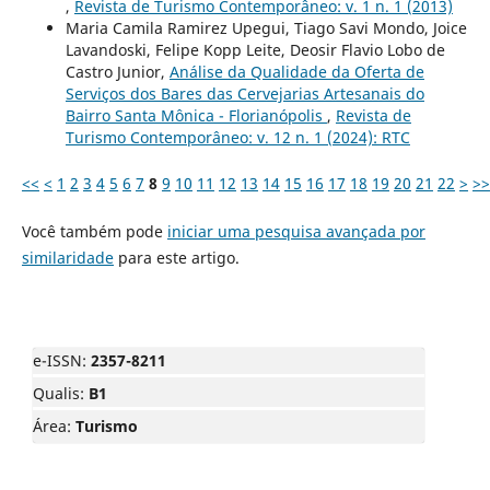
,
Revista de Turismo Contemporâneo: v. 1 n. 1 (2013)
Maria Camila Ramirez Upegui, Tiago Savi Mondo, Joice
Lavandoski, Felipe Kopp Leite, Deosir Flavio Lobo de
Castro Junior,
Análise da Qualidade da Oferta de
Serviços dos Bares das Cervejarias Artesanais do
Bairro Santa Mônica - Florianópolis
,
Revista de
Turismo Contemporâneo: v. 12 n. 1 (2024): RTC
<<
<
1
2
3
4
5
6
7
8
9
10
11
12
13
14
15
16
17
18
19
20
21
22
>
>>
Você também pode
iniciar uma pesquisa avançada por
similaridade
para este artigo.
e-ISSN:
2357-8211
Qualis:
B1
Área:
Turismo