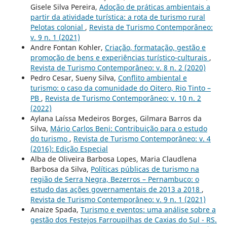
Gisele Silva Pereira,
Adoção de práticas ambientais a
partir da atividade turística: a rota de turismo rural
Pelotas colonial
,
Revista de Turismo Contemporâneo:
v. 9 n. 1 (2021)
Andre Fontan Kohler,
Criação, formatação, gestão e
promoção de bens e experiências turístico-culturais
,
Revista de Turismo Contemporâneo: v. 8 n. 2 (2020)
Pedro Cesar, Sueny Silva,
Conflito ambiental e
turismo: o caso da comunidade do Oitero, Rio Tinto –
PB
,
Revista de Turismo Contemporâneo: v. 10 n. 2
(2022)
Aylana Laíssa Medeiros Borges, Gilmara Barros da
Silva,
Mário Carlos Beni: Contribuição para o estudo
do turismo
,
Revista de Turismo Contemporâneo: v. 4
(2016): Edição Especial
Alba de Oliveira Barbosa Lopes, Maria Claudlena
Barbosa da Silva,
Políticas públicas de turismo na
região de Serra Negra, Bezerros – Pernambuco: o
estudo das ações governamentais de 2013 a 2018
,
Revista de Turismo Contemporâneo: v. 9 n. 1 (2021)
Anaize Spada,
Turismo e eventos: uma análise sobre a
gestão dos Festejos Farroupilhas de Caxias do Sul - RS.