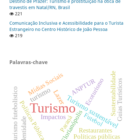
Destino de Prazer: Turismo e prostituição na ótica de
travestis em Natal/RN, Brasil
221
Comunicação Inclusiva e Acessibilidade para o Turista
Estrangeiro no Centro Histórico de João Pessoa
219
Palavras-chave
Sustentabilidade
Mídias Sociais
Ecoturismo
ANPTUR
Guias Turísticos
turismo
Turismo futebolístico
Lazer
Turismo sustentável
Políticas Públicas
Turismo
Florianópolis
Futebol
Impactos
Paraná
Identidade
Restaurantes
Políticas públicas