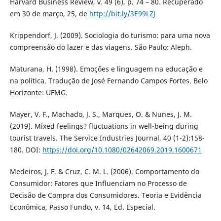
Harvard Business Review, v. 49 (6), p. 74 – 80. Recuperado
em 30 de março, 25, de
http://bit.ly/3E99LZJ
Krippendorf, J. (2009). Sociologia do turismo: para uma nova
compreensão do lazer e das viagens. São Paulo: Aleph.
Maturana, H. (1998). Emoções e linguagem na educação e
na política. Tradução de José Fernando Campos Fortes. Belo
Horizonte: UFMG.
Mayer, V. F., Machado, J. S., Marques, O. & Nunes, J. M.
(2019). Mixed feelings? fluctuations in well-being during
tourist travels. The Service Industries Journal, 40 (1-2):158-
180. DOI:
https://doi.org/10.1080/02642069.2019.1600671
Medeiros, J. F. & Cruz, C. M. L. (2006). Comportamento do
Consumidor: Fatores que Influenciam no Processo de
Decisão de Compra dos Consumidores. Teoria e Evidência
Econômica, Passo Fundo, v. 14, Ed. Especial.