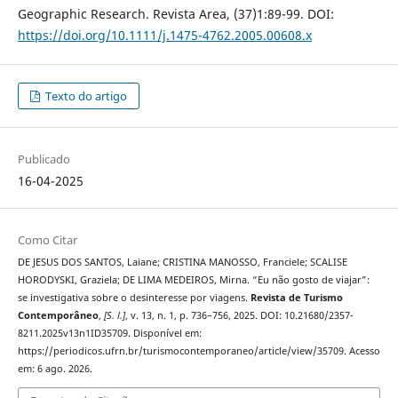
Geographic Research. Revista Area, (37)1:89-99. DOI:
https://doi.org/10.1111/j.1475-4762.2005.00608.x
Texto do artigo
Publicado
16-04-2025
Como Citar
DE JESUS DOS SANTOS, Laiane; CRISTINA MANOSSO, Franciele; SCALISE
HORODYSKI, Graziela; DE LIMA MEDEIROS, Mirna. “Eu não gosto de viajar”:
se investigativa sobre o desinteresse por viagens.
Revista de Turismo
Contemporâneo
,
[S. l.]
, v. 13, n. 1, p. 736–756, 2025. DOI: 10.21680/2357-
8211.2025v13n1ID35709. Disponível em:
https://periodicos.ufrn.br/turismocontemporaneo/article/view/35709. Acesso
em: 6 ago. 2026.