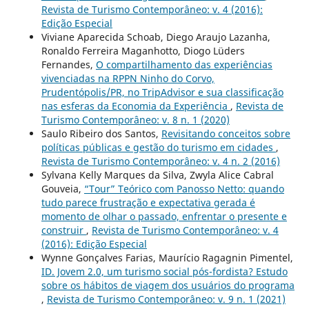
Revista de Turismo Contemporâneo: v. 4 (2016):
Edição Especial
Viviane Aparecida Schoab, Diego Araujo Lazanha,
Ronaldo Ferreira Maganhotto, Diogo Lüders
Fernandes,
O compartilhamento das experiências
vivenciadas na RPPN Ninho do Corvo,
Prudentópolis/PR, no TripAdvisor e sua classificação
nas esferas da Economia da Experiência
,
Revista de
Turismo Contemporâneo: v. 8 n. 1 (2020)
Saulo Ribeiro dos Santos,
Revisitando conceitos sobre
políticas públicas e gestão do turismo em cidades
,
Revista de Turismo Contemporâneo: v. 4 n. 2 (2016)
Sylvana Kelly Marques da Silva, Zwyla Alice Cabral
Gouveia,
“Tour” Teórico com Panosso Netto: quando
tudo parece frustração e expectativa gerada é
momento de olhar o passado, enfrentar o presente e
construir
,
Revista de Turismo Contemporâneo: v. 4
(2016): Edição Especial
Wynne Gonçalves Farias, Maurício Ragagnin Pimentel,
ID. Jovem 2.0, um turismo social pós-fordista? Estudo
sobre os hábitos de viagem dos usuários do programa
,
Revista de Turismo Contemporâneo: v. 9 n. 1 (2021)