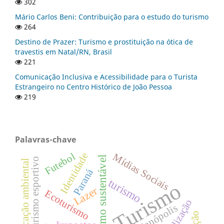
302
Mário Carlos Beni: Contribuição para o estudo do turismo
264
Destino de Prazer: Turismo e prostituição na ótica de
travestis em Natal/RN, Brasil
221
Comunicação Inclusiva e Acessibilidade para o Turista
Estrangeiro no Centro Histórico de João Pessoa
219
Palavras-chave
Identidade
Futebol
Mídias Sociais
Turismo sustentável
Turismo esportivo
Educação ambiental
Paraná
turismo
Turismo
Lazer
Ecoturismo
Florianópolis