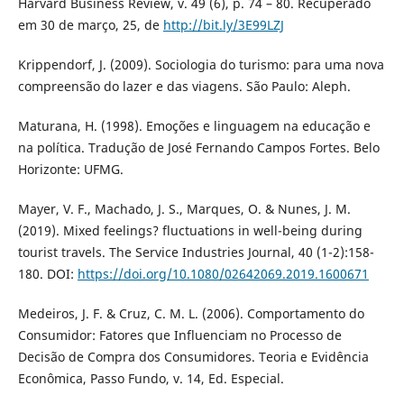
Harvard Business Review, v. 49 (6), p. 74 – 80. Recuperado
em 30 de março, 25, de
http://bit.ly/3E99LZJ
Krippendorf, J. (2009). Sociologia do turismo: para uma nova
compreensão do lazer e das viagens. São Paulo: Aleph.
Maturana, H. (1998). Emoções e linguagem na educação e
na política. Tradução de José Fernando Campos Fortes. Belo
Horizonte: UFMG.
Mayer, V. F., Machado, J. S., Marques, O. & Nunes, J. M.
(2019). Mixed feelings? fluctuations in well-being during
tourist travels. The Service Industries Journal, 40 (1-2):158-
180. DOI:
https://doi.org/10.1080/02642069.2019.1600671
Medeiros, J. F. & Cruz, C. M. L. (2006). Comportamento do
Consumidor: Fatores que Influenciam no Processo de
Decisão de Compra dos Consumidores. Teoria e Evidência
Econômica, Passo Fundo, v. 14, Ed. Especial.