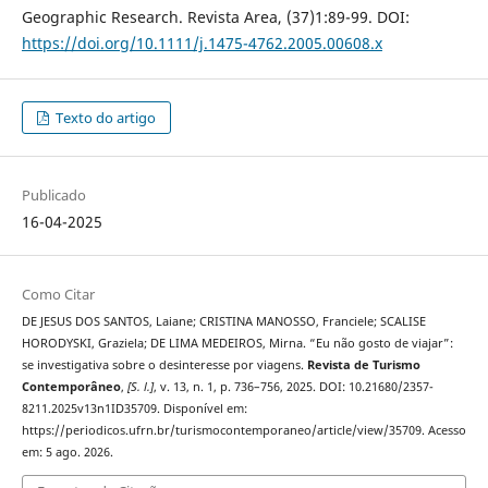
Geographic Research. Revista Area, (37)1:89-99. DOI:
https://doi.org/10.1111/j.1475-4762.2005.00608.x
Texto do artigo
Publicado
16-04-2025
Como Citar
DE JESUS DOS SANTOS, Laiane; CRISTINA MANOSSO, Franciele; SCALISE
HORODYSKI, Graziela; DE LIMA MEDEIROS, Mirna. “Eu não gosto de viajar”:
se investigativa sobre o desinteresse por viagens.
Revista de Turismo
Contemporâneo
,
[S. l.]
, v. 13, n. 1, p. 736–756, 2025. DOI: 10.21680/2357-
8211.2025v13n1ID35709. Disponível em:
https://periodicos.ufrn.br/turismocontemporaneo/article/view/35709. Acesso
em: 5 ago. 2026.