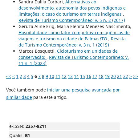
Sandra Dalila Corbari,
Alternativas ao
desenvolvimento, autonomia dos povos indígenas e
limitações: o caso do turismo em terras indígenas
,
Revista de Turismo Contemporâneo: v. 5 n. 2 (2017)
Geruza Aline Erig, Maria Elenita Menezes Nascimento,
Hospitalidade como fator competitivo em agências de
viagens e turismo na cidade de Palmas/TO
,
Revista
de Turismo Contemporâneo: v. 3 n. 1 (2015)
Marcos Bosquetti,
Cicloturismo em unidades de
conservação:
,
Revista de Turismo Contemporâneo: v.
11 n. 1 (2023)
<<
<
1
2
3
4
5
6
7
8
9
10
11
12
13
14
15
16
17
18
19
20
21
22
>
>>
Você também pode
iniciar uma pesquisa avançada por
similaridade
para este artigo.
e-ISSN:
2357-8211
Qualis:
B1