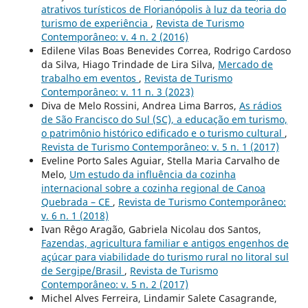
atrativos turísticos de Florianópolis à luz da teoria do
turismo de experiência
,
Revista de Turismo
Contemporâneo: v. 4 n. 2 (2016)
Edilene Vilas Boas Benevides Correa, Rodrigo Cardoso
da Silva, Hiago Trindade de Lira Silva,
Mercado de
trabalho em eventos
,
Revista de Turismo
Contemporâneo: v. 11 n. 3 (2023)
Diva de Melo Rossini, Andrea Lima Barros,
As rádios
de São Francisco do Sul (SC), a educação em turismo,
o patrimônio histórico edificado e o turismo cultural
,
Revista de Turismo Contemporâneo: v. 5 n. 1 (2017)
Eveline Porto Sales Aguiar, Stella Maria Carvalho de
Melo,
Um estudo da influência da cozinha
internacional sobre a cozinha regional de Canoa
Quebrada – CE
,
Revista de Turismo Contemporâneo:
v. 6 n. 1 (2018)
Ivan Rêgo Aragão, Gabriela Nicolau dos Santos,
Fazendas, agricultura familiar e antigos engenhos de
açúcar para viabilidade do turismo rural no litoral sul
de Sergipe/Brasil
,
Revista de Turismo
Contemporâneo: v. 5 n. 2 (2017)
Michel Alves Ferreira, Lindamir Salete Casagrande,