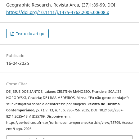
Geographic Research. Revista Area, (37)1:89-99. DOI:
https://doi.org/10.1111/j.1475-4762.2005.00608.x
Texto do artigo
Publicado
16-04-2025
Como Citar
DE JESUS DOS SANTOS, Laiane; CRISTINA MANOSSO, Franciele; SCALISE
HORODYSKI, Graziela; DE LIMA MEDEIROS, Mirna. “Eu não gosto de viajar”:
se investigativa sobre o desinteresse por viagens.
Revista de Turismo
Contemporâneo
,
[S. l.]
, v. 13, n. 1, p. 736–756, 2025. DOI: 10.21680/2357-
8211.2025v13n1ID35709. Disponível em:
https://periodicos.ufrn.br/turismocontemporaneo/article/view/35709. Acesso
em: 9 ago. 2026.