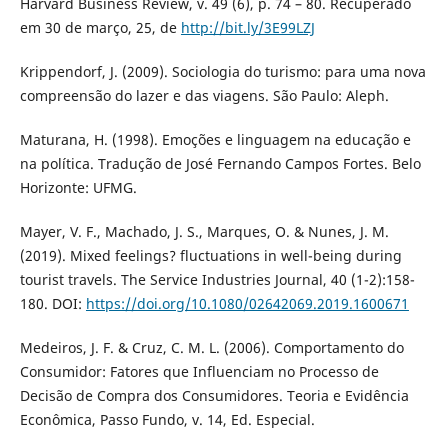
Harvard Business Review, v. 49 (6), p. 74 – 80. Recuperado
em 30 de março, 25, de
http://bit.ly/3E99LZJ
Krippendorf, J. (2009). Sociologia do turismo: para uma nova
compreensão do lazer e das viagens. São Paulo: Aleph.
Maturana, H. (1998). Emoções e linguagem na educação e
na política. Tradução de José Fernando Campos Fortes. Belo
Horizonte: UFMG.
Mayer, V. F., Machado, J. S., Marques, O. & Nunes, J. M.
(2019). Mixed feelings? fluctuations in well-being during
tourist travels. The Service Industries Journal, 40 (1-2):158-
180. DOI:
https://doi.org/10.1080/02642069.2019.1600671
Medeiros, J. F. & Cruz, C. M. L. (2006). Comportamento do
Consumidor: Fatores que Influenciam no Processo de
Decisão de Compra dos Consumidores. Teoria e Evidência
Econômica, Passo Fundo, v. 14, Ed. Especial.