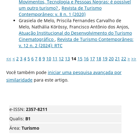
Movimentos, Tecnologia e Pessoas Negras: é possível
um outro turismo?
,
Revista de Turismo
Contemporâneo: v. 8 n. 1 (2020)
Grasiela de Melo, Priscila Fernandes Carvalho de
Melo, Nathália Körössy, Francisco Antônio dos Anjos,
Atuação Institucional do Desenvolvimento do Turismo
Cinematográfico
,
Revista de Turismo Contemporâneo:
v. 12 n. 2 (2024): RTC
<<
<
2
3
4
5
6
7
8
9
10
11
12
13
14
15
16
17
18
19
20
21
22
>
>>
Você também pode
iniciar uma pesquisa avançada por
similaridade
para este artigo.
e-ISSN:
2357-8211
Qualis:
B1
Área:
Turismo