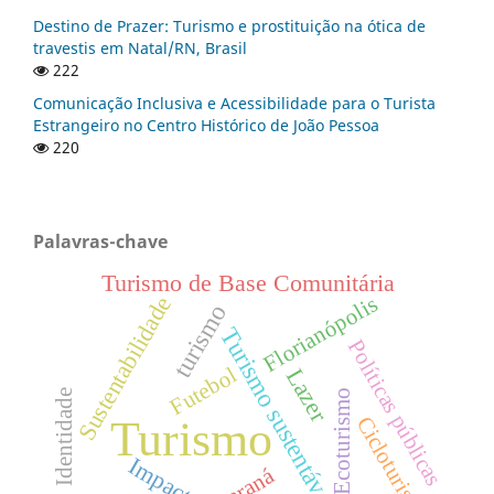
Destino de Prazer: Turismo e prostituição na ótica de
travestis em Natal/RN, Brasil
222
Comunicação Inclusiva e Acessibilidade para o Turista
Estrangeiro no Centro Histórico de João Pessoa
220
Palavras-chave
Turismo de Base Comunitária
Sustentabilidade
Florianópolis
turismo
Turismo sustentável
Políticas públicas
Futebol
Lazer
Ecoturismo
Identidade
Turismo
Cicloturismo
Impactos
Paraná