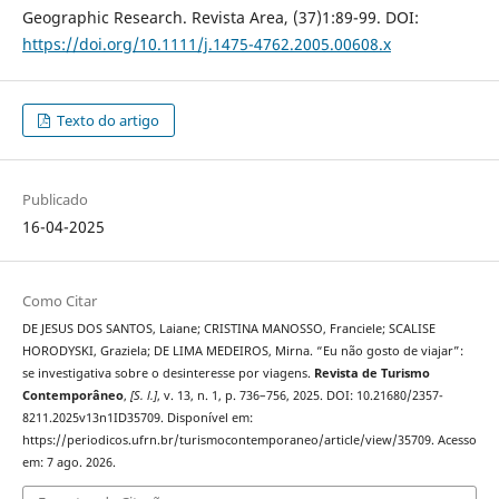
Geographic Research. Revista Area, (37)1:89-99. DOI:
https://doi.org/10.1111/j.1475-4762.2005.00608.x
Texto do artigo
Publicado
16-04-2025
Como Citar
DE JESUS DOS SANTOS, Laiane; CRISTINA MANOSSO, Franciele; SCALISE
HORODYSKI, Graziela; DE LIMA MEDEIROS, Mirna. “Eu não gosto de viajar”:
se investigativa sobre o desinteresse por viagens.
Revista de Turismo
Contemporâneo
,
[S. l.]
, v. 13, n. 1, p. 736–756, 2025. DOI: 10.21680/2357-
8211.2025v13n1ID35709. Disponível em:
https://periodicos.ufrn.br/turismocontemporaneo/article/view/35709. Acesso
em: 7 ago. 2026.