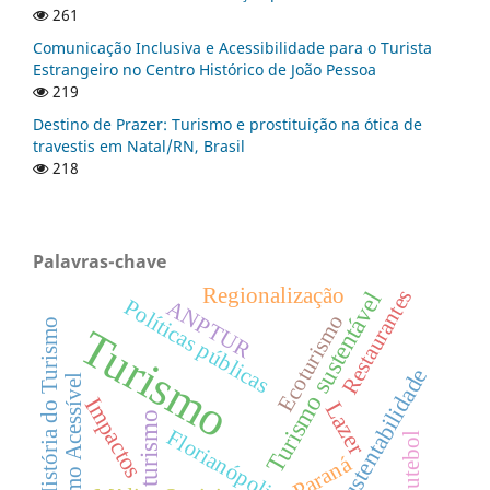
261
Comunicação Inclusiva e Acessibilidade para o Turista
Estrangeiro no Centro Histórico de João Pessoa
219
Destino de Prazer: Turismo e prostituição na ótica de
travestis em Natal/RN, Brasil
218
Palavras-chave
Regionalização
Restaurantes
Turismo sustentável
Políticas públicas
ANPTUR
Ecoturismo
História do Turismo
Turismo
Sustentabilidade
Turismo Acessível
Impactos
Lazer
turismo
Florianópolis
Futebol
Paraná