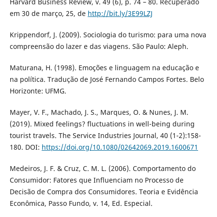
Harvard Business Review, v. 49 (6), p. 74 – 80. Recuperado
em 30 de março, 25, de
http://bit.ly/3E99LZJ
Krippendorf, J. (2009). Sociologia do turismo: para uma nova
compreensão do lazer e das viagens. São Paulo: Aleph.
Maturana, H. (1998). Emoções e linguagem na educação e
na política. Tradução de José Fernando Campos Fortes. Belo
Horizonte: UFMG.
Mayer, V. F., Machado, J. S., Marques, O. & Nunes, J. M.
(2019). Mixed feelings? fluctuations in well-being during
tourist travels. The Service Industries Journal, 40 (1-2):158-
180. DOI:
https://doi.org/10.1080/02642069.2019.1600671
Medeiros, J. F. & Cruz, C. M. L. (2006). Comportamento do
Consumidor: Fatores que Influenciam no Processo de
Decisão de Compra dos Consumidores. Teoria e Evidência
Econômica, Passo Fundo, v. 14, Ed. Especial.