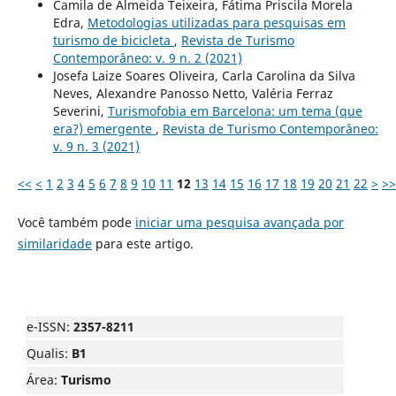
Camila de Almeida Teixeira, Fátima Priscila Morela
Edra,
Metodologias utilizadas para pesquisas em
turismo de bicicleta
,
Revista de Turismo
Contemporâneo: v. 9 n. 2 (2021)
Josefa Laize Soares Oliveira, Carla Carolina da Silva
Neves, Alexandre Panosso Netto, Valéria Ferraz
Severini,
Turismofobia em Barcelona: um tema (que
era?) emergente
,
Revista de Turismo Contemporâneo:
v. 9 n. 3 (2021)
<<
<
1
2
3
4
5
6
7
8
9
10
11
12
13
14
15
16
17
18
19
20
21
22
>
>>
Você também pode
iniciar uma pesquisa avançada por
similaridade
para este artigo.
e-ISSN:
2357-8211
Qualis:
B1
Área:
Turismo