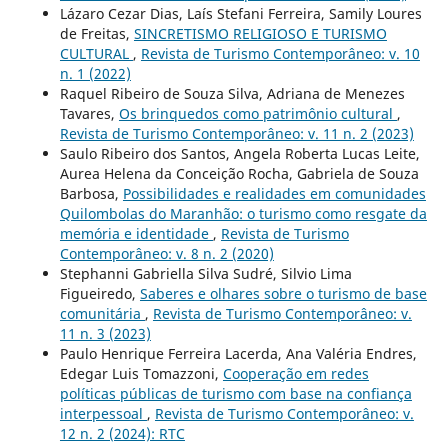
Lázaro Cezar Dias, Laís Stefani Ferreira, Samily Loures
de Freitas,
SINCRETISMO RELIGIOSO E TURISMO
CULTURAL
,
Revista de Turismo Contemporâneo: v. 10
n. 1 (2022)
Raquel Ribeiro de Souza Silva, Adriana de Menezes
Tavares,
Os brinquedos como patrimônio cultural
,
Revista de Turismo Contemporâneo: v. 11 n. 2 (2023)
Saulo Ribeiro dos Santos, Angela Roberta Lucas Leite,
Aurea Helena da Conceição Rocha, Gabriela de Souza
Barbosa,
Possibilidades e realidades em comunidades
Quilombolas do Maranhão: o turismo como resgate da
memória e identidade
,
Revista de Turismo
Contemporâneo: v. 8 n. 2 (2020)
Stephanni Gabriella Silva Sudré, Silvio Lima
Figueiredo,
Saberes e olhares sobre o turismo de base
comunitária
,
Revista de Turismo Contemporâneo: v.
11 n. 3 (2023)
Paulo Henrique Ferreira Lacerda, Ana Valéria Endres,
Edegar Luis Tomazzoni,
Cooperação em redes
políticas públicas de turismo com base na confiança
interpessoal
,
Revista de Turismo Contemporâneo: v.
12 n. 2 (2024): RTC