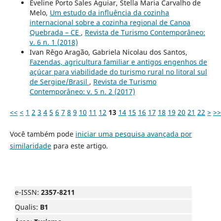
Eveline Porto Sales Aguiar, Stella Maria Carvalho de
Melo,
Um estudo da influência da cozinha
internacional sobre a cozinha regional de Canoa
Quebrada – CE
,
Revista de Turismo Contemporâneo:
v. 6 n. 1 (2018)
Ivan Rêgo Aragão, Gabriela Nicolau dos Santos,
Fazendas, agricultura familiar e antigos engenhos de
açúcar para viabilidade do turismo rural no litoral sul
de Sergipe/Brasil
,
Revista de Turismo
Contemporâneo: v. 5 n. 2 (2017)
<<
<
1
2
3
4
5
6
7
8
9
10
11
12
13
14
15
16
17
18
19
20
21
22
>
>>
Você também pode
iniciar uma pesquisa avançada por
similaridade
para este artigo.
e-ISSN:
2357-8211
Qualis:
B1