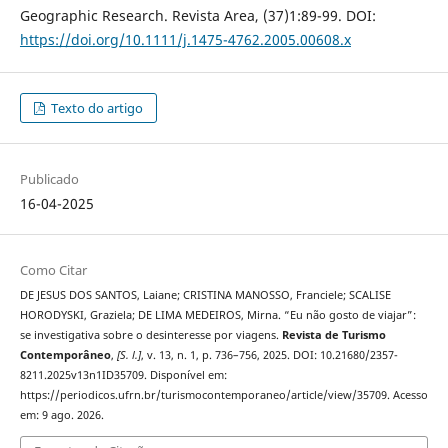
Geographic Research. Revista Area, (37)1:89-99. DOI:
https://doi.org/10.1111/j.1475-4762.2005.00608.x
Texto do artigo
Publicado
16-04-2025
Como Citar
DE JESUS DOS SANTOS, Laiane; CRISTINA MANOSSO, Franciele; SCALISE
HORODYSKI, Graziela; DE LIMA MEDEIROS, Mirna. “Eu não gosto de viajar”:
se investigativa sobre o desinteresse por viagens.
Revista de Turismo
Contemporâneo
,
[S. l.]
, v. 13, n. 1, p. 736–756, 2025. DOI: 10.21680/2357-
8211.2025v13n1ID35709. Disponível em:
https://periodicos.ufrn.br/turismocontemporaneo/article/view/35709. Acesso
em: 9 ago. 2026.