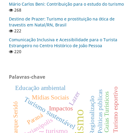
Mário Carlos Beni: Contribuição para o estudo do turismo
268
Destino de Prazer: Turismo e prostituição na ótica de
travestis em Natal/RN, Brasil
222
Comunicação Inclusiva e Acessibilidade para o Turista
Estrangeiro no Centro Histórico de João Pessoa
220
Palavras-chave
Educação ambiental
Turismo esportivo
Políticas públicas
Lazer
Guias Turísticos
Mídias Sociais
Turismo sustentável
Regionalização
Geoparque Seridó
Impactos
Turismo
Paraná
Florianópolis
turismo