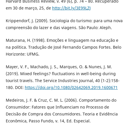
Harvard Business Review, v. 49 (6), p. 74 – 80. Recuperado
em 30 de março, 25, de
http://bit.ly/3E99LZJ
Krippendorf, J. (2009). Sociologia do turismo: para uma nova
compreensão do lazer e das viagens. São Paulo: Aleph.
Maturana, H. (1998). Emoções e linguagem na educação e
na política. Tradução de José Fernando Campos Fortes. Belo
Horizonte: UFMG.
Mayer, V. F., Machado, J. S., Marques, O. & Nunes, J. M.
(2019). Mixed feelings? fluctuations in well-being during
tourist travels. The Service Industries Journal, 40 (1-2):158-
180. DOI:
https://doi.org/10.1080/02642069.2019.1600671
Medeiros, J. F. & Cruz, C. M. L. (2006). Comportamento do
Consumidor: Fatores que Influenciam no Processo de
Decisão de Compra dos Consumidores. Teoria e Evidência
Econômica, Passo Fundo, v. 14, Ed. Especial.