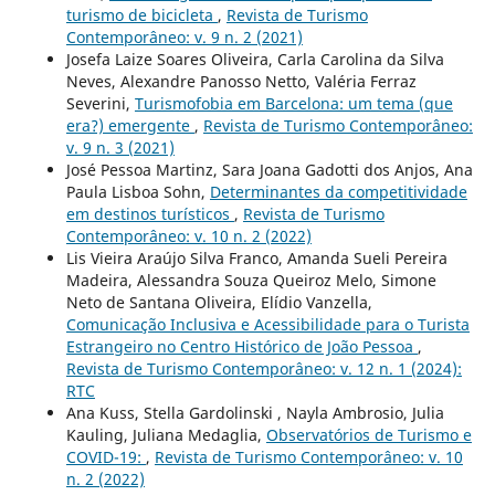
turismo de bicicleta
,
Revista de Turismo
Contemporâneo: v. 9 n. 2 (2021)
Josefa Laize Soares Oliveira, Carla Carolina da Silva
Neves, Alexandre Panosso Netto, Valéria Ferraz
Severini,
Turismofobia em Barcelona: um tema (que
era?) emergente
,
Revista de Turismo Contemporâneo:
v. 9 n. 3 (2021)
José Pessoa Martinz, Sara Joana Gadotti dos Anjos, Ana
Paula Lisboa Sohn,
Determinantes da competitividade
em destinos turísticos
,
Revista de Turismo
Contemporâneo: v. 10 n. 2 (2022)
Lis Vieira Araújo Silva Franco, Amanda Sueli Pereira
Madeira, Alessandra Souza Queiroz Melo, Simone
Neto de Santana Oliveira, Elídio Vanzella,
Comunicação Inclusiva e Acessibilidade para o Turista
Estrangeiro no Centro Histórico de João Pessoa
,
Revista de Turismo Contemporâneo: v. 12 n. 1 (2024):
RTC
Ana Kuss, Stella Gardolinski , Nayla Ambrosio, Julia
Kauling, Juliana Medaglia,
Observatórios de Turismo e
COVID-19:
,
Revista de Turismo Contemporâneo: v. 10
n. 2 (2022)