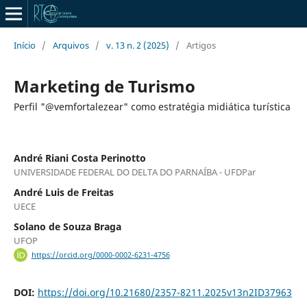
Início
/
Arquivos
/
v. 13 n. 2 (2025)
/
Artigos
Marketing de Turismo
Perfil "@vemfortalezear" como estratégia midiática turística
André Riani Costa Perinotto
UNIVERSIDADE FEDERAL DO DELTA DO PARNAÍBA - UFDPar
André Luis de Freitas
UECE
Solano de Souza Braga
UFOP
https://orcid.org/0000-0002-6231-4756
DOI:
https://doi.org/10.21680/2357-8211.2025v13n2ID37963