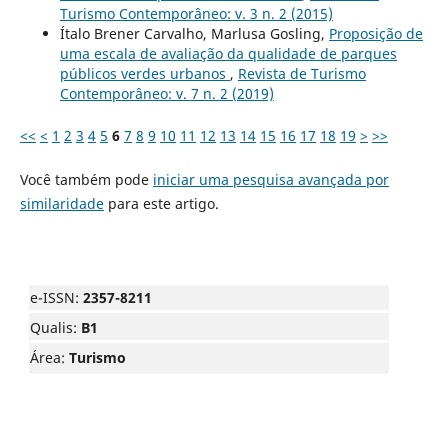
Turismo Contemporâneo: v. 3 n. 2 (2015)
Ítalo Brener Carvalho, Marlusa Gosling,
Proposição de
uma escala de avaliação da qualidade de parques
públicos verdes urbanos
,
Revista de Turismo
Contemporâneo: v. 7 n. 2 (2019)
<<
<
1
2
3
4
5
6
7
8
9
10
11
12
13
14
15
16
17
18
19
>
>>
Você também pode
iniciar uma pesquisa avançada por
similaridade
para este artigo.
e-ISSN:
2357-8211
Qualis:
B1
Área:
Turismo