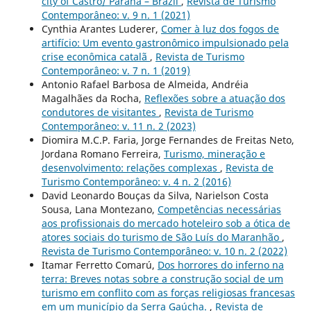
city of Castro/ Paraná – Brazil
,
Revista de Turismo
Contemporâneo: v. 9 n. 1 (2021)
Cynthia Arantes Luderer,
Comer à luz dos fogos de
artifício: Um evento gastronômico impulsionado pela
crise econômica catalã
,
Revista de Turismo
Contemporâneo: v. 7 n. 1 (2019)
Antonio Rafael Barbosa de Almeida, Andréia
Magalhães da Rocha,
Reflexões sobre a atuação dos
condutores de visitantes
,
Revista de Turismo
Contemporâneo: v. 11 n. 2 (2023)
Diomira M.C.P. Faria, Jorge Fernandes de Freitas Neto,
Jordana Romano Ferreira,
Turismo, mineração e
desenvolvimento: relações complexas
,
Revista de
Turismo Contemporâneo: v. 4 n. 2 (2016)
David Leonardo Bouças da Silva, Narielson Costa
Sousa, Lana Montezano,
Competências necessárias
aos profissionais do mercado hoteleiro sob a ótica de
atores sociais do turismo de São Luís do Maranhão
,
Revista de Turismo Contemporâneo: v. 10 n. 2 (2022)
Itamar Ferretto Comarú,
Dos horrores do inferno na
terra: Breves notas sobre a construção social de um
turismo em conflito com as forças religiosas francesas
em um município da Serra Gaúcha.
,
Revista de