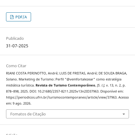
PDF/A
Publicado
31-07-2025
Como Citar
RIANI COSTA PERINOTTO, André; LUIS DE FREITAS, André; DE SOUZA BRAGA,
Solano. Marketing de Turismo: Perfil "@vemfortalezear" como estratégia
midiática turística.
Revista de Turismo Contemporâneo
,
[S. l.]
, v. 13, n. 2, p.
878–898, 2025. DOI: 10.21680/2357-8211.2025v13n2ID37963. Disponível em:
https://periodicos.ufrn.br/turismocontemporaneo/article/view/37963. Acesso
em: 9 ago. 2026.
Fomatos de Citação