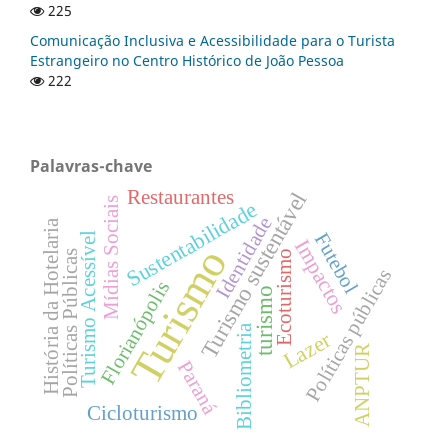
225
Comunicação Inclusiva e Acessibilidade para o Turista
Estrangeiro no Centro Histórico de João Pessoa
222
Palavras-chave
Restaurantes
Turismo sustentável
Mídias Sociais
Sustentabilidade
Identidade
História da Hotelaria
Futebol
Turismo Acessível
Impactos
Turismo
Políticas Públicas
Ecoturismo
Políticas públicas
Florianópolis
turismo
Bibliometria
Lazer
ANPTUR
Paraná
Cicloturismo