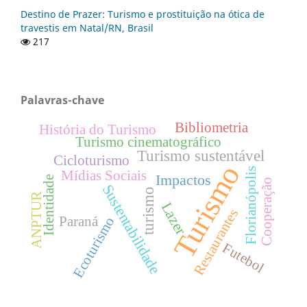
Destino de Prazer: Turismo e prostituição na ótica de
travestis em Natal/RN, Brasil
217
Palavras-chave
Bibliometria
História do Turismo
Turismo cinematográfico
Turismo sustentável
Cicloturismo
Turismo
Florianópolis
Mídias Sociais
Impactos
Identidade
Cooperação
Sustentabilidade
turismo
ANPTUR
Lazer
Restaurantes
Paraná
Ecoturismo
Futebol