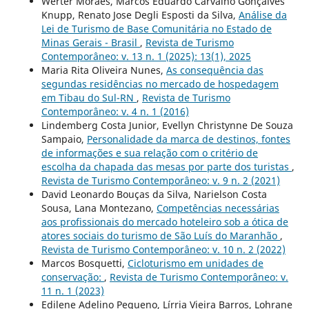
Werter Moraes, Marcos Eduardo Carvalho Gonçalves
Knupp, Renato Jose Degli Esposti da Silva,
Análise da
Lei de Turismo de Base Comunitária no Estado de
Minas Gerais - Brasil
,
Revista de Turismo
Contemporâneo: v. 13 n. 1 (2025): 13(1), 2025
Maria Rita Oliveira Nunes,
As consequência das
segundas residências no mercado de hospedagem
em Tibau do Sul-RN
,
Revista de Turismo
Contemporâneo: v. 4 n. 1 (2016)
Lindemberg Costa Junior, Evellyn Christynne De Souza
Sampaio,
Personalidade da marca de destinos, fontes
de informações e sua relação com o critério de
escolha da chapada das mesas por parte dos turistas
,
Revista de Turismo Contemporâneo: v. 9 n. 2 (2021)
David Leonardo Bouças da Silva, Narielson Costa
Sousa, Lana Montezano,
Competências necessárias
aos profissionais do mercado hoteleiro sob a ótica de
atores sociais do turismo de São Luís do Maranhão
,
Revista de Turismo Contemporâneo: v. 10 n. 2 (2022)
Marcos Bosquetti,
Cicloturismo em unidades de
conservação:
,
Revista de Turismo Contemporâneo: v.
11 n. 1 (2023)
Edilene Adelino Pequeno, Lírria Vieira Barros, Lohrane