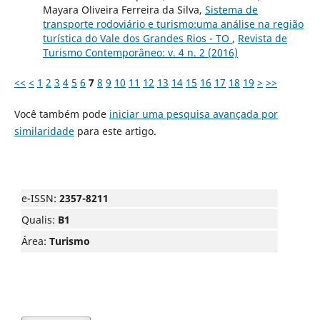
Mayara Oliveira Ferreira da Silva,
Sistema de
transporte rodoviário e turismo:uma análise na região
turística do Vale dos Grandes Rios - TO
,
Revista de
Turismo Contemporâneo: v. 4 n. 2 (2016)
<<
<
1
2
3
4
5
6
7
8
9
10
11
12
13
14
15
16
17
18
19
>
>>
Você também pode
iniciar uma pesquisa avançada por
similaridade
para este artigo.
e-ISSN:
2357-8211
Qualis:
B1
Área:
Turismo