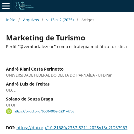
Início
/
Arquivos
/
v. 13 n. 2 (2025)
/
Artigos
Marketing de Turismo
Perfil "@vemfortalezear" como estratégia midiática turística
André Riani Costa Perinotto
UNIVERSIDADE FEDERAL DO DELTA DO PARNAÍBA - UFDPar
André Luis de Freitas
UECE
Solano de Souza Braga
UFOP
https://orcid.org/0000-0002-6231-4756
DOI:
https://doi.org/10.21680/2357-8211.2025v13n2ID37963