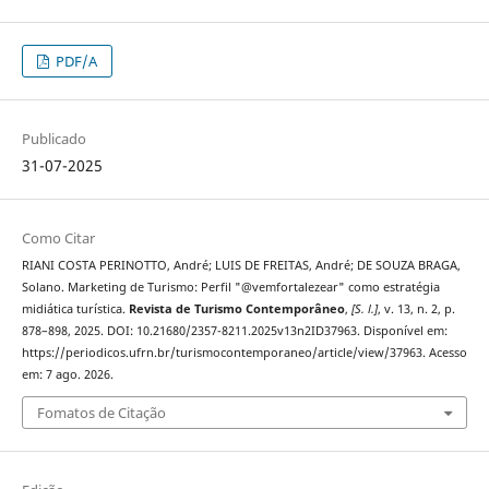
PDF/A
Publicado
31-07-2025
Como Citar
RIANI COSTA PERINOTTO, André; LUIS DE FREITAS, André; DE SOUZA BRAGA,
Solano. Marketing de Turismo: Perfil "@vemfortalezear" como estratégia
midiática turística.
Revista de Turismo Contemporâneo
,
[S. l.]
, v. 13, n. 2, p.
878–898, 2025. DOI: 10.21680/2357-8211.2025v13n2ID37963. Disponível em:
https://periodicos.ufrn.br/turismocontemporaneo/article/view/37963. Acesso
em: 7 ago. 2026.
Fomatos de Citação