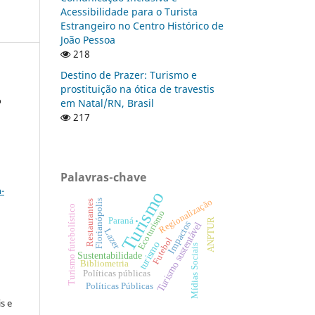
Acessibilidade para o Turista
Estrangeiro no Centro Histórico de
João Pessoa
218
Destino de Prazer: Turismo e
prostituição na ótica de travestis
o
em Natal/RN, Brasil
217
a
Palavras-chave
-
Turismo
Regionalização
Florianópolis
Restaurantes
Turismo futebolístico
Ecoturismo
Paraná
ANPTUR
Impactos
Turismo sustentável
Lazer
Futebol
turismo
Mídias Sociais
Sustentabilidade
Bibliometria
:
Políticas públicas
Políticas Públicas
s e