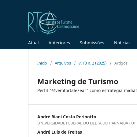
Atual
Anteriores
Submissões
Notícias
Início
/
Arquivos
/
v. 13 n. 2 (2025)
/
Artigos
Marketing de Turismo
Perfil "@vemfortalezear" como estratégia midiáti
André Riani Costa Perinotto
UNIVERSIDADE FEDERAL DO DELTA DO PARNAÍBA - UF
André Luis de Freitas