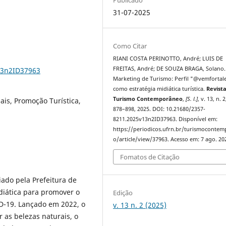
31-07-2025
Como Citar
RIANI COSTA PERINOTTO, André; LUIS DE
FREITAS, André; DE SOUZA BRAGA, Solano.
13n2ID37963
Marketing de Turismo: Perfil "@vemfortal
como estratégia midiática turística.
Revist
Turismo Contemporâneo
,
[S. l.]
, v. 13, n. 2
ais, Promoção Turística,
878–898, 2025. DOI: 10.21680/2357-
8211.2025v13n2ID37963. Disponível em:
https://periodicos.ufrn.br/turismoconte
o/article/view/37963. Acesso em: 7 ago. 20
Fomatos de Citação
iado pela Prefeitura de
diática para promover o
Edição
D-19. Lançado em 2022, o
v. 13 n. 2 (2025)
ar as belezas naturais, o