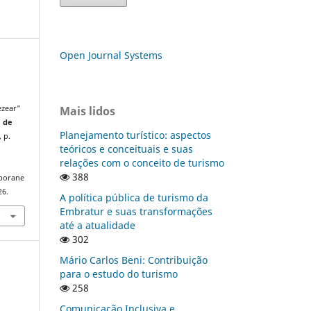
Open Journal Systems
Mais lidos
ezear"
a de
Planejamento turístico: aspectos
, p.
teóricos e conceituais e suas
relações com o conceito de turismo
388
mporane
26.
A política pública de turismo da
Embratur e suas transformações
até a atualidade
302
Mário Carlos Beni: Contribuição
para o estudo do turismo
258
Comunicação Inclusiva e