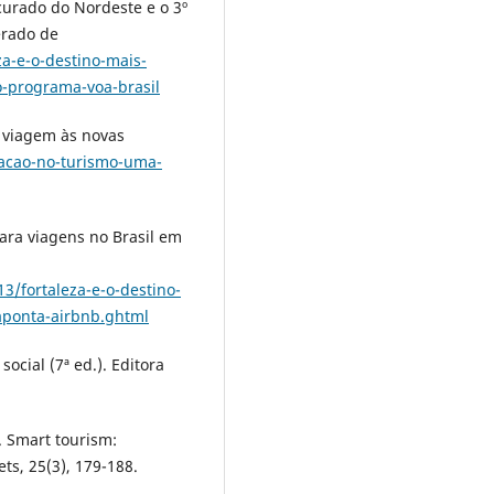
ocurado do Nordeste e o 3º
erado de
za-e-o-destino-mais-
o-programa-voa-brasil
a viagem às novas
izacao-no-turismo-uma-
para viagens no Brasil em
3/fortaleza-e-o-destino-
aponta-airbnb.ghtml
social (7ª ed.). Editora
). Smart tourism:
ts, 25(3), 179-188.