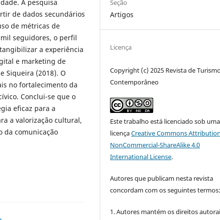
cidade. A pesquisa
Seção
rtir de dados secundários
Artigos
uso de métricas de
il seguidores, o perfil
Licença
angibilizar a experiência
gital e marketing de
Copyright (c) 2025 Revista de Turism
e Siqueira (2018). O
Contemporâneo
is no fortalecimento da
ívico. Conclui-se que o
ia eficaz para a
ra a valorização cultural,
Este trabalho está licenciado sob um
to da comunicação
licença
Creative Commons Attribution
NonCommercial-ShareAlike 4.0
International License
.
Autores que publicam nesta revista
concordam com os seguintes termos
1. Autores mantém os direitos autorai