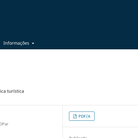
Informações
ca turística
PDF/A
DPar
Publicado