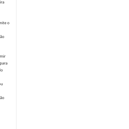
ira
ite o
ção
umir
 para
do
ou
ção
u