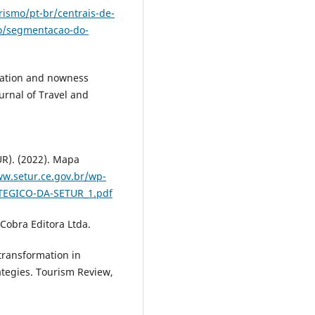
rismo/pt-br/centrais-de-
o/segmentacao-do-
reation and nowness
urnal of Travel and
UR). (2022). Mapa
ww.setur.ce.gov.br/wp-
ATEGICO-DA-SETUR_1.pdf
Cobra Editora Ltda.
 transformation in
ategies. Tourism Review,