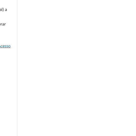
l) a
erar
Acesso