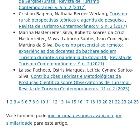
de Sergipe/Brasil
,
Revista de Turismo
Contemporâneo: v. 5 n. 2 (2017)
Cristian Bagega, Nathalia Berger Werlang,
Turismo
rural: perspectivas teóricas e agenda de pesquisa
,
Revista de Turismo Contemporâneo: v. 5 n. 2 (2017)
Marina Hastenreiter Silva, Roberto Soares da Cruz
Hastenreiter, Mayra Laborda Santos, Ivan Conceição
Martins da Silva,
Do ensino presencial ao remoto:
experiências dos docentes do bacharelado em
Turismo durante a pandemia da Covid-19
,
Revista de
Turismo Contemporâneo: v. 9 n. 2 (2021)
Laissa Pacheco, Osiris Marques, Letícia Cynara Santos-
Silva,
Contribuições Teóricas e Metodológicas da
Produção Científica sobre Observatórios de Turismo:
,
Revista de Turismo Contemporâneo: v. 11 n. 2 (2023)
1
2
3
4
5
6
7
8
9
10
11
12
13
14
15
16
17
18
19
20
21
22
23
24
25
Você também pode
iniciar uma pesquisa avançada por
similaridade
para este artigo.