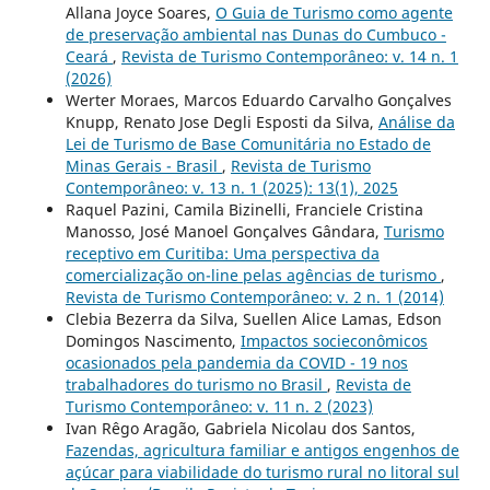
Allana Joyce Soares,
O Guia de Turismo como agente
de preservação ambiental nas Dunas do Cumbuco -
Ceará
,
Revista de Turismo Contemporâneo: v. 14 n. 1
(2026)
Werter Moraes, Marcos Eduardo Carvalho Gonçalves
Knupp, Renato Jose Degli Esposti da Silva,
Análise da
Lei de Turismo de Base Comunitária no Estado de
Minas Gerais - Brasil
,
Revista de Turismo
Contemporâneo: v. 13 n. 1 (2025): 13(1), 2025
Raquel Pazini, Camila Bizinelli, Franciele Cristina
Manosso, José Manoel Gonçalves Gândara,
Turismo
receptivo em Curitiba: Uma perspectiva da
comercialização on-line pelas agências de turismo
,
Revista de Turismo Contemporâneo: v. 2 n. 1 (2014)
Clebia Bezerra da Silva, Suellen Alice Lamas, Edson
Domingos Nascimento,
Impactos socieconômicos
ocasionados pela pandemia da COVID - 19 nos
trabalhadores do turismo no Brasil
,
Revista de
Turismo Contemporâneo: v. 11 n. 2 (2023)
Ivan Rêgo Aragão, Gabriela Nicolau dos Santos,
Fazendas, agricultura familiar e antigos engenhos de
açúcar para viabilidade do turismo rural no litoral sul