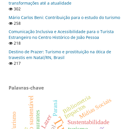
transformações até a atualidade
302
Mário Carlos Beni: Contribuição para o estudo do turismo
258
Comunicação Inclusiva e Acessibilidade para o Turista
Estrangeiro no Centro Histórico de João Pessoa
218
Destino de Prazer: Turismo e prostituição na ótica de
travestis em Natal/RN, Brasil
217
Palavras-chave
Bibliometria
Turismo sustentável
Mídias Sociais
Paraná
Impactos
Restaurantes
Lazer
Sustentabilidade