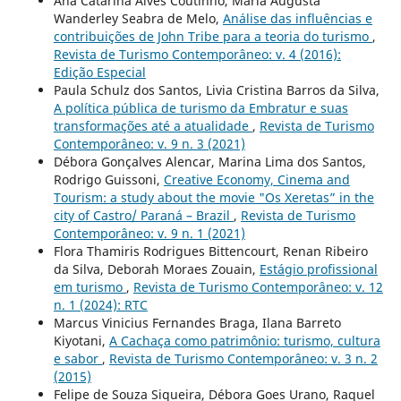
Ana Catarina Alves Coutinho, Maria Augusta
Wanderley Seabra de Melo,
Análise das influências e
contribuições de John Tribe para a teoria do turismo
,
Revista de Turismo Contemporâneo: v. 4 (2016):
Edição Especial
Paula Schulz dos Santos, Livia Cristina Barros da Silva,
A política pública de turismo da Embratur e suas
transformações até a atualidade
,
Revista de Turismo
Contemporâneo: v. 9 n. 3 (2021)
Débora Gonçalves Alencar, Marina Lima dos Santos,
Rodrigo Guissoni,
Creative Economy, Cinema and
Tourism: a study about the movie "Os Xeretas” in the
city of Castro/ Paraná – Brazil
,
Revista de Turismo
Contemporâneo: v. 9 n. 1 (2021)
Flora Thamiris Rodrigues Bittencourt, Renan Ribeiro
da Silva, Deborah Moraes Zouain,
Estágio profissional
em turismo
,
Revista de Turismo Contemporâneo: v. 12
n. 1 (2024): RTC
Marcus Vinicius Fernandes Braga, Ilana Barreto
Kiyotani,
A Cachaça como patrimônio: turismo, cultura
e sabor
,
Revista de Turismo Contemporâneo: v. 3 n. 2
(2015)
Felipe de Souza Siqueira, Débora Goes Urano, Raquel