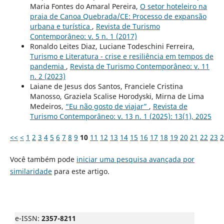
Maria Fontes do Amaral Pereira,
O setor hoteleiro na
praia de Canoa Quebrada/CE: Processo de expansão
urbana e turística
,
Revista de Turismo
Contemporâneo: v. 5 n. 1 (2017)
Ronaldo Leites Diaz, Luciane Todeschini Ferreira,
Turismo e Literatura - crise e resiliência em tempos de
pandemia
,
Revista de Turismo Contemporâneo: v. 11
n. 2 (2023)
Laiane de Jesus dos Santos, Franciele Cristina
Manosso, Graziela Scalise Horodyski, Mirna de Lima
Medeiros,
“Eu não gosto de viajar”
,
Revista de
Turismo Contemporâneo: v. 13 n. 1 (2025): 13(1), 2025
<<
<
1
2
3
4
5
6
7
8
9
10
11
12
13
14
15
16
17
18
19
20
21
22
23
2
Você também pode
iniciar uma pesquisa avançada por
similaridade
para este artigo.
e-ISSN:
2357-8211