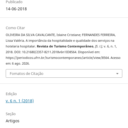
Publicado
14-06-2018
Como Citar
OLIVEIRA DA SILVA CAVALCANTE, Islaine Cristiane; FERNANDES FERREIRA,
Lissa Valéria. A importância da hospitalidade e qualidade dos serviços na
hotelaria hospitalar.
Revista de Turismo Contemporâneo
,
[S. l.]
, v. 6, n. 1,
2018. DOI: 10.21680/2357-8211.2018v6n1ID8564. Disponível em:
https://periodicos.ufrn.br/turismocontemporaneo/article/view/8564. Acesso
em: 6 ago. 2026.
Fomatos de Citação
Edição
v. 6 n. 1 (2018)
Seção
Artigos