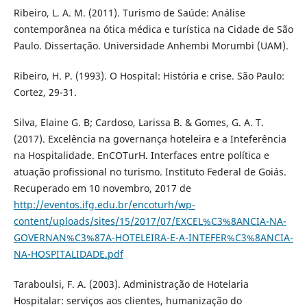
Ribeiro, L. A. M. (2011). Turismo de Saúde: Análise
contemporânea na ótica médica e turística na Cidade de São
Paulo. Dissertação. Universidade Anhembi Morumbi (UAM).
Ribeiro, H. P. (1993). O Hospital: História e crise. São Paulo:
Cortez, 29-31.
Silva, Elaine G. B; Cardoso, Larissa B. & Gomes, G. A. T.
(2017). Excelência na governança hoteleira e a Inteferência
na Hospitalidade. EnCOTurH. Interfaces entre política e
atuação profissional no turismo. Instituto Federal de Goiás.
Recuperado em 10 novembro, 2017 de
http://eventos.ifg.edu.br/encoturh/wp-
content/uploads/sites/15/2017/07/EXCEL%C3%8ANCIA-NA-
GOVERNAN%C3%87A-HOTELEIRA-E-A-INTEFER%C3%8ANCIA-
NA-HOSPITALIDADE.pdf
Taraboulsi, F. A. (2003). Administração de Hotelaria
Hospitalar: serviços aos clientes, humanização do