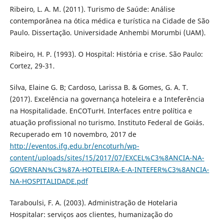
Ribeiro, L. A. M. (2011). Turismo de Saúde: Análise
contemporânea na ótica médica e turística na Cidade de São
Paulo. Dissertação. Universidade Anhembi Morumbi (UAM).
Ribeiro, H. P. (1993). O Hospital: História e crise. São Paulo:
Cortez, 29-31.
Silva, Elaine G. B; Cardoso, Larissa B. & Gomes, G. A. T.
(2017). Excelência na governança hoteleira e a Inteferência
na Hospitalidade. EnCOTurH. Interfaces entre política e
atuação profissional no turismo. Instituto Federal de Goiás.
Recuperado em 10 novembro, 2017 de
http://eventos.ifg.edu.br/encoturh/wp-
content/uploads/sites/15/2017/07/EXCEL%C3%8ANCIA-NA-
GOVERNAN%C3%87A-HOTELEIRA-E-A-INTEFER%C3%8ANCIA-
NA-HOSPITALIDADE.pdf
Taraboulsi, F. A. (2003). Administração de Hotelaria
Hospitalar: serviços aos clientes, humanização do