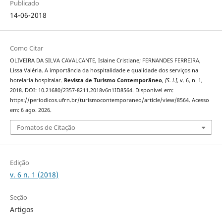
Publicado
14-06-2018
Como Citar
OLIVEIRA DA SILVA CAVALCANTE, Islaine Cristiane; FERNANDES FERREIRA,
Lissa Valéria. A importância da hospitalidade e qualidade dos serviços na
hotelaria hospitalar.
Revista de Turismo Contemporâneo
,
[S. l.]
, v. 6, n. 1,
2018. DOI: 10.21680/2357-8211.2018v6n1ID8564. Disponível em:
https://periodicos.ufrn.br/turismocontemporaneo/article/view/8564. Acesso
em: 6 ago. 2026.
Fomatos de Citação
Edição
v. 6 n. 1 (2018)
Seção
Artigos