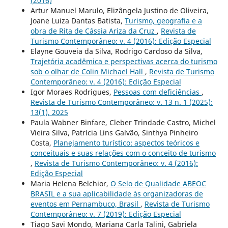
(2016)
Artur Manuel Marulo, Elizângela Justino de Oliveira,
Joane Luiza Dantas Batista,
Turismo, geografia e a
obra de Rita de Cássia Ariza da Cruz
,
Revista de
Turismo Contemporâneo: v. 4 (2016): Edição Especial
Elayne Gouveia da Silva, Rodrigo Cardoso da Silva,
Trajetória acadêmica e perspectivas acerca do turismo
sob o olhar de Colin Michael Hall
,
Revista de Turismo
Contemporâneo: v. 4 (2016): Edição Especial
Igor Moraes Rodrigues,
Pessoas com deficiências
,
Revista de Turismo Contemporâneo: v. 13 n. 1 (2025):
13(1), 2025
Paula Wabner Binfare, Cleber Trindade Castro, Michel
Vieira Silva, Patrícia Lins Galvão, Sinthya Pinheiro
Costa,
Planejamento turístico: aspectos teóricos e
conceituais e suas relações com o conceito de turismo
,
Revista de Turismo Contemporâneo: v. 4 (2016):
Edição Especial
Maria Helena Belchior,
O Selo de Qualidade ABEOC
BRASIL e a sua aplicabilidade às organizadoras de
eventos em Pernambuco, Brasil
,
Revista de Turismo
Contemporâneo: v. 7 (2019): Edição Especial
Tiago Savi Mondo, Mariana Carla Talini, Gabriela