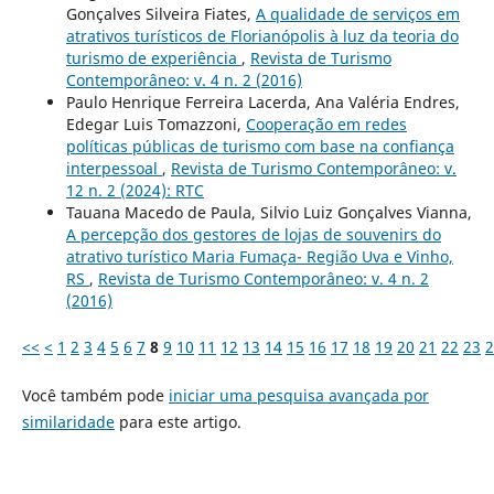
Gonçalves Silveira Fiates,
A qualidade de serviços em
atrativos turísticos de Florianópolis à luz da teoria do
turismo de experiência
,
Revista de Turismo
Contemporâneo: v. 4 n. 2 (2016)
Paulo Henrique Ferreira Lacerda, Ana Valéria Endres,
Edegar Luis Tomazzoni,
Cooperação em redes
políticas públicas de turismo com base na confiança
interpessoal
,
Revista de Turismo Contemporâneo: v.
12 n. 2 (2024): RTC
Tauana Macedo de Paula, Silvio Luiz Gonçalves Vianna,
A percepção dos gestores de lojas de souvenirs do
atrativo turístico Maria Fumaça- Região Uva e Vinho,
RS
,
Revista de Turismo Contemporâneo: v. 4 n. 2
(2016)
<<
<
1
2
3
4
5
6
7
8
9
10
11
12
13
14
15
16
17
18
19
20
21
22
23
2
Você também pode
iniciar uma pesquisa avançada por
similaridade
para este artigo.