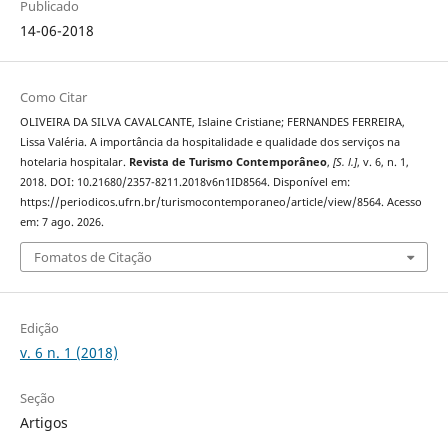
Publicado
14-06-2018
Como Citar
OLIVEIRA DA SILVA CAVALCANTE, Islaine Cristiane; FERNANDES FERREIRA,
Lissa Valéria. A importância da hospitalidade e qualidade dos serviços na
hotelaria hospitalar.
Revista de Turismo Contemporâneo
,
[S. l.]
, v. 6, n. 1,
2018. DOI: 10.21680/2357-8211.2018v6n1ID8564. Disponível em:
https://periodicos.ufrn.br/turismocontemporaneo/article/view/8564. Acesso
em: 7 ago. 2026.
Fomatos de Citação
Edição
v. 6 n. 1 (2018)
Seção
Artigos