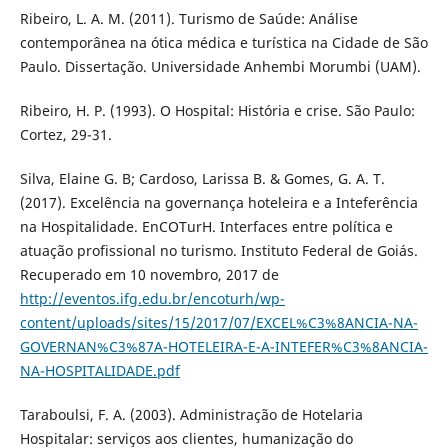
Ribeiro, L. A. M. (2011). Turismo de Saúde: Análise
contemporânea na ótica médica e turística na Cidade de São
Paulo. Dissertação. Universidade Anhembi Morumbi (UAM).
Ribeiro, H. P. (1993). O Hospital: História e crise. São Paulo:
Cortez, 29-31.
Silva, Elaine G. B; Cardoso, Larissa B. & Gomes, G. A. T.
(2017). Excelência na governança hoteleira e a Inteferência
na Hospitalidade. EnCOTurH. Interfaces entre política e
atuação profissional no turismo. Instituto Federal de Goiás.
Recuperado em 10 novembro, 2017 de
http://eventos.ifg.edu.br/encoturh/wp-
content/uploads/sites/15/2017/07/EXCEL%C3%8ANCIA-NA-
GOVERNAN%C3%87A-HOTELEIRA-E-A-INTEFER%C3%8ANCIA-
NA-HOSPITALIDADE.pdf
Taraboulsi, F. A. (2003). Administração de Hotelaria
Hospitalar: serviços aos clientes, humanização do