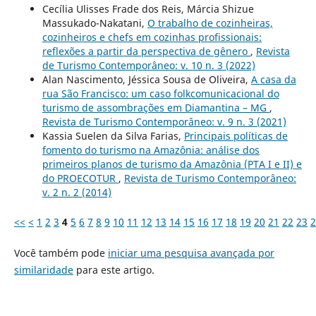
Cecília Ulisses Frade dos Reis, Márcia Shizue
Massukado-Nakatani,
O trabalho de cozinheiras,
cozinheiros e chefs em cozinhas profissionais:
reflexões a partir da perspectiva de gênero
,
Revista
de Turismo Contemporâneo: v. 10 n. 3 (2022)
Alan Nascimento, Jéssica Sousa de Oliveira,
A casa da
rua São Francisco: um caso folkcomunicacional do
turismo de assombrações em Diamantina – MG
,
Revista de Turismo Contemporâneo: v. 9 n. 3 (2021)
Kassia Suelen da Silva Farias,
Principais políticas de
fomento do turismo na Amazônia: análise dos
primeiros planos de turismo da Amazônia (PTA I e II) e
do PROECOTUR
,
Revista de Turismo Contemporâneo:
v. 2 n. 2 (2014)
<<
<
1
2
3
4
5
6
7
8
9
10
11
12
13
14
15
16
17
18
19
20
21
22
23
2
Você também pode
iniciar uma pesquisa avançada por
similaridade
para este artigo.