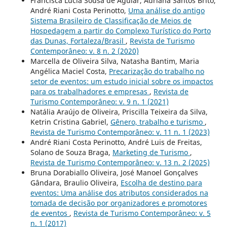
Francisca Lúcia Sousa de Aguiar, Adriana Santos Brito,
André Riani Costa Perinotto,
Uma análise do antigo
Sistema Brasileiro de Classificação de Meios de
Hospedagem a partir do Complexo Turístico do Porto
das Dunas, Fortaleza/Brasil
,
Revista de Turismo
Contemporâneo: v. 8 n. 2 (2020)
Marcella de Oliveira Silva, Natasha Bantim, Maria
Angélica Maciel Costa,
Precarização do trabalho no
setor de eventos: um estudo inicial sobre os impactos
para os trabalhadores e empresas
,
Revista de
Turismo Contemporâneo: v. 9 n. 1 (2021)
Natália Araújo de Oliveira, Priscilla Teixeira da Silva,
Ketrin Cristina Gabriel,
Gênero, trabalho e turismo
,
Revista de Turismo Contemporâneo: v. 11 n. 1 (2023)
André Riani Costa Perinotto, André Luis de Freitas,
Solano de Souza Braga,
Marketing de Turismo
,
Revista de Turismo Contemporâneo: v. 13 n. 2 (2025)
Bruna Dorabiallo Oliveira, José Manoel Gonçalves
Gândara, Braulio Oliveira,
Escolha de destino para
eventos: Uma análise dos atributos considerados na
tomada de decisão por organizadores e promotores
de eventos
,
Revista de Turismo Contemporâneo: v. 5
n. 1 (2017)