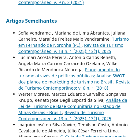
Contemporâneo: v. 9 n. 2 (2021)
Artigos Semelhantes
Sofia Vendrame , Mariana de Lima Abrantes, Juliana
Carneiro, Maraí de Freitas Maio Vendramine,
Turismo
em Fernando de Noronha (PE)
,
Revista de Turismo
Contemporâneo: v. 13 n. 1 (2025): 13(1), 2025
Lucimari Acosta Pereira, Antônio Carlos Benetti,
Angela Maria Carrión Carracedo Ozelame, Wilker
Ricardo de Mendonça Nóbrega,
Planejamento do
turismo através de políticas públicas: Análise SWOT
dos planos de marketing de turismo no Brasil
,
Revista
de Turismo Contemporâneo: v. 6 n. 1 (2018)
Werter Moraes, Marcos Eduardo Carvalho Gonçalves
Knupp, Renato Jose Degli Esposti da Silva,
Análise da
Lei de Turismo de Base Comunitária no Estado de
Minas Gerais - Brasil
,
Revista de Turismo
Contemporâneo: v. 13 n. 1 (2025): 13(1), 2025
Joaquim José da Silva Xavier, Temilson Costa, Antonio
Cavalcante de Almeida, Júlio César Ferreira Lima,
Allana Joyce Soares,
O Guia de Turismo como agente