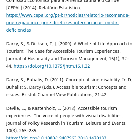
Comissão Econômica para a América Latina e o Caribe
[CEPAL] (2014). Relatório Estatístico.
https://www.cepal.org/pt-br/noticias/relatorio-recomenda-
que-regiao-incorpore-diretrizes-internacionais-medir-
deficiencias
Darcy, S., & Dickson, T. J. (2009). A Whole-of-Life Approach to
Tourism: The Case for Accessible Tourism Experiences.
Journal of Hospitality and Tourism Management, 16(1), 32–
44.
https://doi.org/10.1375/jhtm.16.1.32
Darcy, S., Buhalis, D. (2011). Conceptualising disability. In D.
Buhalis; S. Darcy (Eds.), Accessible tourism: Concepts and
issues. Bristol: Channel View Publications, 21-42.
Devile, E., & Kastenholz, E. (2018). Accessible tourism
experiences: The voice of people with visual disabilities.
Journal of Policy Research in Tourism, Leisure and Events,
10(3), 265–285.
https://doi.org/10.1080/19407963.2018.1470183