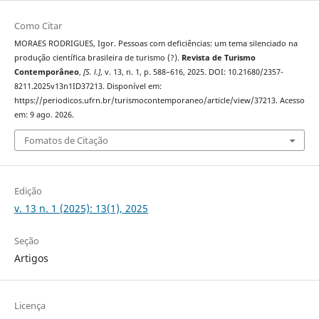
Como Citar
MORAES RODRIGUES, Igor. Pessoas com deficiências: um tema silenciado na
produção científica brasileira de turismo (?).
Revista de Turismo
Contemporâneo
,
[S. l.]
, v. 13, n. 1, p. 588–616, 2025. DOI: 10.21680/2357-
8211.2025v13n1ID37213. Disponível em:
https://periodicos.ufrn.br/turismocontemporaneo/article/view/37213. Acesso
em: 9 ago. 2026.
Fomatos de Citação
Edição
v. 13 n. 1 (2025): 13(1), 2025
Seção
Artigos
Licença