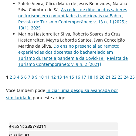
Salete Vieira, Clícia Maria de Jesus Benevides, Natália
Silva Coimbra de Sá,
As redes de difusão dos saberes
no turismo em comunidades tradicionais na Bahia
,
Revista de Turismo Contemporâneo: v. 13 n. 1 (2025):
13(1), 2025
Marina Hastenreiter Silva, Roberto Soares da Cruz
Hastenreiter, Mayra Laborda Santos, Ivan Conceição
Martins da Silva,
Do ensino presencial ao remoto:
experiências dos docentes do bacharelado em
Turismo durante a pandemia da Covid-19
,
Revista de
Turismo Contemporâneo: v. 9 n. 2 (2021)
1
2
3
4
5
6
7
8
9
10
11
12
13
14
15
16
17
18
19
20
21
22
23
24
25
Você também pode
iniciar uma pesquisa avançada por
similaridade
para este artigo.
e-ISSN:
2357-8211
Qualis:
B1