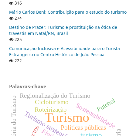
316
Mário Carlos Beni: Contribuição para o estudo do turismo
274
Destino de Prazer: Turismo e prostituição na ótica de
travestis em Natal/RN, Brasil
225
Comunicação Inclusiva e Acessibilidade para o Turista
Estrangeiro no Centro Histórico de João Pessoa
222
Palavras-chave
Regionalização do Turismo
História do Turismo
Futebol
Cicloturismo
Sustentabilidade
Roteirização
Turismo sustentável
Turismo
Políticas públicas
turismo