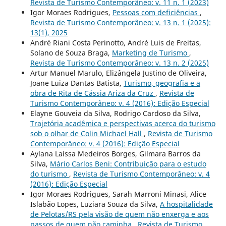
Revista de Turismo Contemporâneo: v. 11 n. 1 (2023)
Igor Moraes Rodrigues,
Pessoas com deficiências
,
Revista de Turismo Contemporâneo: v. 13 n. 1 (2025):
13(1), 2025
André Riani Costa Perinotto, André Luis de Freitas,
Solano de Souza Braga,
Marketing de Turismo
,
Revista de Turismo Contemporâneo: v. 13 n. 2 (2025)
Artur Manuel Marulo, Elizângela Justino de Oliveira,
Joane Luiza Dantas Batista,
Turismo, geografia e a
obra de Rita de Cássia Ariza da Cruz
,
Revista de
Turismo Contemporâneo: v. 4 (2016): Edição Especial
Elayne Gouveia da Silva, Rodrigo Cardoso da Silva,
Trajetória acadêmica e perspectivas acerca do turismo
sob o olhar de Colin Michael Hall
,
Revista de Turismo
Contemporâneo: v. 4 (2016): Edição Especial
Aylana Laíssa Medeiros Borges, Gilmara Barros da
Silva,
Mário Carlos Beni: Contribuição para o estudo
do turismo
,
Revista de Turismo Contemporâneo: v. 4
(2016): Edição Especial
Igor Moraes Rodrigues, Sarah Marroni Minasi, Alice
Islabão Lopes, Luziara Souza da Silva,
A hospitalidade
de Pelotas/RS pela visão de quem não enxerga e aos
passos de quem não caminha
,
Revista de Turismo