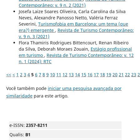
Contemporâneo: v. 9 n. 2 (2021)
Josefa Laize Soares Oliveira, Carla Carolina da Silva
Neves, Alexandre Panosso Netto, Valéria Ferraz
Severini,
Turismofobia em Barcelona: um tema (que
era?) emergente
,
Revista de Turismo Contemporâneo:
v. 9 n. 3 (2021)
Flora Thamiris Rodrigues Bittencourt, Renan Ribeiro
da Silva, Deborah Moraes Zouain,
Estágio profissional
em turismo
,
Revista de Turismo Contemporâneo: v. 12
n. 1 (2024): RTC
<<
<
1
2
3
4
5
6
7
8
9
10
11
12
13
14
15
16
17
18
19
20
21
22
23
2
Você também pode
iniciar uma pesquisa avançada por
similaridade
para este artigo.
e-ISSN:
2357-8211
Qualis:
B1