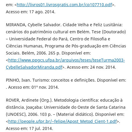
em: <
http://livros01.livrosgratis.com.br/cp107710.pdf
>.
Acesso em: 17 ago. 2014.
MIRANDA, Cybelle Salvador. Cidade Velha e Feliz Lusitânia:
cenários do patrimônio cultural em Belém. Tese (Doutorado)
– Universidade Federal do Pará, Centro de Filosofia e
Ciências Humanas, Programa de Pós-graduação em Ciências
Sociais. Belém, 2006. 265 p. Disponível em:
<
http://www.ppgcs.ufpa.br/arquivos/teses/teseTurma2003-
CybelleSalvadorMiranda.pdf
>. Acesso em: 24 nov. 2014.
PINHO, Ivan. Turismo: conceitos e definições. Disponível em:
. Acesso em: 01º nov. 2014.
ROVER, Ardinete (Org.). Metodologia científica: educação à
distância. Joaçaba: Universidade do Oeste de Santa Catarina
(UNOESC), 2006. 103 p. – (Material didático). Disponível em:
<
http://people.ufpr.br/~felipe/Apost_Metod_Cient-1.pdf
>.
Acesso em: 17 jul. 2014.