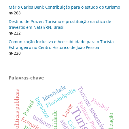
Mário Carlos Beni: Contribuição para o estudo do turismo
268
Destino de Prazer: Turismo e prostituição na ótica de
travestis em Natal/RN, Brasil
222
Comunicação Inclusiva e Acessibilidade para o Turista
Estrangeiro no Centro Histórico de João Pessoa
220
Palavras-chave
Identidade
Turismo sustentável
Florianópolis
Políticas públicas
Impactos
Futebol
Paraná
Políticas Públicas
Lazer
Turismo
turismo
Ecoturismo