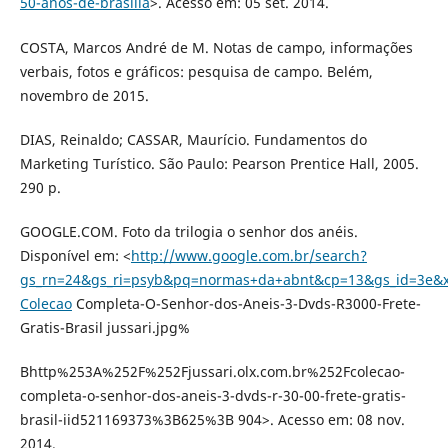
50-anos-de-brasilia
>. Acesso em: 05 set. 2014.
COSTA, Marcos André de M. Notas de campo, informações
verbais, fotos e gráficos: pesquisa de campo. Belém,
novembro de 2015.
DIAS, Reinaldo; CASSAR, Maurício. Fundamentos do
Marketing Turístico. São Paulo: Pearson Prentice Hall, 2005.
290 p.
GOOGLE.COM. Foto da trilogia o senhor dos anéis.
Disponível em: <
http://www.google.com.br/search?
gs_rn=24&gs_ri=psyb&pq=normas+da+abnt&cp=13&gs_id=3e&
Colecao
Completa-O-Senhor-dos-Aneis-3-Dvds-R3000-Frete-
Gratis-Brasil jussari.jpg%
Bhttp%253A%252F%252Fjussari.olx.com.br%252Fcolecao-
completa-o-senhor-dos-aneis-3-dvds-r-30-00-frete-gratis-
brasil-iid521169373%3B625%3B 904>. Acesso em: 08 nov.
2014.