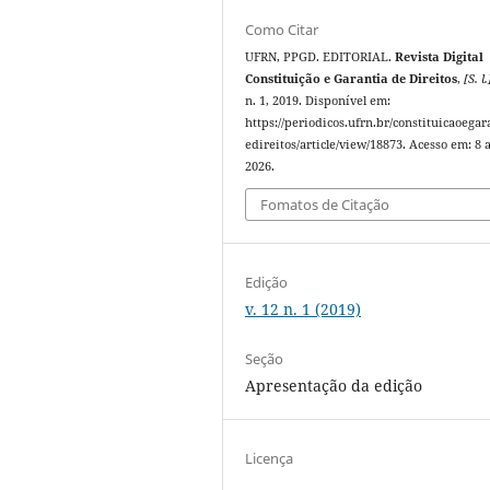
Como Citar
UFRN, PPGD. EDITORIAL.
Revista Digital
Constituição e Garantia de Direitos
,
[S. l.
n. 1, 2019. Disponível em:
https://periodicos.ufrn.br/constituicaoegar
edireitos/article/view/18873. Acesso em: 8 
2026.
Fomatos de Citação
Edição
v. 12 n. 1 (2019)
Seção
Apresentação da edição
Licença