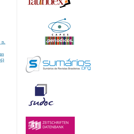
 n.
as
16)