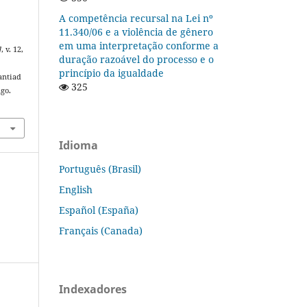
A competência recursal na Lei nº
11.340/06 e a violência de gênero
em uma interpretação conforme a
]
, v. 12,
duração razoável do processo e o
princípio da igualdade
antiad
325
ago.
Idioma
Português (Brasil)
English
Español (España)
Français (Canada)
Indexadores