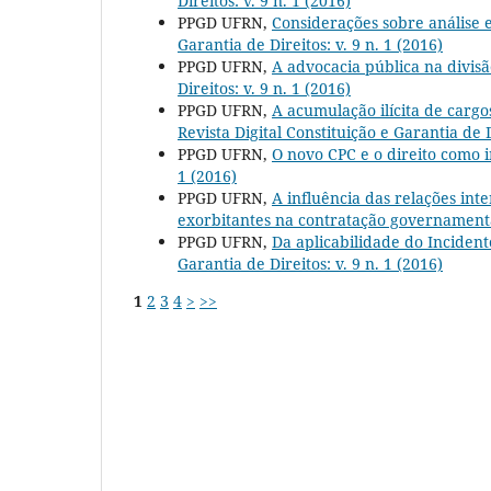
Direitos: v. 9 n. 1 (2016)
PPGD UFRN,
Considerações sobre análise 
Garantia de Direitos: v. 9 n. 1 (2016)
PPGD UFRN,
A advocacia pública na divisã
Direitos: v. 9 n. 1 (2016)
PPGD UFRN,
A acumulação ilícita de carg
Revista Digital Constituição e Garantia de D
PPGD UFRN,
O novo CPC e o direito como 
1 (2016)
PPGD UFRN,
A influência das relações int
exorbitantes na contratação governamen
PPGD UFRN,
Da aplicabilidade do Incide
Garantia de Direitos: v. 9 n. 1 (2016)
1
2
3
4
>
>>