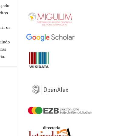
 pelo
eitos
rir os
luindo
tras
ão.