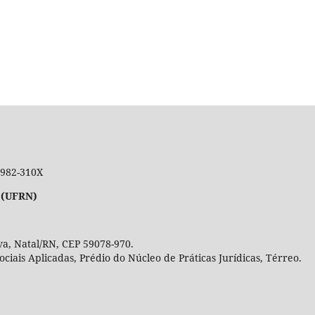
 1982-310X
 (UFRN)
a, Natal/RN, CEP 59078-970.
Sociais Aplicadas, Prédio do Núcleo de Práticas Jurídicas, Térre