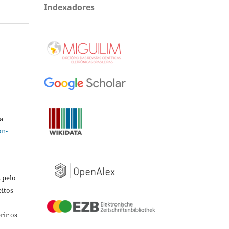
Indexadores
a
on-
 pelo
eitos
rir os