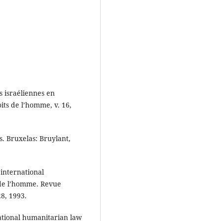
s israéliennes en
its de l’homme, v. 16,
s. Bruxelas: Bruylant,
international
s de l’homme. Revue
28, 1993.
tional humanitarian law