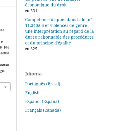
économique du droit.
331
Compétence d'appel dans la loi n°
11.340/06 et violences de genre :
 do
une interprétation au regard de la
durée raisonnable des procédures
 e
et du principe d'égalité
 69–104,
325
D40864.
antiad
ago.
Idioma
Português (Brasil)
English
Español (España)
Français (Canada)