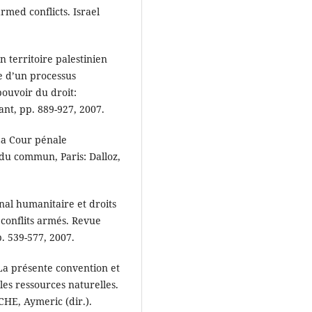
rmed conflicts. Israel
 territoire palestinien
e d’un processus
pouvoir du droit:
ant, pp. 889-927, 2007.
La Cour pénale
s du commun, Paris: Dalloz,
nal humanitaire et droits
conflits armés. Revue
p. 539-577, 2007.
La présente convention et
les ressources naturelles.
HE, Aymeric (dir.).