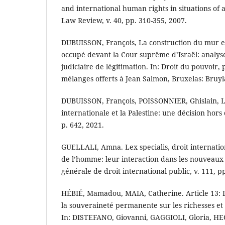
and international human rights in situations of a
Law Review, v. 40, pp. 310-355, 2007.
DUBUISSON, François, La construction du mur en
occupé devant la Cour suprême d’Israël: analys
judiciaire de légitimation. In: Droit du pouvoir, 
mélanges offerts à Jean Salmon, Bruxelas: Bruyl
DUBUISSON, François, POISSONNIER, Ghislain, 
internationale et la Palestine: une décision hor
p. 642, 2021.
GUELLALI, Amna. Lex specialis, droit internatio
de l’homme: leur interaction dans les nouveaux 
générale de droit international public, v. 111, p
HÉBIÉ, Mamadou, MAIA, Catherine. Article 13: 
la souveraineté permanente sur les richesses et 
In: DISTEFANO, Giovanni, GAGGIOLI, Gloria, HEC