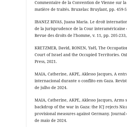
Commentaire de la Convention de Vienne sur la 
matière de traités. Bruxelas: Bruylant, pp. 459-5
IBANEZ RIVAS, Juana Maria. Le droit internatio
de la jurisprudence de la Cour interaméricaine 
Revue des droits de l’homme, v. 11, pp. 205-233,
KRETZMER, David, RONEN, Yaël, The Occupation
Court of Israel and the Occupied Territories. Ox
Press, 2021.
MAIA, Catherine, AKPE, Aklesso Jacques, A entr
internacional durante o conflito em Gaza. Revist
de julho de 2024.
MAIA, Catherine, AKPE, Aklesso Jacques, Arms sal
backdrop of the war in Gaza: the ICJ rejects Nic
provisional measures against Germany. Journal d
de maio de 2024.