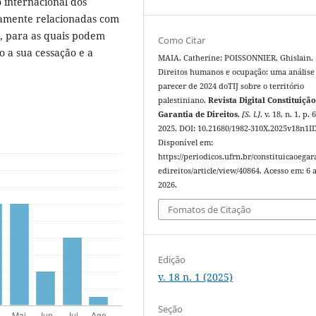
o internacional dos
damente relacionadas com
, para as quais podem
Como Citar
 a sua cessação e a
MAIA, Catherine; POISSONNIER, Ghislain.
Direitos humanos e ocupação: uma análise
parecer de 2024 doTIJ sobre o território
palestiniano.
Revista Digital Constituição
Garantia de Direitos
,
[S. l.]
, v. 18, n. 1, p.
2025. DOI: 10.21680/1982-310X.2025v18n1I
Disponível em:
https://periodicos.ufrn.br/constituicaoegar
edireitos/article/view/40864. Acesso em: 6 
2026.
Fomatos de Citação
Edição
v. 18 n. 1 (2025)
Seção