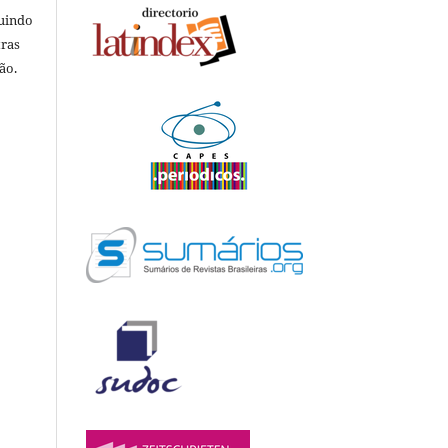
luindo
tras
ão.