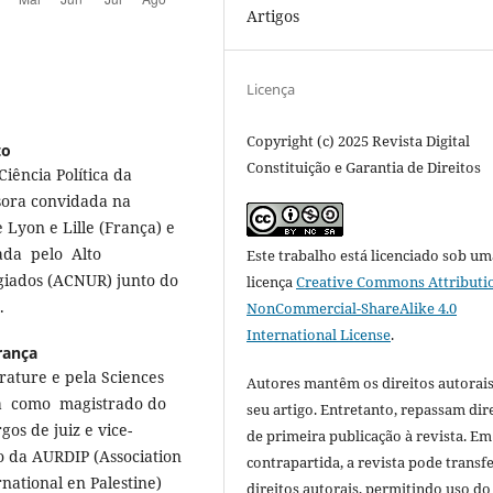
Artigos
Licença
Copyright (c) 2025 Revista Digital
to
Constituição e Garantia de Direitos
iência Política da
ssora convidada na
 Lyon e Lille (França) e
ada pelo Alto
Este trabalho está licenciado sob um
iados (ACNUR) junto do
licença
Creative Commons Attributi
.
NonCommercial-ShareAlike 4.0
International License
.
rança
rature e pela Sciences
Autores mantêm os direitos autorais
tua como magistrado do
seu artigo. Entretanto, repassam dir
gos de juiz e vice-
de primeira publicação à revista. Em
o da AURDIP (Association
contrapartida, a revista pode transfe
rnational en Palestine)
direitos autorais, permitindo uso do