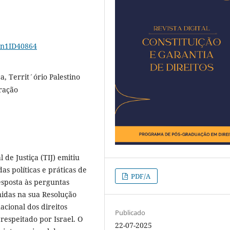
18n1ID40864
a, Territ´ório Palestino
ração
 de Justiça (TIJ) emitiu
as políticas e práticas de
PDF/A
esposta às perguntas
nidas na sua Resolução
nacional dos direitos
Publicado
 respeitado por Israel. O
22-07-2025