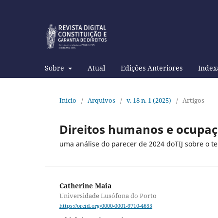
Sobre
Atual
Edições Anteriores
Index
Início
/
Arquivos
/
v. 18 n. 1 (2025)
/
Artigos
Direitos humanos e ocupa
uma análise do parecer de 2024 doTIJ sobre o ter
Catherine Maia
Universidade Lusófona do Porto
https://orcid.org/0000-0001-9710-4655